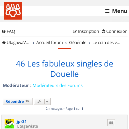
Menu
FAQ
Inscription
Connexion
UtagawaVTT (Randos VTT et VTTAE avec traces GPS)
Accueil forum
Générale
Le coin des vidéastes
46 Les fabuleux singles de
Douelle
Modérateur :
Modérateurs des Forums
Répondre
2 messages • Page
1
sur
1
jpr31
Utagawiste