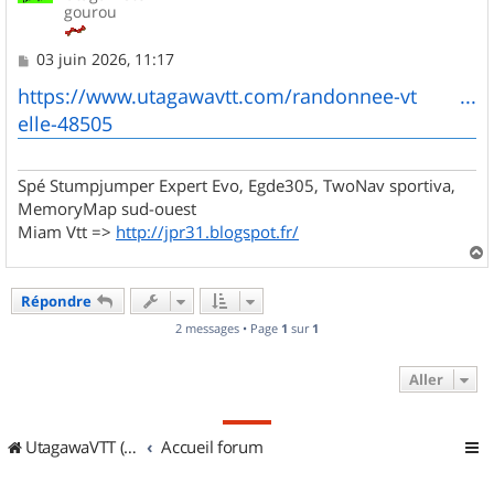
gourou
M
03 juin 2026, 11:17
e
s
https://www.utagawavtt.com/randonnee-vt ...
s
elle-48505
a
g
e
Spé Stumpjumper Expert Evo, Egde305, TwoNav sportiva,
MemoryMap sud-ouest
Miam Vtt =>
http://jpr31.blogspot.fr/
a
u
Répondre
t
2 messages • Page
1
sur
1
Aller
UtagawaVTT (Randos VTT et VTTAE avec traces GPS)
Accueil forum