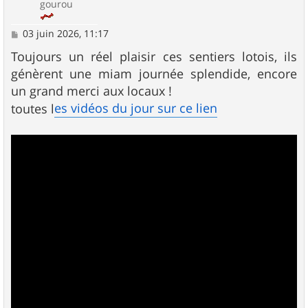
gourou
M
03 juin 2026, 11:17
e
s
Toujours un réel plaisir ces sentiers lotois, ils
s
génèrent une miam journée splendide, encore
a
g
un grand merci aux locaux !
e
es vidéos du jour sur ce lien
toutes l