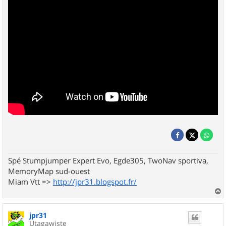
Spé Stumpjumper Expert Evo, Egde305, TwoNav sportiva,
MemoryMap sud-ouest
Miam Vtt =>
http://jpr31.blogspot.fr/
a
u
jpr31
t
Utagawiste