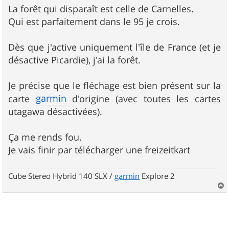
s
La forêt qui disparaît est celle de Carnelles.
s
Qui est parfaitement dans le 95 je crois.
a
g
e
Dès que j'active uniquement l'île de France (et je
désactive Picardie), j'ai la forêt.
Je précise que le fléchage est bien présent sur la
garmin
carte
d'origine (avec toutes les cartes
utagawa désactivées).
Ça me rends fou.
Je vais finir par télécharger une freizeitkart
Cube Stereo Hybrid 140 SLX /
garmin
Explore 2
a
u
t