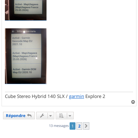
Cube Stereo Hybrid 140 SLX /
garmin
Explore 2
a
u
Répondre
t
13 messages
1
2
Suivant