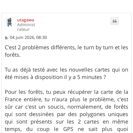
utagawa
Administ
rateur
M
04 juin 2026, 08:30
e
s
C'est 2 problèmes différents, le turn by turn et les
s
forêts.
a
g
e
Tu as déjà testé avec les nouvelles cartes qui on
été mises à disposition il y a 5 minutes ?
Pour les forêts, tu peux récupérer la carte de la
France entière, tu n'aura plus le problème, c'est
sûr car c'est un soucis, normalement, de forêts
qui sont dessinées par des polygones uniques
qui sont présents sur les 2 cartes en même
temps, du coup le GPS ne sait plus quoi