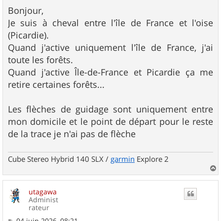
e
s
Bonjour,
s
Je suis à cheval entre l'île de France et l'oise
a
g
(Picardie).
e
Quand j'active uniquement l'île de France, j'ai
toute les forêts.
Quand j'active Île-de-France et Picardie ça me
retire certaines forêts...
Les flèches de guidage sont uniquement entre
mon domicile et le point de départ pour le reste
de la trace je n'ai pas de flèche
Cube Stereo Hybrid 140 SLX /
garmin
Explore 2
a
u
utagawa
t
Administ
rateur
M
04 juin 2026, 08:21