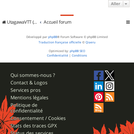
Aller
UtagawaVTT (Randos VTT et VTTAE avec traces GPS)
Accueil forum
Développé par
phpBB
® Forum Software © phpBB Limited
Traduction française officielle
©
Qiaeru
Optimized by:
phpBB SEO
Confidentialité
|
Conditions
Qui sommes-nous ?
Contact & Logos
Services pros
Mentions légales
Politique de
confidentialité
Consentement / Cookies
Stats des traces GPX
Status des services