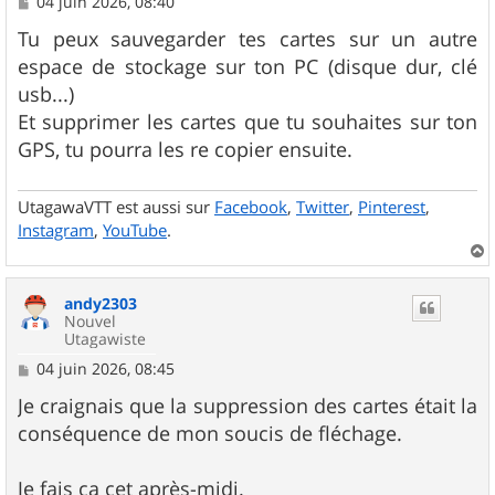
M
04 juin 2026, 08:40
e
s
Tu peux sauvegarder tes cartes sur un autre
s
espace de stockage sur ton PC (disque dur, clé
a
g
usb...)
e
Et supprimer les cartes que tu souhaites sur ton
GPS, tu pourra les re copier ensuite.
UtagawaVTT est aussi sur
Facebook
,
Twitter
,
Pinterest
,
Instagram
,
YouTube
.
a
u
andy2303
t
Nouvel
Utagawiste
M
04 juin 2026, 08:45
e
s
Je craignais que la suppression des cartes était la
s
conséquence de mon soucis de fléchage.
a
g
e
Je fais ça cet après-midi.