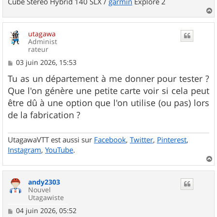
Cube Stereo Hybrid 140 SLX /
garmin
Explore 2
a
u
utagawa
t
Administ
rateur
M
03 juin 2026, 15:53
e
s
Tu as un département à me donner pour tester ?
s
Que l'on génère une petite carte voir si cela peut
a
g
être dû à une option que l'on utilise (ou pas) lors
e
de la fabrication ?
UtagawaVTT est aussi sur
Facebook
,
Twitter
,
Pinterest
,
Instagram
,
YouTube
.
a
u
andy2303
t
Nouvel
Utagawiste
M
04 juin 2026, 05:52