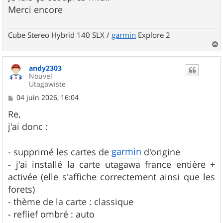
Merci encore
Cube Stereo Hybrid 140 SLX /
garmin
Explore 2
a
u
andy2303
t
Nouvel
Utagawiste
M
04 juin 2026, 16:04
e
s
Re,
s
j'ai donc :
a
g
e
garmin
- supprimé les cartes de
d'origine
- j'ai installé la carte utagawa france entière +
activée (elle s'affiche correctement ainsi que les
forets)
- thème de la carte : classique
- reflief ombré : auto