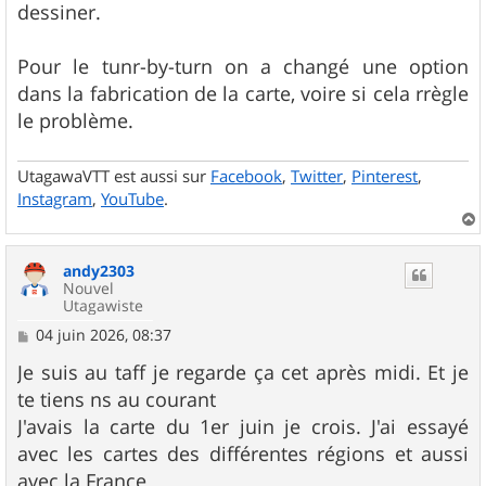
dessiner.
Pour le tunr-by-turn on a changé une option
dans la fabrication de la carte, voire si cela rrègle
le problème.
UtagawaVTT est aussi sur
Facebook
,
Twitter
,
Pinterest
,
Instagram
,
YouTube
.
a
u
andy2303
t
Nouvel
Utagawiste
M
04 juin 2026, 08:37
e
s
Je suis au taff je regarde ça cet après midi. Et je
s
te tiens ns au courant
a
g
J'avais la carte du 1er juin je crois. J'ai essayé
e
avec les cartes des différentes régions et aussi
avec la France