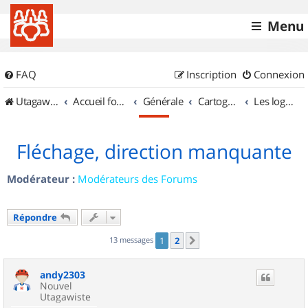
Menu
FAQ
Inscription
Connexion
UtagawaVTT (Randos VTT et VTTAE avec traces GPS)
Accueil forum
Générale
Cartographie et GPS
Les logiciels
Fléchage, direction manquante
Modérateur :
Modérateurs des Forums
Répondre
13 messages
1
2
Suivant
andy2303
Nouvel
Utagawiste