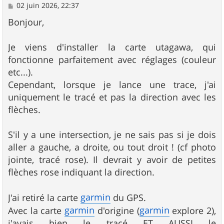
M
02 juin 2026, 22:37
e
s
Bonjour,
s
a
g
Je viens d'installer la carte utagawa, qui
e
fonctionne parfaitement avec réglages (couleur
etc...).
Cependant, lorsque je lance une trace, j'ai
uniquement le tracé et pas la direction avec les
flèches.
S'il y a une intersection, je ne sais pas si je dois
aller a gauche, a droite, ou tout droit ! (cf photo
jointe, tracé rose). Il devrait y avoir de petites
flèches rose indiquant la direction.
garmin
J'ai retiré la carte
du GPS.
garmin
garmin
Avec la carte
d'origine (
explore 2),
j'avais bien le tracé ET AUSSI le