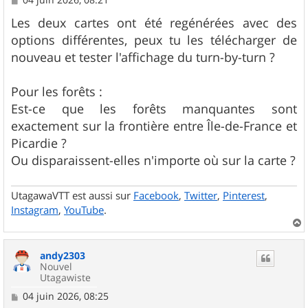
e
s
Les deux cartes ont été regénérées avec des
s
options différentes, peux tu les télécharger de
a
g
nouveau et tester l'affichage du turn-by-turn ?
e
Pour les forêts :
Est-ce que les forêts manquantes sont
exactement sur la frontière entre Île-de-France et
Picardie ?
Ou disparaissent-elles n'importe où sur la carte ?
UtagawaVTT est aussi sur
Facebook
,
Twitter
,
Pinterest
,
Instagram
,
YouTube
.
a
u
andy2303
t
Nouvel
Utagawiste
M
04 juin 2026, 08:25
e