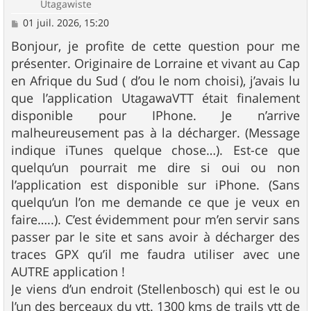
Utagawiste
M
01 juil. 2026, 15:20
e
s
Bonjour, je profite de cette question pour me
s
présenter. Originaire de Lorraine et vivant au Cap
a
g
en Afrique du Sud ( d’ou le nom choisi), j’avais lu
e
que l’application UtagawaVTT était finalement
disponible pour IPhone. Je n’arrive
malheureusement pas à la décharger. (Message
indique iTunes quelque chose…). Est-ce que
quelqu’un pourrait me dire si oui ou non
l’application est disponible sur iPhone. (Sans
quelqu’un l’on me demande ce que je veux en
faire…..). C’est évidemment pour m’en servir sans
passer par le site et sans avoir à décharger des
traces GPX qu’il me faudra utiliser avec une
AUTRE application !
Je viens d’un endroit (Stellenbosch) qui est le ou
l’un des berceaux du vtt. 1300 kms de trails vtt de