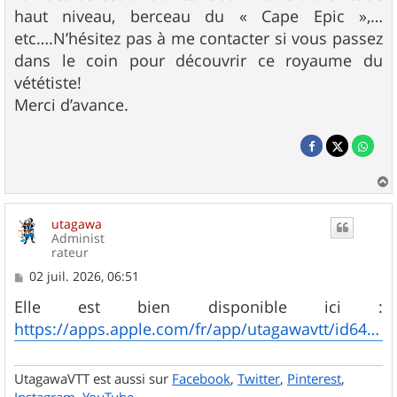
haut niveau, berceau du « Cape Epic »,…
etc….N’hésitez pas à me contacter si vous passez
dans le coin pour découvrir ce royaume du
vététiste!
Merci d’avance.
a
u
utagawa
t
Administ
rateur
M
02 juil. 2026, 06:51
e
s
Elle est bien disponible ici :
s
https://apps.apple.com/fr/app/utagawavtt/id6465696107
a
g
e
UtagawaVTT est aussi sur
Facebook
,
Twitter
,
Pinterest
,
Instagram
,
YouTube
.