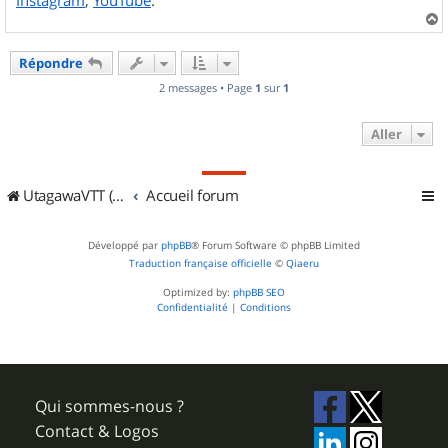
a
u
Répondre
t
2 messages • Page
1
sur
1
Aller
UtagawaVTT (Randos VTT et VTTAE avec traces GPS)
Accueil forum
Développé par
phpBB
® Forum Software © phpBB Limited
Traduction française officielle
©
Qiaeru
Optimized by:
phpBB SEO
Confidentialité
|
Conditions
Qui sommes-nous ?
Contact & Logos