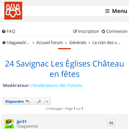
Menu
FAQ
Inscription
Connexion
UtagawaVTT (Randos VTT et VTTAE avec traces GPS)
Accueil forum
Générale
Le coin des vidéastes
24 Savignac Les Églises Château
en fêtes
Modérateur :
Modérateurs des Forums
Répondre
2 messages • Page
1
sur
1
jpr31
Utagawiste