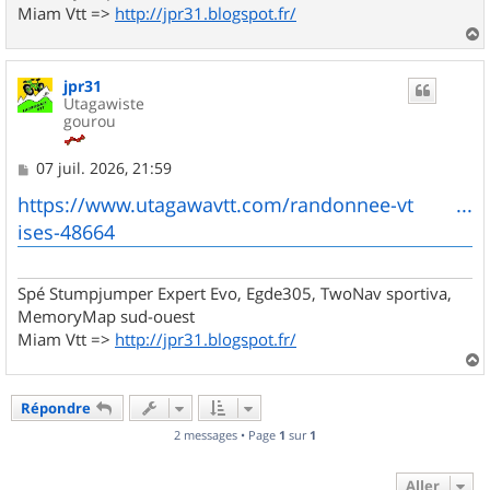
Miam Vtt =>
http://jpr31.blogspot.fr/
a
u
jpr31
t
Utagawiste
gourou
M
07 juil. 2026, 21:59
e
s
https://www.utagawavtt.com/randonnee-vt ...
s
ises-48664
a
g
e
Spé Stumpjumper Expert Evo, Egde305, TwoNav sportiva,
MemoryMap sud-ouest
Miam Vtt =>
http://jpr31.blogspot.fr/
a
u
Répondre
t
2 messages • Page
1
sur
1
Aller