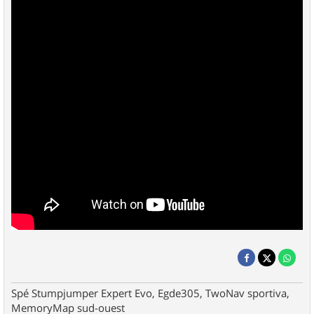
Spé Stumpjumper Expert Evo, Egde305, TwoNav sportiva,
MemoryMap sud-ouest