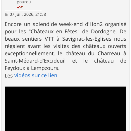
gourou
M
07 juil. 2026, 21:58
e
s
Encore un splendide week-end d'Hon2 organisé
s
pour les "Châteaux en Fêtes" de Dordogne. De
a
g
beaux sentiers VTT à Savignac-les-Églises nous
e
régalent avant les visites des châteaux ouverts
exceptionnellement, le château du Charreau à
Saint-Médard-d'Excideuil et le château de
Feydoux à Lempzours.
vidéos sur ce lien
Les