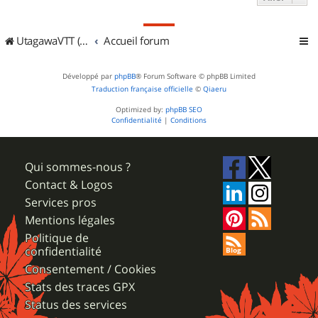
UtagawaVTT (Randos VTT et VTTAE avec traces GPS)
Accueil forum
Développé par
phpBB
® Forum Software © phpBB Limited
Traduction française officielle
©
Qiaeru
Optimized by:
phpBB SEO
Confidentialité
|
Conditions
Qui sommes-nous ?
Contact & Logos
Services pros
Mentions légales
Politique de
confidentialité
Consentement / Cookies
Stats des traces GPX
Status des services