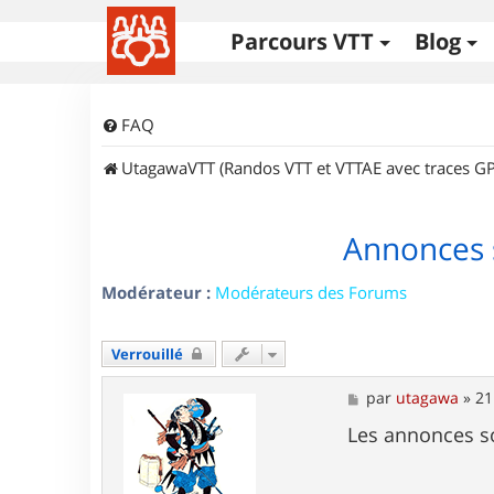
Parcours VTT
Blog
FAQ
UtagawaVTT (Randos VTT et VTTAE avec traces GP
Annonces 
Modérateur :
Modérateurs des Forums
Verrouillé
M
par
utagawa
»
21
e
s
Les annonces s
s
a
g