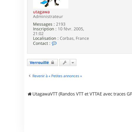
e
utagawa
Administrateur
Messages :
2193
Inscription :
10 févr. 2005,
21:02
Localisation :
Corbas, France
C
Contact :
o
n
t
a
Verrouillé
c
t
e
Revenir à « Petites annonces »
r
u
t
UtagawaVTT (Randos VTT et VTTAE avec traces GP
a
g
a
w
a