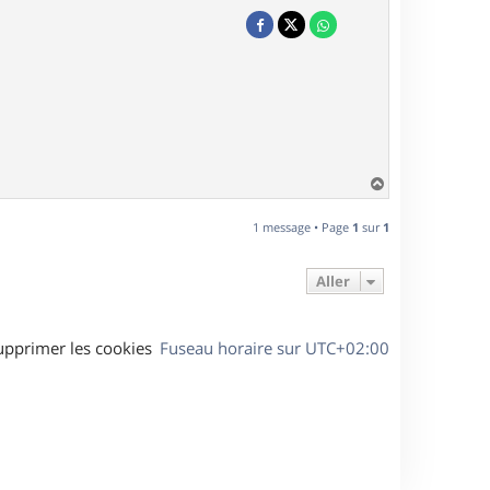
H
a
u
1 message • Page
1
sur
1
t
Aller
upprimer les cookies
Fuseau horaire sur
UTC+02:00