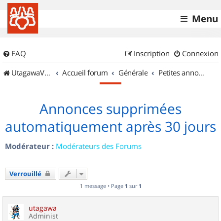
Menu
FAQ
Inscription
Connexion
UtagawaVTT (Randos VTT et VTTAE avec traces GPS)
Accueil forum
Générale
Petites annonces
Annonces supprimées
automatiquement après 30 jours
Modérateur :
Modérateurs des Forums
Verrouillé
1 message • Page
1
sur
1
utagawa
Administ