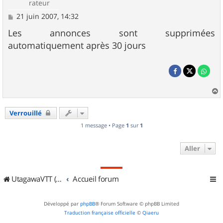
rateur
M
21 juin 2007, 14:32
e
s
Les annonces sont supprimées
s
automatiquement après 30 jours
a
g
e
a
u
Verrouillé
t
1 message • Page
1
sur
1
Aller
UtagawaVTT (Randos VTT et VTTAE avec traces GPS)
Accueil forum
Développé par
phpBB
® Forum Software © phpBB Limited
Traduction française officielle
©
Qiaeru