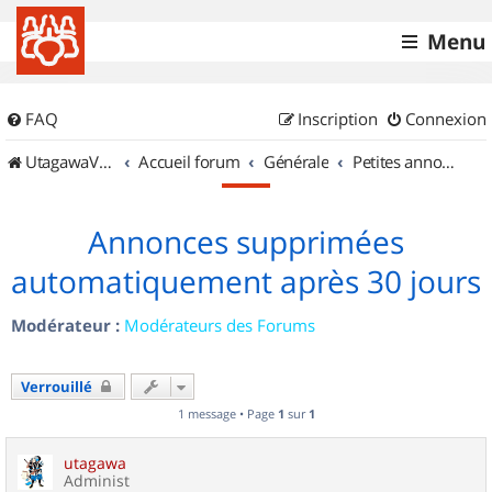
Menu
FAQ
Inscription
Connexion
UtagawaVTT (Randos VTT et VTTAE avec traces GPS)
Accueil forum
Générale
Petites annonces
Annonces supprimées
automatiquement après 30 jours
Modérateur :
Modérateurs des Forums
Verrouillé
1 message • Page
1
sur
1
utagawa
Administ