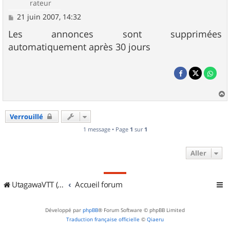
rateur
M
21 juin 2007, 14:32
e
s
Les annonces sont supprimées
s
automatiquement après 30 jours
a
g
e
a
u
Verrouillé
t
1 message • Page
1
sur
1
Aller
UtagawaVTT (Randos VTT et VTTAE avec traces GPS)
Accueil forum
Développé par
phpBB
® Forum Software © phpBB Limited
Traduction française officielle
©
Qiaeru