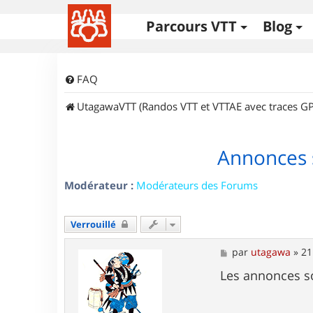
Parcours VTT
Blog
FAQ
UtagawaVTT (Randos VTT et VTTAE avec traces GP
Annonces 
Modérateur :
Modérateurs des Forums
Verrouillé
M
par
utagawa
»
21
e
s
Les annonces s
s
a
g