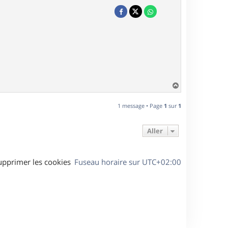
H
a
u
1 message • Page
1
sur
1
t
Aller
upprimer les cookies
Fuseau horaire sur
UTC+02:00