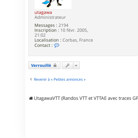
e
utagawa
Administrateur
Messages :
2194
Inscription :
10 févr. 2005,
21:02
Localisation :
Corbas, France
C
Contact :
o
n
t
a
Verrouillé
c
t
e
Revenir à « Petites annonces »
r
u
t
UtagawaVTT (Randos VTT et VTTAE avec traces GP
a
g
a
w
a