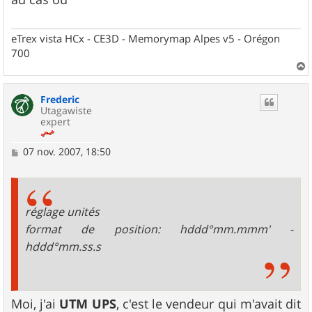
a
g
e
eTrex vista HCx - CE3D - Memorymap Alpes v5 - Orégon
700
a
u
Frederic
t
Utagawiste
expert
M
07 nov. 2007, 18:50
e
s
s
a
g
réglage unités
e
format de position: hddd°mm.mmm' -
hddd°mm.ss.s
Moi, j'ai
UTM UPS
, c'est le vendeur qui m'avait dit