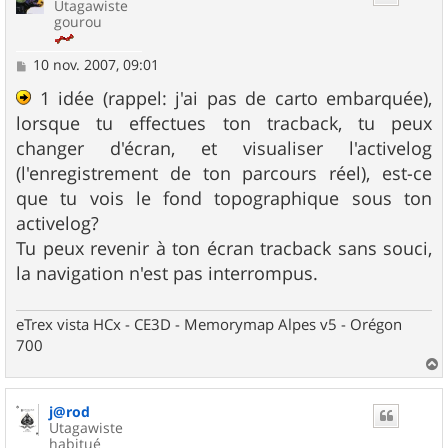
Utagawiste
gourou
M
10 nov. 2007, 09:01
e
s
1 idée (rappel: j'ai pas de carto embarquée),
s
lorsque tu effectues ton tracback, tu peux
a
g
changer d'écran, et visualiser l'activelog
e
(l'enregistrement de ton parcours réel), est-ce
que tu vois le fond topographique sous ton
activelog?
Tu peux revenir à ton écran tracback sans souci,
la navigation n'est pas interrompus.
eTrex vista HCx - CE3D - Memorymap Alpes v5 - Orégon
700
a
u
j@rod
t
Utagawiste
habitué