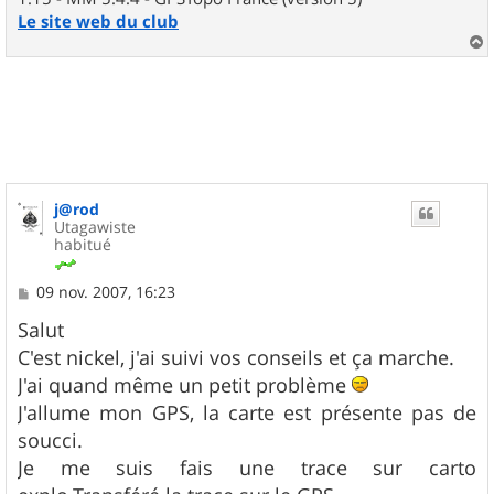
Le site web du club
a
u
t
j@rod
Utagawiste
habitué
M
09 nov. 2007, 16:23
e
s
Salut
s
C'est nickel, j'ai suivi vos conseils et ça marche.
a
g
J'ai quand même un petit problème
e
J'allume mon GPS, la carte est présente pas de
soucci.
Je me suis fais une trace sur carto