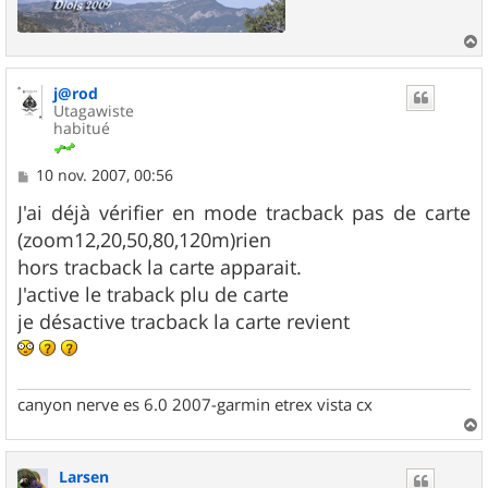
a
u
j@rod
t
Utagawiste
habitué
M
10 nov. 2007, 00:56
e
s
J'ai déjà vérifier en mode tracback pas de carte
s
(zoom12,20,50,80,120m)rien
a
g
hors tracback la carte apparait.
e
J'active le traback plu de carte
je désactive tracback la carte revient
canyon nerve es 6.0 2007-garmin etrex vista cx
a
u
Larsen
t