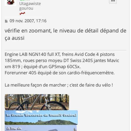
Utagawiste
gourou
M
09 nov. 2007, 17:16
e
s
vérifie en zoomant, le niveau de détail dépand de
s
ça aussi
a
g
e
Engine LAB NGN140 full XT, freins Avid Code 4 pistons
185mm, roues perso moyeu DT Swiss 240S jantes Mavic
xm 819 ; équipé d'un GPSmap 60CSx.
Forerunner 405 équipé de son cardio-fréquencemètre.
La meilleure façon de marcher ; c'est de faire du vélo !