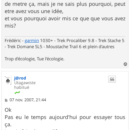
de metre ça, mais je ne sais plus pourquoi, peut
etre avez vous une idée,
et vous pourquoi avoir mis ce que que vous avez
mis?
Frédéric -
garmin
1030+ - Trek Procaliber 9.8 - Trek Stache 5
- Trek Domane SL5 - Moustache Trail 6 et plein d'autres
Trop d'écologie, Tue l'écologie.
a
u
j@rod
t
Utagawiste
habitué
M
07 nov. 2007, 21:44
e
s
Ok
s
Pas eu le temps aujourd'hui pour essayer tous
a
g
ça.
e