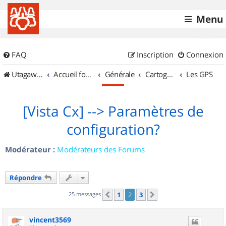
Menu
FAQ
Inscription
Connexion
UtagawaVTT (Randos VTT et VTTAE avec traces GPS)
Accueil forum
Générale
Cartographie et GPS
Les GPS
[Vista Cx] --> Paramètres de
configuration?
Modérateur :
Modérateurs des Forums
Répondre
25 messages
1
2
3
Précédent
Suivant
vincent3569