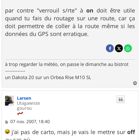
par contre "verrouil s/rte" à
on
doit être utile
quand tu fais du routage sur une route, car ça
doit permettre de coller à la route même si les
données du GPS sont erratique.
à trop regarder la météo, on passe le dimanche au bistrot
-------------
un Dakota 20 sur un Orbea Rise M10 SL
a
u
Larsen
t
Utagawiste
gourou
M
07 nov. 2007, 18:40
e
s
j'ai pas de carto, mais je vais le mettre sur
off
s
au cas où