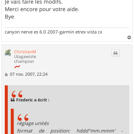
Je vais faire les modifs.
Merci encore pour votre aide.
Bye
canyon nerve es 6.0 2007-garmin etrex vista cx
a
u
ChristianM
t
Utagawiste
champion
M
07 nov. 2007, 22:24
e
s
s
a
g
Frederic a écrit :
e
réglage unités
format de position: hddd°mm.mmm' -