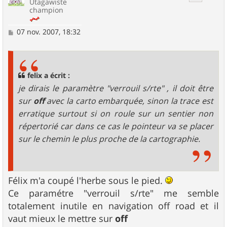
Utagawiste
champion
M
07 nov. 2007, 18:32
e
s
s
a
g
felix a écrit :
e
je dirais le paramètre "verrouil s/rte" , il doit être
sur
off
avec la carto embarquée, sinon la trace est
erratique surtout si on roule sur un sentier non
répertorié car dans ce cas le pointeur va se placer
sur le chemin le plus proche de la cartographie.
Félix m'a coupé l'herbe sous le pied.
Ce paramétre "verrouil s/rte" me semble
totalement inutile en navigation off road et il
vaut mieux le mettre sur
off