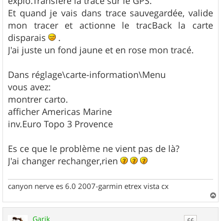
explo.Transféré la trace sur le GPS.
Et quand je vais dans trace sauvegardée, valide
mon tracer et actionne le tracBack la carte
disparais
.
J'ai juste un fond jaune et en rose mon tracé.
Dans réglage\carte-information\Menu
vous avez:
montrer carto.
afficher Americas Marine
inv.Euro Topo 3 Provence
Es ce que le problème ne vient pas de là?
J'ai changer rechanger,rien
canyon nerve es 6.0 2007-garmin etrex vista cx
a
u
Garik
t