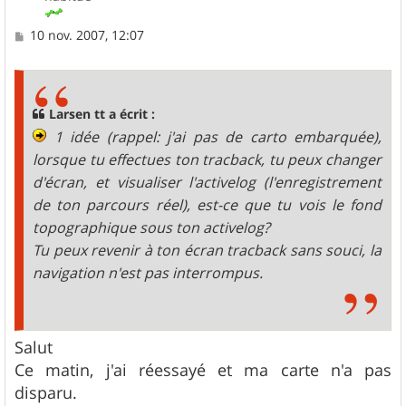
M
10 nov. 2007, 12:07
e
s
s
a
g
Larsen tt a écrit :
e
1 idée (rappel: j'ai pas de carto embarquée),
lorsque tu effectues ton tracback, tu peux changer
d'écran, et visualiser l'activelog (l'enregistrement
de ton parcours réel), est-ce que tu vois le fond
topographique sous ton activelog?
Tu peux revenir à ton écran tracback sans souci, la
navigation n'est pas interrompus.
Salut
Ce matin, j'ai réessayé et ma carte n'a pas
disparu.