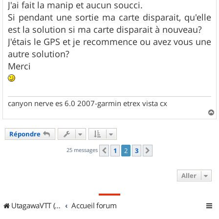
J'ai fait la manip et aucun soucci.
Si pendant une sortie ma carte disparait, qu'elle
est la solution si ma carte disparait à nouveau?
J'étais le GPS et je recommence ou avez vous une
autre solution?
Merci
canyon nerve es 6.0 2007-garmin etrex vista cx
a
u
Répondre
t
25 messages
1
2
3
Précédent
Suivant
Aller
UtagawaVTT (Randos VTT et VTTAE avec traces GPS)
Accueil forum