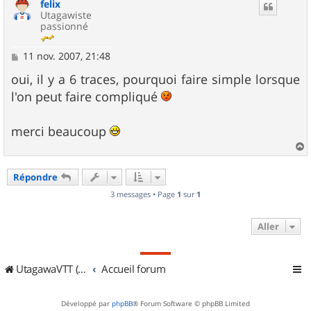
felix
t
Utagawiste
passionné
M
11 nov. 2007, 21:48
e
s
oui, il y a 6 traces, pourquoi faire simple lorsque
s
l'on peut faire compliqué
a
g
e
merci beaucoup
a
u
Répondre
t
3 messages • Page
1
sur
1
Aller
UtagawaVTT (Randos VTT et VTTAE avec traces GPS)
Accueil forum
Développé par
phpBB
® Forum Software © phpBB Limited