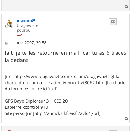
a
u
maxou45
t
Utagawiste
gourou
M
11 nov. 2007, 20:58
e
s
fait, je te les retourne en mail, car tu as 6 traces
s
la dedans
a
g
e
[url=http://www.utagawavtt.com/forum/utagawavtt-gt-la-
charte-du-forum-a-lire-attentivement-vt3062.html]La charte
du forum est à lire ici[/url]
GPS Bayo Exploreur 3 + CE3.20
Lapierre xcontrol 910
Site perso [url]http://annickstl.free.fr/avld/[/url]
a
u