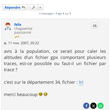
Répondre
3 messages • Page
1
sur
1
felix
Utagawiste
passionné
M
11 nov. 2007, 20:22
e
s
avis à la population, ce serait pour caler les
s
altitudes d'un fichier gpx comportant plusieurs
a
g
traces, est-ce possible ou faut-il un fichier par
e
trace ?
ici
c'est sur le département 34, fichier :
merci beaucoup