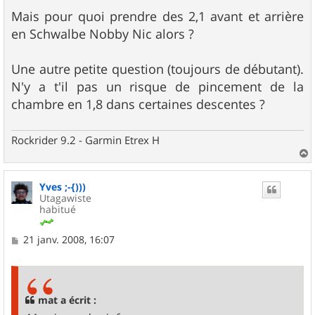
a
g
Mais pour quoi prendre des 2,1 avant et arrière
e
en Schwalbe Nobby Nic alors ?
Une autre petite question (toujours de débutant).
N'y a t'il pas un risque de pincement de la
chambre en 1,8 dans certaines descentes ?
Rockrider 9.2 - Garmin Etrex H
a
u
Yves ;-{)))
t
Utagawiste
habitué
M
21 janv. 2008, 16:07
e
s
s
a
g
mat a écrit :
e