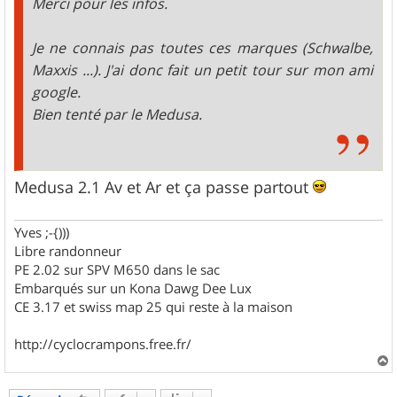
Merci pour les infos.
Je ne connais pas toutes ces marques (Schwalbe,
Maxxis ...). J'ai donc fait un petit tour sur mon ami
google.
Bien tenté par le Medusa.
Medusa 2.1 Av et Ar et ça passe partout
Yves ;-{)))
Libre randonneur
PE 2.02 sur SPV M650 dans le sac
Embarqués sur un Kona Dawg Dee Lux
CE 3.17 et swiss map 25 qui reste à la maison
http://cyclocrampons.free.fr/
a
u