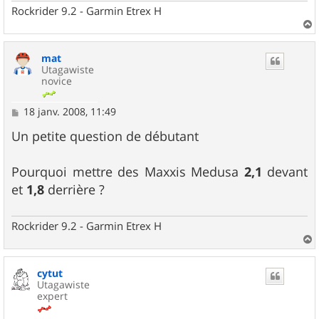
Rockrider 9.2 - Garmin Etrex H
a
u
mat
t
Utagawiste
novice
M
18 janv. 2008, 11:49
e
s
Un petite question de débutant
s
a
g
Pourquoi mettre des Maxxis Medusa
2,1
devant
e
et
1,8
derrière ?
Rockrider 9.2 - Garmin Etrex H
a
u
cytut
t
Utagawiste
expert