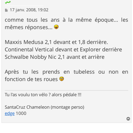
M
17 janv. 2008, 19:02
e
s
comme tous les ans à la même époque... les
s
mêmes réponses...
a
g
e
Maxxis Medusa 2,1 devant et 1,8 derrière.
Continental Vertical devant et Explorer derrière
Schwalbe Nobby Nic 2,1 avant et arrière
Après tu les prends en tubeless ou non en
fonction de tes roues
Tu l'as voulu ton vélo ? alors pédale !!!
SantaCruz Chameleon (montage perso)
edge
1000
a
u
t