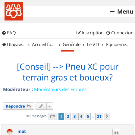
Menu
FAQ
Inscription
Connexion
UtagawaVTT (Randos VTT et VTTAE avec traces GPS)
Accueil forum
Générale
Le VTT
Equipements et Accessoires
[Conseil] --> Pneu XC pour
terrain gras et boueux?
Modérateur :
Modérateurs des Forums
Répondre
Page
1
sur
21
207 messages
1
2
3
4
5
21
Suivant
…
mat