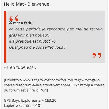
s
Hello Mat - Bienvenue
s
a
g
e
mat a écrit :
en cette periode je rencontre pas mal de terrain
gras voir bien boueux.
Ma pratique est plutôt XC.
Quel pneu me conseillez vous ?
+1 en tubeless .
[url=http://www.utagawavtt.com/forum/utagawavtt-gt-la-
charte-du-forum-a-lire-attentivement-vt3062.html]La charte
du forum est à lire ici[/url]
GPS Bayo Exploreur 3 + CE3.20
Lapierre xcontrol 910