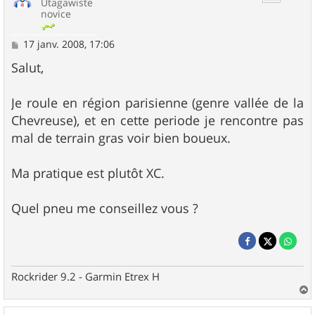
Utagawiste
novice
M
17 janv. 2008, 17:06
e
s
Salut,
s
a
g
Je roule en région parisienne (genre vallée de la
e
Chevreuse), et en cette periode je rencontre pas
mal de terrain gras voir bien boueux.
Ma pratique est plutôt XC.
Quel pneu me conseillez vous ?
Rockrider 9.2 - Garmin Etrex H
a
u