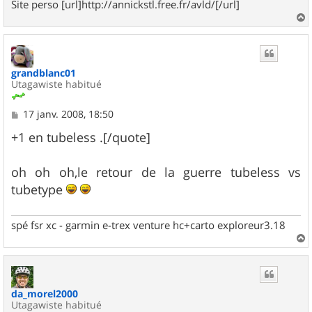
Site perso [url]http://annickstl.free.fr/avld/[/url]
a
u
t
grandblanc01
Utagawiste habitué
M
17 janv. 2008, 18:50
e
s
+1 en tubeless .[/quote]
s
a
g
oh oh oh,le retour de la guerre tubeless vs
e
tubetype
spé fsr xc - garmin e-trex venture hc+carto exploreur3.18
a
u
t
da_morel2000
Utagawiste habitué