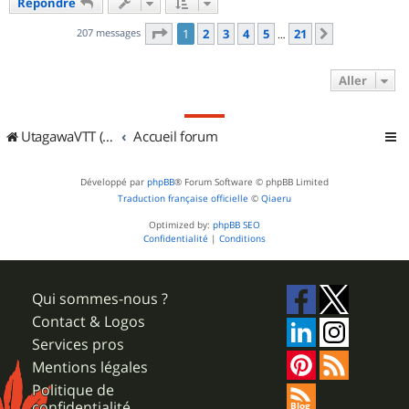
Répondre
t
Page
1
sur
21
207 messages
1
2
3
4
5
21
Suivant
…
Aller
UtagawaVTT (Randos VTT et VTTAE avec traces GPS)
Accueil forum
Développé par
phpBB
® Forum Software © phpBB Limited
Traduction française officielle
©
Qiaeru
Optimized by:
phpBB SEO
Confidentialité
|
Conditions
Qui sommes-nous ?
Contact & Logos
Services pros
Mentions légales
Politique de
confidentialité