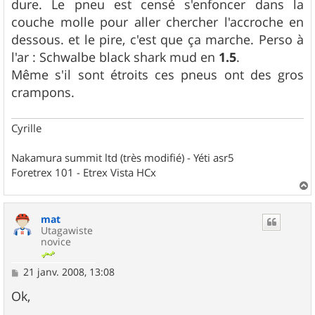
dure. Le pneu est censé s'enfoncer dans la
couche molle pour aller chercher l'accroche en
dessous. et le pire, c'est que ça marche. Perso à
l'ar : Schwalbe black shark mud en
1.5
.
Même s'il sont étroits ces pneus ont des gros
crampons.
Cyrille
Nakamura summit ltd (très modifié) - Yéti asr5
Foretrex 101 - Etrex Vista HCx
a
u
mat
t
Utagawiste
novice
M
21 janv. 2008, 13:08
e
s
Ok,
s