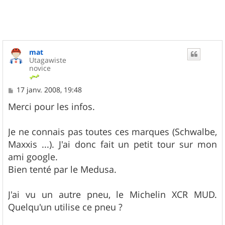
mat
Utagawiste
novice
M
17 janv. 2008, 19:48
e
s
Merci pour les infos.
s
a
g
Je ne connais pas toutes ces marques (Schwalbe,
e
Maxxis ...). J'ai donc fait un petit tour sur mon
ami google.
Bien tenté par le Medusa.
J'ai vu un autre pneu, le Michelin XCR MUD.
Quelqu'un utilise ce pneu ?