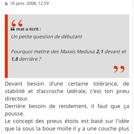
M
18 janv. 2008, 12:59
e
s
s
a
g
mat a écrit :
e
Un petite question de débutant
Pourquoi mettre des Maxxis Medusa
2,1
devant et
1,8
derrière ?
Devant besoin d'une certaine tolérance, de
stabilité et d'accroche latérale, c'est ton pneu
directeur.
Derrière besoin de rendement, il faut que ça
pousse.
Le concept des pneus étoits est basé sur l'idée
que la sous la boue molle il y a une couche plus