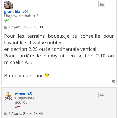
t
grandblanc01
Utagawiste habitué
M
17 janv. 2008, 18:38
e
s
Pour les terrains boueux,je te conseille pour
s
l'avant le schwalbe nobby nic
a
g
en section 2.25 où le continentale vertical.
e
Pour l'arrière le nobby nic en section 2.10 où
michelin A.T.
Bon bain de boue
a
u
maxou45
t
Utagawiste
gourou
M
17 janv. 2008, 18:44
e