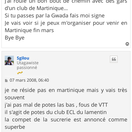
J'ai roulé un bon bout de chemin avec des gars
d'un club de Martinique…
Si tu passes par la Gwada fais moi signe
Je vais voir si je peux m'organiser pour venir en
Martinique fin mars
Bye Bye
a
u
Sgilou
t
Utagawiste
passionné
M
07 mars 2008, 06:40
e
s
je ne réside pas en martinique mais y vais très
s
souvent
a
g
j'ai pas mal de potes las bas , fous de VTT
e
il s'agit de potes du club ECL du lamentin
la compet de la sucrerie est annoncé comme
superbe