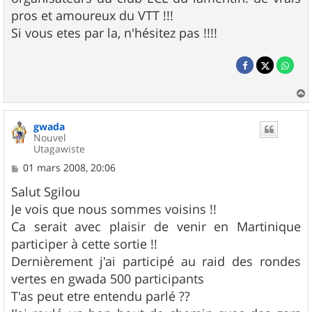
pros et amoureux du VTT !!!
Si vous etes par la, n'hésitez pas !!!!
a
u
gwada
t
Nouvel
Utagawiste
M
01 mars 2008, 20:06
e
s
Salut Sgilou
s
Je vois que nous sommes voisins !!
a
g
Ca serait avec plaisir de venir en Martinique
e
participer à cette sortie !!
Dernièrement j'ai participé au raid des rondes
vertes en gwada 500 participants
T'as peut etre entendu parlé ??