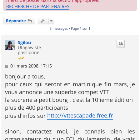
merci de poster dans la section appropriée.
RECHERCHE DE PARTENAIRES
Répondre
3 messages • Page
1
sur
1
Sgilou
Utagawiste
passionné
M
01 mars 2008, 17:15
e
s
bonjour a tous,
s
pour ceux qui seront en martinique fin mars, je
a
g
vous annonce une superbe compet VTT
e
la sucrerie a petit bourg . c'est la 10 ieme édition
plus de 400 participants
http://vttescapade.free.fr
plus d'infos sur
sinon, contactez moi, je connais bien les
organisateurs du club ECL du lamentin. de vrais