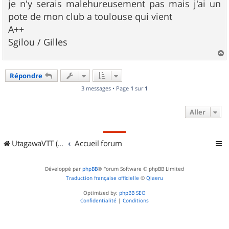
je n'y serais malehureusement pas mais j'ai un
pote de mon club a toulouse qui vient
A++
Sgilou / Gilles
a
u
Répondre
t
3 messages • Page
1
sur
1
Aller
UtagawaVTT (Randos VTT et VTTAE avec traces GPS)
Accueil forum
Développé par
phpBB
® Forum Software © phpBB Limited
Traduction française officielle
©
Qiaeru
Optimized by:
phpBB SEO
Confidentialité
|
Conditions