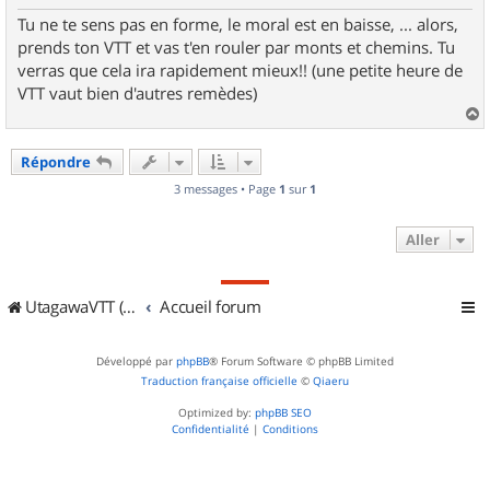
Tu ne te sens pas en forme, le moral est en baisse, ... alors,
prends ton VTT et vas t'en rouler par monts et chemins. Tu
verras que cela ira rapidement mieux!! (une petite heure de
VTT vaut bien d'autres remèdes)
a
u
Répondre
t
3 messages • Page
1
sur
1
Aller
UtagawaVTT (Randos VTT et VTTAE avec traces GPS)
Accueil forum
Développé par
phpBB
® Forum Software © phpBB Limited
Traduction française officielle
©
Qiaeru
Optimized by:
phpBB SEO
Confidentialité
|
Conditions