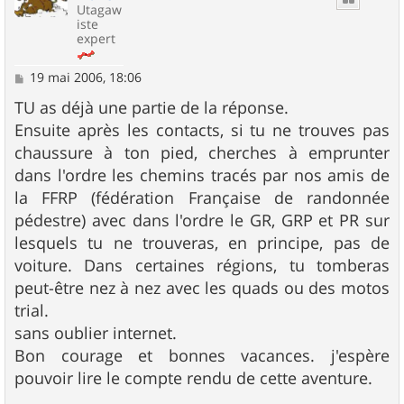
Utagaw
iste
expert
M
19 mai 2006, 18:06
e
s
TU as déjà une partie de la réponse.
s
Ensuite après les contacts, si tu ne trouves pas
a
g
chaussure à ton pied, cherches à emprunter
e
dans l'ordre les chemins tracés par nos amis de
la FFRP (fédération Française de randonnée
pédestre) avec dans l'ordre le GR, GRP et PR sur
lesquels tu ne trouveras, en principe, pas de
voiture. Dans certaines régions, tu tomberas
peut-être nez à nez avec les quads ou des motos
trial.
sans oublier internet.
Bon courage et bonnes vacances. j'espère
pouvoir lire le compte rendu de cette aventure.