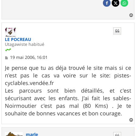
a
u
t
LE POCREAU
Utagawiste habitué
M
19 mai 2006, 16:01
e
s
Je pense que tu as déja trouvé le site mais si ce
s
n'est pas le cas va voire sur le site: pistes-
a
g
cyclables.vendée.fr
e
Les parcours sont bien détaillés, et c'est
sécurisant avec les enfants. J'ai fait les sables-
Noirmoutier c'est pas mal (80 Kms) . Je te
souhaite de bonnes vacances et bon courage.
a
u
marle
t