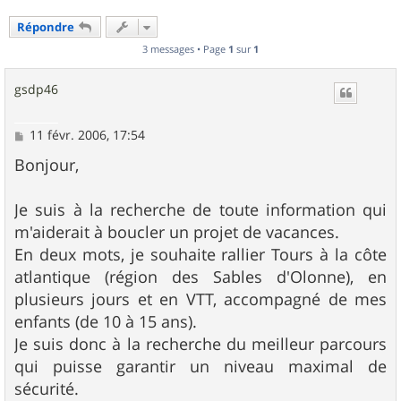
Répondre
3 messages • Page
1
sur
1
gsdp46
M
11 févr. 2006, 17:54
e
s
Bonjour,
s
a
g
Je suis à la recherche de toute information qui
e
m'aiderait à boucler un projet de vacances.
En deux mots, je souhaite rallier Tours à la côte
atlantique (région des Sables d'Olonne), en
plusieurs jours et en VTT, accompagné de mes
enfants (de 10 à 15 ans).
Je suis donc à la recherche du meilleur parcours
qui puisse garantir un niveau maximal de
sécurité.