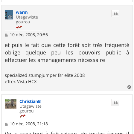
a
u
warm
t
Utagawiste
gourou
M
10 déc. 2008, 20:56
e
s
et puis le fait que cette forêt soit très fréquenté
s
oblige quelque peu les pouvoirs public à
a
g
effectuer les aménagements nécessaire
e
specialized stumpjumper fsr elite 2008
eTrex Vista HCX
a
u
ChristianB
t
Utagawiste
gourou
M
10 déc. 2008, 21:18
e
s
Vous avez tout à fait raison, de toutes façons il