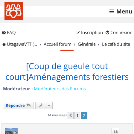
Menu
FAQ
Inscription
Connexion
UtagawaVTT (Randos VTT et VTTAE avec traces GPS)
Accueil forum
Générale
Le café du site
[Coup de gueule tout
court]Aménagements forestiers
Modérateur :
Modérateurs des Forums
Répondre
14 messages
1
2
Précédent