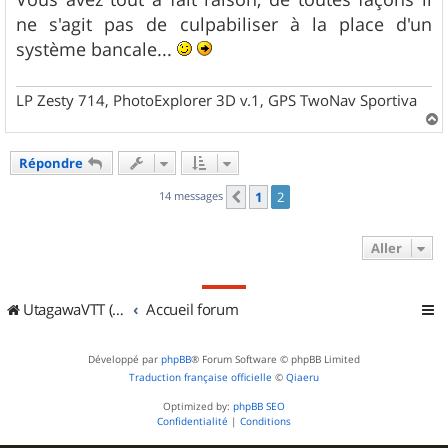
s
ne s'agit pas de culpabiliser à la place d'un
a
g
système bancale...
e
LP Zesty 714, PhotoExplorer 3D v.1, GPS TwoNav Sportiva
a
u
Répondre
t
14 messages
1
2
Précédent
Aller
UtagawaVTT (Randos VTT et VTTAE avec traces GPS)
Accueil forum
Développé par
phpBB
® Forum Software © phpBB Limited
Traduction française officielle
©
Qiaeru
Optimized by:
phpBB SEO
Confidentialité
|
Conditions