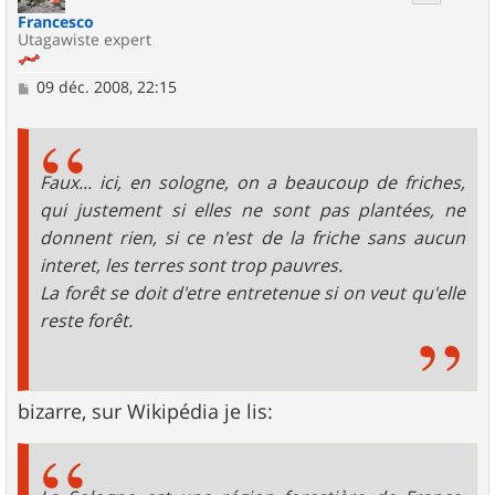
Francesco
Utagawiste expert
M
09 déc. 2008, 22:15
e
s
s
a
g
Faux... ici, en sologne, on a beaucoup de friches,
e
qui justement si elles ne sont pas plantées, ne
donnent rien, si ce n'est de la friche sans aucun
interet, les terres sont trop pauvres.
La forêt se doit d'etre entretenue si on veut qu'elle
reste forêt.
bizarre, sur Wikipédia je lis: