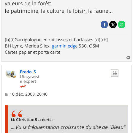
valeurs de la forêt:
le patrimoine, la culture, le loisir, la faune...
[b][i]Garrigologue en caillasses et bartasses.[/i][/b]
BH Lynx, Merida Silex,
garmin
edge
530, OSM
Cartes papier et porte carte
a
u
Fredo_S
t
Utagawist
e expert
M
10 déc. 2008, 20:40
e
s
s
a
g
ChristianB a écrit :
e
....Vu la fréquentation croissante du site de "Bleau"