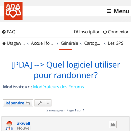
Menu
FAQ
Inscription
Connexion
UtagawaVTT (Randos VTT et VTTAE avec traces GPS)
Accueil forum
Générale
Cartographie et GPS
Les GPS
[PDA] --> Quel logiciel utiliser
pour randonner?
Modérateur :
Modérateurs des Forums
Répondre
2 messages • Page
1
sur
1
akwell
Nouvel