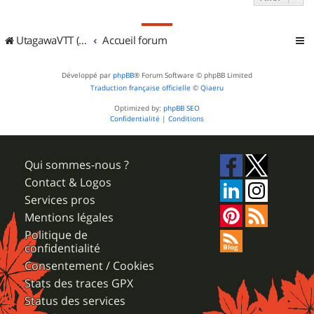
UtagawaVTT (Randos VTT et VTTAE avec traces GPS)
Accueil forum
Développé par
phpBB
® Forum Software © phpBB Limited
Traduction française officielle
©
Qiaeru
Optimized by:
phpBB SEO
Confidentialité
|
Conditions
Qui sommes-nous ?
Contact & Logos
Services pros
Mentions légales
Politique de
confidentialité
Consentement / Cookies
Stats des traces GPX
Status des services