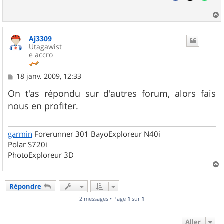
a
u
Aj3309
t
Utagawist
e accro
M
18 janv. 2009, 12:33
e
s
On t'as répondu sur d'autres forum, alors fais
s
nous en profiter.
a
g
e
garmin
Forerunner 301 BayoExploreur N40i
Polar S720i
PhotoExploreur 3D
a
u
Répondre
t
2 messages • Page
1
sur
1
Aller