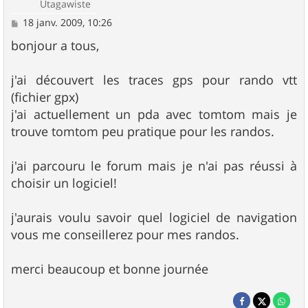
Utagawiste
M
18 janv. 2009, 10:26
e
s
bonjour a tous,
s
a
g
j'ai découvert les traces gps pour rando vtt
e
(fichier gpx)
j'ai actuellement un pda avec tomtom mais je
trouve tomtom peu pratique pour les randos.
j'ai parcouru le forum mais je n'ai pas réussi à
choisir un logiciel!
j'aurais voulu savoir quel logiciel de navigation
vous me conseillerez pour mes randos.
merci beaucoup et bonne journée