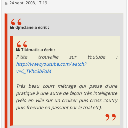
M
24 sept. 2008, 17:19
e
s
s
a
g
djmclane a écrit :
e
Tikimatic a écrit :
P'tite trouvaille sur Youtube :
http://www.youtube.com/watch?
v=C_TVhc3bFqM
Très beau court métrage qui passe d'une
pratique à une autre de façon très intelligente
(vélo en ville sur un cruiser puis cross coutry
puis freeride en passant par le trial etc).