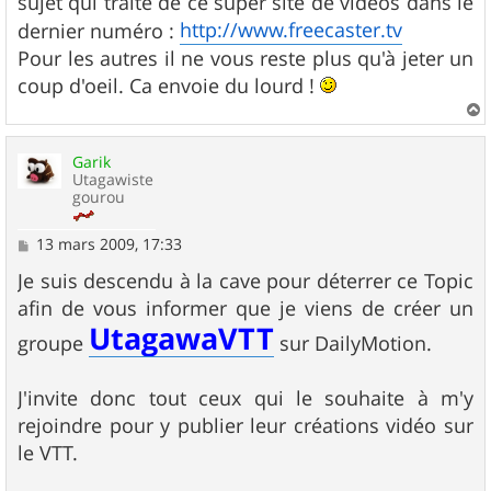
sujet qui traite de ce super site de vidéos dans le
a
g
http://www.freecaster.tv
dernier numéro :
e
Pour les autres il ne vous reste plus qu'à jeter un
coup d'oeil. Ca envoie du lourd !
a
u
Garik
t
Utagawiste
gourou
M
13 mars 2009, 17:33
e
s
Je suis descendu à la cave pour déterrer ce Topic
s
afin de vous informer que je viens de créer un
a
UtagawaVTT
g
groupe
sur DailyMotion.
e
J'invite donc tout ceux qui le souhaite à m'y
rejoindre pour y publier leur créations vidéo sur
le VTT.