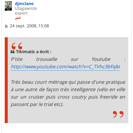
djmclane
t
Utagawiste
expert
M
24 sept. 2008, 15:08
e
s
s
a
g
Tikimatic a écrit :
e
P'tite trouvaille sur Youtube :
http://www.youtube.com/watch?v=C_TVhc3bFqM
Très beau court métrage qui passe d'une pratique
à une autre de façon très intelligente (vélo en ville
sur un cruiser puis cross coutry puis freeride en
passant par le trial etc).