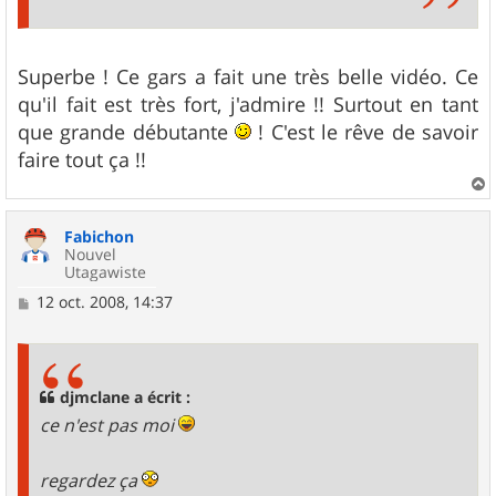
Superbe ! Ce gars a fait une très belle vidéo. Ce
qu'il fait est très fort, j'admire !! Surtout en tant
que grande débutante
! C'est le rêve de savoir
faire tout ça !!
a
u
Fabichon
t
Nouvel
Utagawiste
M
12 oct. 2008, 14:37
e
s
s
a
g
djmclane a écrit :
e
ce n'est pas moi
regardez ça