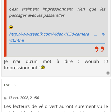
c'est vraiment impressionnant, rien que les
passages avec les passerelles
http://www.teepik.com/video-1658-camera ... n-
vtt.html
Je n'ai qu'un mot à dire : wouah !!!
Impressionnant !
a
u
Cyril06
t
M
13 oct. 2008, 21:56
e
s
Les lecteurs de vélo vert auront surement vu le
s