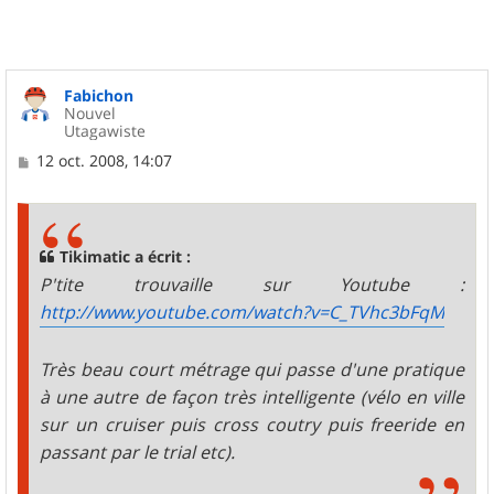
Fabichon
Nouvel
Utagawiste
M
12 oct. 2008, 14:07
e
s
s
a
g
Tikimatic a écrit :
e
P'tite trouvaille sur Youtube :
http://www.youtube.com/watch?v=C_TVhc3bFqM
Très beau court métrage qui passe d'une pratique
à une autre de façon très intelligente (vélo en ville
sur un cruiser puis cross coutry puis freeride en
passant par le trial etc).