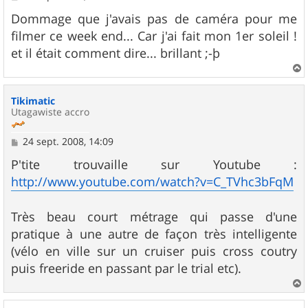
e
s
Dommage que j'avais pas de caméra pour me
s
filmer ce week end... Car j'ai fait mon 1er soleil !
a
g
et il était comment dire... brillant ;-þ
e
a
u
Tikimatic
t
Utagawiste accro
M
24 sept. 2008, 14:09
e
s
P'tite trouvaille sur Youtube :
s
http://www.youtube.com/watch?v=C_TVhc3bFqM
a
g
e
Très beau court métrage qui passe d'une
pratique à une autre de façon très intelligente
(vélo en ville sur un cruiser puis cross coutry
puis freeride en passant par le trial etc).
a
u