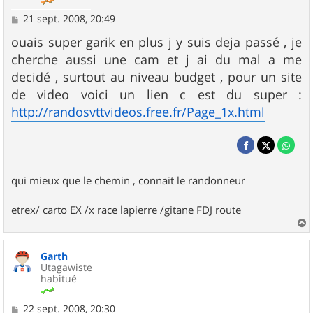
M
21 sept. 2008, 20:49
e
s
ouais super garik en plus j y suis deja passé , je
s
cherche aussi une cam et j ai du mal a me
a
g
decidé , surtout au niveau budget , pour un site
e
de video voici un lien c est du super :
http://randosvttvideos.free.fr/Page_1x.html
qui mieux que le chemin , connait le randonneur
etrex/ carto EX /x race lapierre /gitane FDJ route
a
u
Garth
t
Utagawiste
habitué
M
22 sept. 2008, 20:30