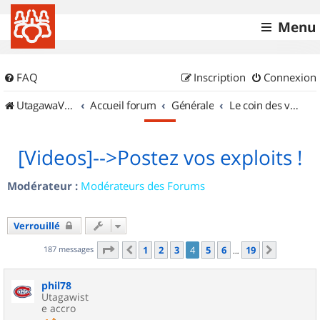
Menu
FAQ
Inscription
Connexion
UtagawaVTT (Randos VTT et VTTAE avec traces GPS)
Accueil forum
Générale
Le coin des vidéastes
[Videos]-->Postez vos exploits !
Modérateur :
Modérateurs des Forums
Verrouillé
Page
4
sur
19
187 messages
1
2
3
4
5
6
19
Précédent
Suivant
…
phil78
Utagawist
e accro