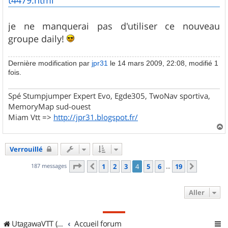
je ne manquerai pas d'utiliser ce nouveau
groupe daily!
Dernière modification par
jpr31
le 14 mars 2009, 22:08, modifié 1
fois.
Spé Stumpjumper Expert Evo, Egde305, TwoNav sportiva,
MemoryMap sud-ouest
Miam Vtt =>
http://jpr31.blogspot.fr/
a
u
Verrouillé
t
Page
4
sur
19
187 messages
1
2
3
4
5
6
19
Précédent
Suivant
…
Aller
UtagawaVTT (Randos VTT et VTTAE avec traces GPS)
Accueil forum