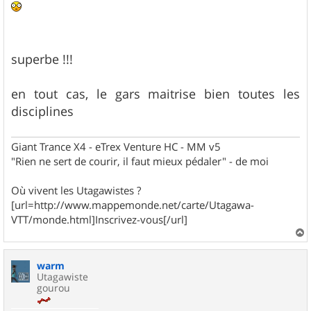
superbe !!!
en tout cas, le gars maitrise bien toutes les
disciplines
Giant Trance X4 - eTrex Venture HC - MM v5
"Rien ne sert de courir, il faut mieux pédaler" - de moi
Où vivent les Utagawistes ?
[url=http://www.mappemonde.net/carte/Utagawa-
VTT/monde.html]Inscrivez-vous[/url]
a
u
warm
t
Utagawiste
gourou