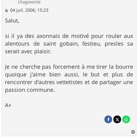
Utagawiste
M
04 juil. 2006, 15:23
e
s
Salut,
s
a
g
si il ya des axonnais de motivé pour rouler aux
e
alentours de saint gobain, festieu, presles sa
serait avec plaisir.
Je ne cherche pas forcement à me tirer la bourre
quoique j'aime bien aussi, le but et plus de
rencontrer d'autres vettetistes et de partager une
passion commune.
A+
a