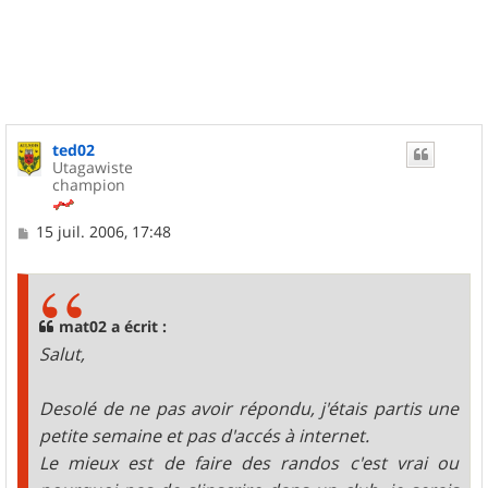
a
u
t
ted02
Utagawiste
champion
M
15 juil. 2006, 17:48
e
s
s
a
g
mat02 a écrit :
e
Salut,
Desolé de ne pas avoir répondu, j'étais partis une
petite semaine et pas d'accés à internet.
Le mieux est de faire des randos c'est vrai ou