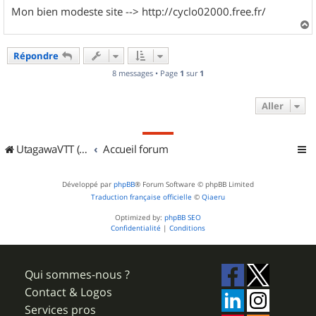
Mon bien modeste site --> http://cyclo02000.free.fr/
a
u
Répondre
t
8 messages • Page
1
sur
1
Aller
UtagawaVTT (Randos VTT et VTTAE avec traces GPS)
Accueil forum
Développé par
phpBB
® Forum Software © phpBB Limited
Traduction française officielle
©
Qiaeru
Optimized by:
phpBB SEO
Confidentialité
|
Conditions
Qui sommes-nous ?
Contact & Logos
Services pros