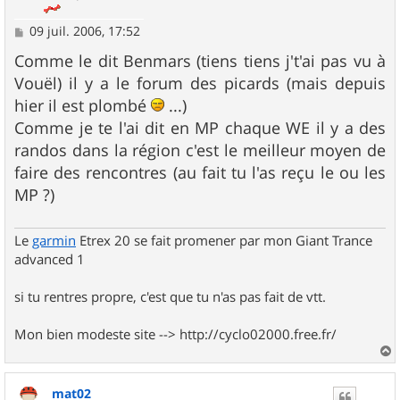
M
09 juil. 2006, 17:52
e
s
Comme le dit Benmars (tiens tiens j't'ai pas vu à
s
Vouël) il y a le forum des picards (mais depuis
a
g
hier il est plombé
...)
e
Comme je te l'ai dit en MP chaque WE il y a des
randos dans la région c'est le meilleur moyen de
faire des rencontres (au fait tu l'as reçu le ou les
MP ?)
Le
garmin
Etrex 20 se fait promener par mon Giant Trance
advanced 1
si tu rentres propre, c'est que tu n'as pas fait de vtt.
Mon bien modeste site --> http://cyclo02000.free.fr/
a
u
mat02
t