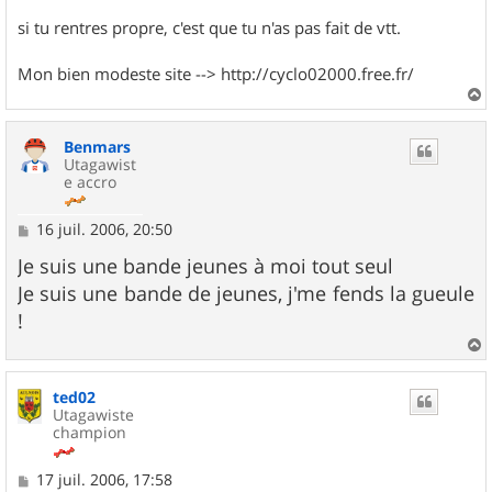
si tu rentres propre, c'est que tu n'as pas fait de vtt.
Mon bien modeste site --> http://cyclo02000.free.fr/
a
u
Benmars
t
Utagawist
e accro
M
16 juil. 2006, 20:50
e
s
Je suis une bande jeunes à moi tout seul
s
Je suis une bande de jeunes, j'me fends la gueule
a
g
!
e
a
u
ted02
t
Utagawiste
champion
M
17 juil. 2006, 17:58