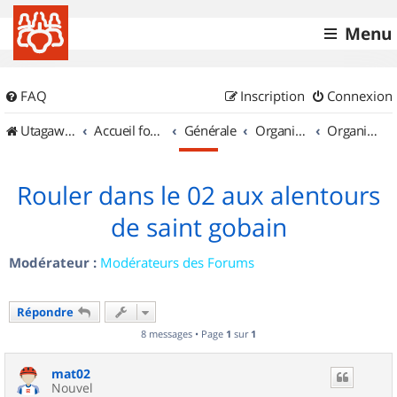
Menu
FAQ
Inscription
Connexion
UtagawaVTT (Randos VTT et VTTAE avec traces GPS)
Accueil forum
Générale
Organisation de sorties & Recherche de partenaires
Organisation de sorties en région Picardie
Rouler dans le 02 aux alentours
de saint gobain
Modérateur :
Modérateurs des Forums
Répondre
8 messages • Page
1
sur
1
mat02
Nouvel