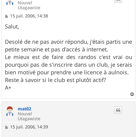
Nouvel
Utagawiste
M
15 juil. 2006, 14:38
e
s
Salut,
s
a
g
Desolé de ne pas avoir répondu, j'étais partis une
e
petite semaine et pas d'accés à internet.
Le mieux est de faire des randos c'est vrai ou
pourquoi pas de s'inscrire dans un club, je serais
bien motivé pour prendre une licence à aulnois.
Reste à savoir si le club est plutôt actif?
A+
a
u
mat02
t
Nouvel
Utagawiste
M
15 juil. 2006, 14:39
e
s