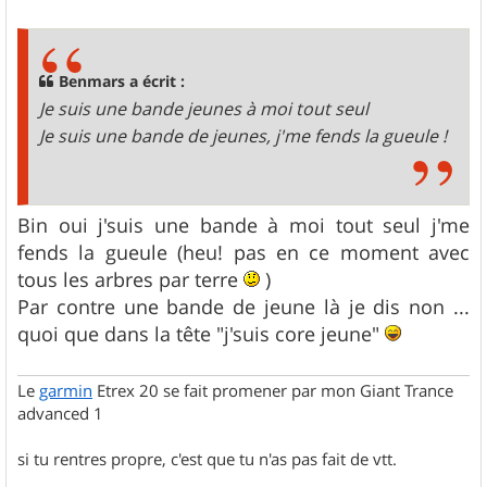
e
s
s
a
g
Benmars a écrit :
e
Je suis une bande jeunes à moi tout seul
Je suis une bande de jeunes, j'me fends la gueule !
Bin oui j'suis une bande à moi tout seul j'me
fends la gueule (heu! pas en ce moment avec
tous les arbres par terre
)
Par contre une bande de jeune là je dis non ...
quoi que dans la tête "j'suis core jeune"
Le
garmin
Etrex 20 se fait promener par mon Giant Trance
advanced 1
si tu rentres propre, c'est que tu n'as pas fait de vtt.