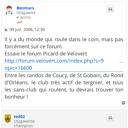
u
Benmars
t
Utagawist
e accro
M
09 juil. 2006, 12:30
e
s
Il y a du monde qui roule dans le coin, mais pas
s
forcément sur ce forum.
a
g
Essaie le forum Picard de Velovert
e
http://forum.velovert.com/index.php?s=9 ...
opic=16600
Entre les randos de Coucy, de St Gobain, du Rond
d'Orléans, le club très actif de tergnier, et tous
les sans-club qui roulent, tu devrais trouver ton
bonheur !
a
u
ted02
t
Utagawiste
champion