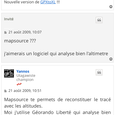
Nouvelle version de
GPXtoXL
!!!
a
u
Invité
t
M
21 août 2009, 10:07
e
s
mapsource ???
s
a
g
j'aimerais un logiciel qui analyse bien l'altimetre
e
a
u
Yannos
t
Utagawiste
champion
M
21 août 2009, 10:51
e
s
Mapsource te permets de reconstituer le tracé
s
avec les altitudes.
a
g
Moi j'utilise Géorando Liberté qui analyse bien
e