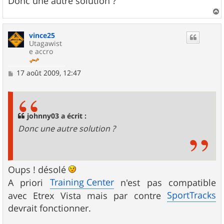
Donc une autre solution ?
a
u
vince25
t
Utagawist
e accro
M
17 août 2009, 12:47
e
s
s
a
g
johnny03 a écrit :
e
Donc une autre solution ?
Oups ! désolé
Training Center
A priori
n'est pas compatible
SportTracks
avec Etrex Vista mais par contre
devrait fonctionner.