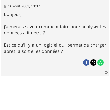
M
16 août 2009, 10:07
e
s
bonjour,
s
a
g
j'aimerais savoir comment faire pour analyser les
e
données altimetre ?
Est ce qu'il y a un logiciel qui permet de charger
apres la sortie les données ?
a
u
t