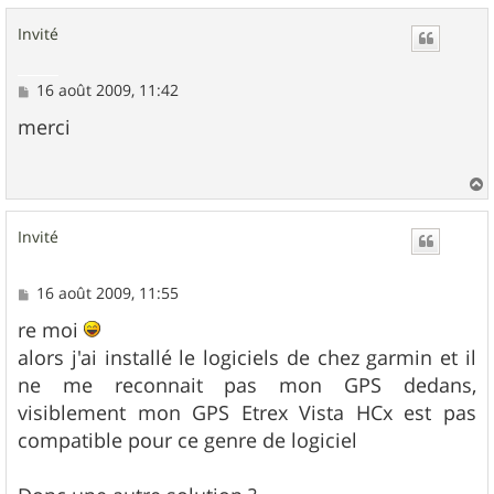
u
Invité
t
M
16 août 2009, 11:42
e
s
merci
s
a
g
e
a
u
Invité
t
M
16 août 2009, 11:55
e
s
re moi
s
alors j'ai installé le logiciels de chez garmin et il
a
g
ne me reconnait pas mon GPS dedans,
e
visiblement mon GPS Etrex Vista HCx est pas
compatible pour ce genre de logiciel