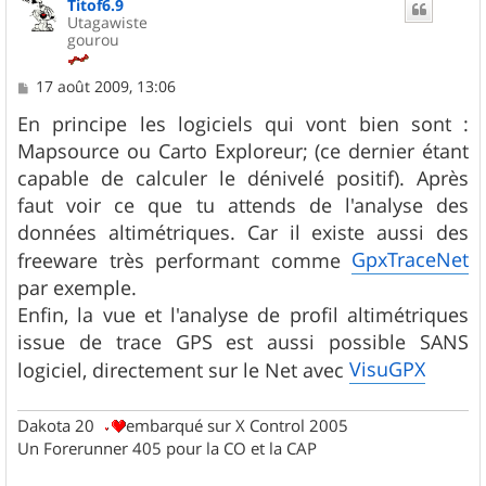
Titof6.9
Utagawiste
gourou
M
17 août 2009, 13:06
e
s
En principe les logiciels qui vont bien sont :
s
Mapsource ou Carto Exploreur; (ce dernier étant
a
g
capable de calculer le dénivelé positif). Après
e
faut voir ce que tu attends de l'analyse des
données altimétriques. Car il existe aussi des
GpxTraceNet
freeware très performant comme
par exemple.
Enfin, la vue et l'analyse de profil altimétriques
issue de trace GPS est aussi possible SANS
VisuGPX
logiciel, directement sur le Net avec
Dakota 20
embarqué sur X Control 2005
Un Forerunner 405 pour la CO et la CAP