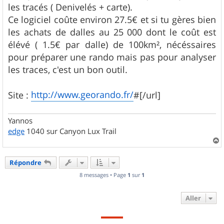
les tracés ( Denivelés + carte).
Ce logiciel coûte environ 27.5€ et si tu gères bien
les achats de dalles au 25 000 dont le coût est
élévé ( 1.5€ par dalle) de 100km², nécéssaires
pour préparer une rando mais pas pour analyser
les traces, c'est un bon outil.
http://www.georando.fr/
Site :
#[/url]
Yannos
edge
1040 sur Canyon Lux Trail
a
u
Répondre
t
8 messages • Page
1
sur
1
Aller