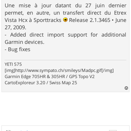
Une mise à jour datant du 27 juin dernier
permet, en autre, un transfert direct du Etrex
Vista Hcx à Sporttracks
Release 2.1.3465 • June
27, 2009.
- Added direct import support for additional
Garmin devices.
- Bug fixes
YETI 575
[img]http://www.sympato.ch/smileys/Madpc.gif[/img]
Garmin Edge 705HR & 305HR / GPS Topo V2
CartoExploreur 3.20 / Swiss Map 25
a
u
t