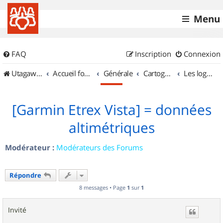
Menu
FAQ
Inscription
Connexion
UtagawaVTT (Randos VTT et VTTAE avec traces GPS)
Accueil forum
Générale
Cartographie et GPS
Les logiciels
[Garmin Etrex Vista] = données
altimétriques
Modérateur :
Modérateurs des Forums
Répondre
8 messages • Page
1
sur
1
Invité