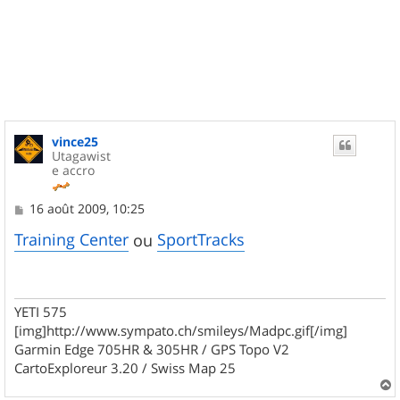
vince25
Utagawist
e accro
M
16 août 2009, 10:25
e
s
Training Center
SportTracks
ou
s
a
g
e
YETI 575
[img]http://www.sympato.ch/smileys/Madpc.gif[/img]
Garmin Edge 705HR & 305HR / GPS Topo V2
CartoExploreur 3.20 / Swiss Map 25
a