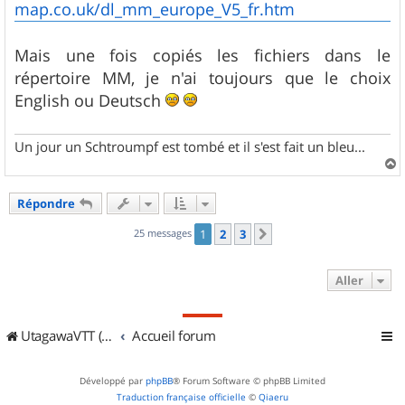
map.co.uk/dl_mm_europe_V5_fr.htm
Mais une fois copiés les fichiers dans le
répertoire MM, je n'ai toujours que le choix
English ou Deutsch
Un jour un Schtroumpf est tombé et il s'est fait un bleu...
a
u
Répondre
t
25 messages
1
2
3
Suivant
Aller
UtagawaVTT (Randos VTT et VTTAE avec traces GPS)
Accueil forum
Développé par
phpBB
® Forum Software © phpBB Limited
Traduction française officielle
©
Qiaeru