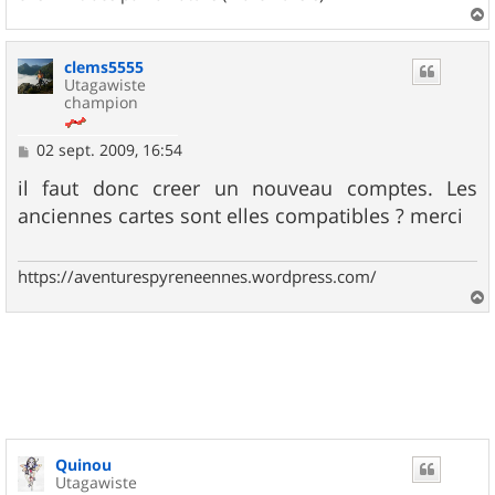
a
u
clems5555
t
Utagawiste
champion
M
02 sept. 2009, 16:54
e
s
il faut donc creer un nouveau comptes. Les
s
anciennes cartes sont elles compatibles ? merci
a
g
e
https://aventurespyreneennes.wordpress.com/
a
u
t
Quinou
Utagawiste