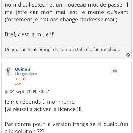
nom d'utilisateur et un nouveau mot de passe, il
me jette car mon mail est le même qu'avant
(forcément je n'ai pas changé d'adresse mail).
Bref, c'est la m...e !!!
Un jour un Schtroumpf est tombé et il s'est fait un bleu...
a
u
Quinou
t
Utagawiste
accro
M
04 sept. 2009, 20:57
e
s
Je me réponds à moi-même
s
J'ai réussi à activer la licence !!!
a
g
e
Par contre pour la version française si quelqu'un
a la solution ???