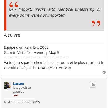
GPX Import: Tracks with identical timestamp on
every point were not imported.
A suivre
Equipé d'un Kern Evo 2008
Garmin Vista Cx - Memory Map 5
------------------------------------------------------
Va toujours par le chemin le plus court, et le plus court est le
chemin tracé par la nature (Marc Aurèle)
a
u
Larsen
t
Utagawiste
gourou
M
01 sept. 2009, 12:45
e