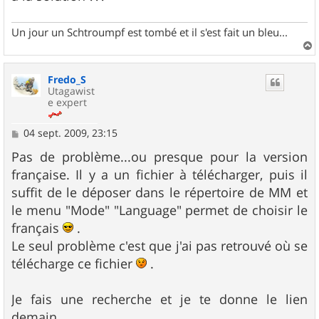
Un jour un Schtroumpf est tombé et il s'est fait un bleu...
a
u
Fredo_S
t
Utagawist
e expert
M
04 sept. 2009, 23:15
e
s
Pas de problème...ou presque pour la version
s
française. Il y a un fichier à télécharger, puis il
a
g
suffit de le déposer dans le répertoire de MM et
e
le menu "Mode" "Language" permet de choisir le
français
.
Le seul problème c'est que j'ai pas retrouvé où se
télécharge ce fichier
.
Je fais une recherche et je te donne le lien
demain.