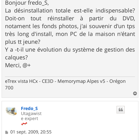
s
Bonjour fredo_S,
s
La désinstallation totale est-elle indispensable?
a
g
Doit-on tout réinstaller à partir du DVD,
e
notament les fonds photos, j'ai souvenir d'un tps
très long d'install, mon PC de la maison n'étant
plus tt jeune?
Y a -t-il une évolution du système de gestion des
calques?
Merci, @+
eTrex vista HCx - CE3D - Memorymap Alpes v5 - Orégon
700
a
u
Fredo_S
t
Utagawist
e expert
M
01 sept. 2009, 20:55
e