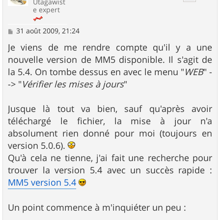
Utagawist
e expert
M
31 août 2009, 21:24
e
s
Je viens de me rendre compte qu'il y a une
s
nouvelle version de MM5 disponible. Il s'agit de
a
g
la 5.4. On tombe dessus en avec le menu "
WEB
" -
e
-> "
Vérifier les mises à jours
"
Jusque là tout va bien, sauf qu'après avoir
téléchargé le fichier, la mise à jour n'a
absolument rien donné pour moi (toujours en
version 5.0.6).
Qu'à cela ne tienne, j'ai fait une recherche pour
trouver la version 5.4 avec un succès rapide :
MM5 version 5.4
Un point commence à m'inquiéter un peu :