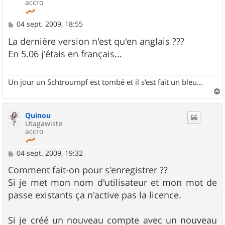
accro
M
04 sept. 2009, 18:55
e
s
La dernière version n'est qu'en anglais ???
s
En 5.06 j'étais en français...
a
g
e
Un jour un Schtroumpf est tombé et il s'est fait un bleu...
a
u
Quinou
t
Utagawiste
accro
M
04 sept. 2009, 19:32
e
s
Comment fait-on pour s'enregistrer ??
s
Si je met mon nom d'utilisateur et mon mot de
a
g
passe existants ça n'active pas la licence.
e
Si je créé un nouveau compte avec un nouveau