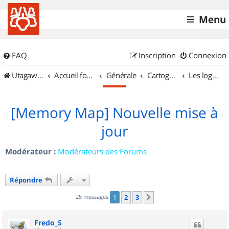
Menu
FAQ
Inscription
Connexion
UtagawaVTT (Randos VTT et VTTAE avec traces GPS)
Accueil forum
Générale
Cartographie et GPS
Les logiciels
[Memory Map] Nouvelle mise à
jour
Modérateur :
Modérateurs des Forums
Répondre
25 messages
1
2
3
Suivant
Fredo_S