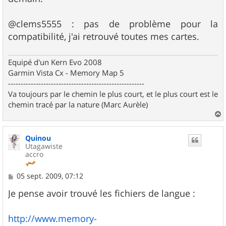
@clems5555 : pas de problème pour la
compatibilité, j'ai retrouvé toutes mes cartes.
Equipé d'un Kern Evo 2008
Garmin Vista Cx - Memory Map 5
------------------------------------------------------
Va toujours par le chemin le plus court, et le plus court est le
chemin tracé par la nature (Marc Aurèle)
a
u
Quinou
t
Utagawiste
accro
M
05 sept. 2009, 07:12
e
s
Je pense avoir trouvé les fichiers de langue :
s
a
g
http://www.memory-
e