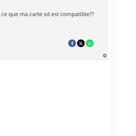
est ce que ma carte sd est compatible??
H
a
u
t