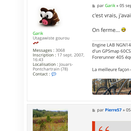
i
M
par
Garik
»
05 se
t
e
o
s
c'est vrais, j'ava
f
s
6
a
.
g
On ferme...
9
Garik
e
Utagawiste gourou
Engine LAB NGN140 
Messages :
3068
d'un GPSmap 60CS
Inscription :
17 sept. 2007,
Forerunner 405 éq
16:43
Localisation :
Jouars-
Pontchartrain (78)
La meilleure façon d
C
Contact :
o
n
t
a
c
t
e
M
par
Pierre57
»
05
r
e
G
s
a
s
r
a
i