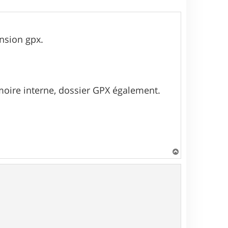
ension gpx.
émoire interne, dossier GPX également.
H
a
u
t