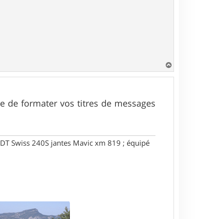
H
a
u
t
uite de formater vos titres de messages
DT Swiss 240S jantes Mavic xm 819 ; équipé