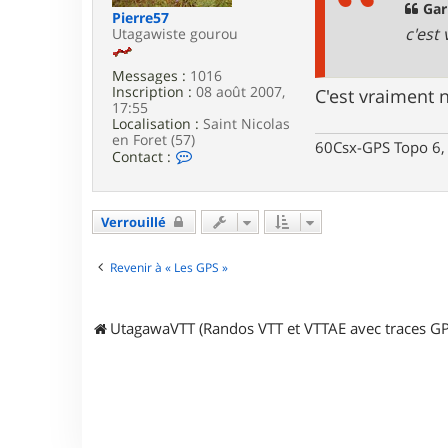
g
Gari
k
Pierre57
e
c'est 
Utagawiste gourou
Messages :
1016
Inscription :
08 août 2007,
C'est vraiment 
17:55
Localisation :
Saint Nicolas
en Foret (57)
60Csx-GPS Topo 6, 
C
Contact :
o
n
t
a
Verrouillé
c
t
e
Revenir à « Les GPS »
r
P
i
UtagawaVTT (Randos VTT et VTTAE avec traces GP
e
r
r
e
5
7