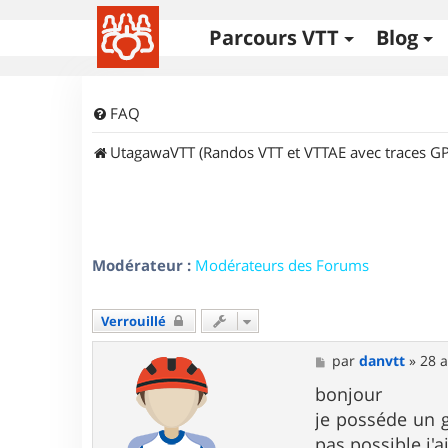
Parcours VTT
Blog
FAQ
UtagawaVTT (Randos VTT et VTTAE avec traces GP
Modérateur :
Modérateurs des Forums
Verrouillé
M
par
danvtt
»
28 a
e
s
bonjour
s
je posséde un g
a
g
pas possible j'