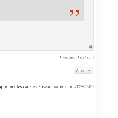
H
a
u
7 messages • Page
1
sur
1
t
Aller
upprimer les cookies
Fuseau horaire sur
UTC+02:00