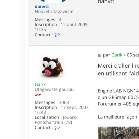
danvtt
g
l
danvtt
o
Nouvel Utagawiste
u
Messages :
4
x
Inscription :
12 août 2009,
10:35
C
Contact :
o
n
t
a
M
par
Garik
»
05 se
c
e
t
s
Merci d'aller l
e
s
en utilisant l'ai
r
a
d
g
a
Garik
e
n
Utagawiste gourou
Engine LAB NGN140 
v
d'un GPSmap 60CS
t
Messages :
3068
Forerunner 405 éq
t
Inscription :
17 sept. 2007,
16:43
La meilleure façon d
Localisation :
Jouars-
Pontchartrain (78)
C
Contact :
o
n