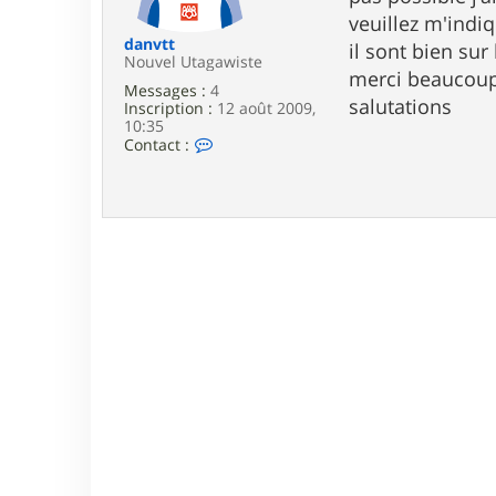
e
veuillez m'indi
danvtt
il sont bien sur
Nouvel Utagawiste
merci beaucou
Messages :
4
salutations
Inscription :
12 août 2009,
10:35
C
Contact :
o
n
t
a
c
t
e
r
d
a
n
v
t
t