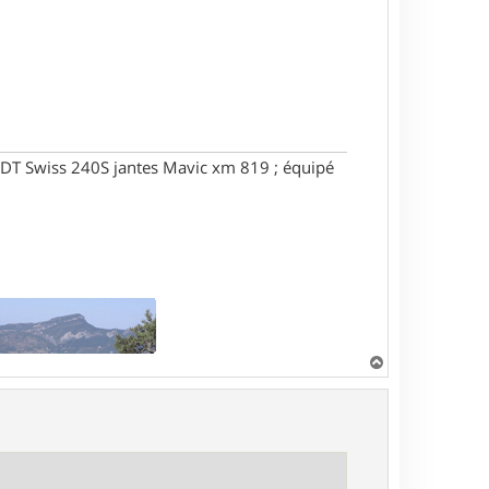
DT Swiss 240S jantes Mavic xm 819 ; équipé
H
a
u
t