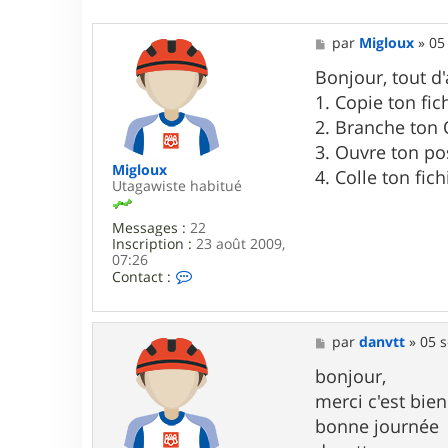
M
par
Migloux
»
05
e
s
Bonjour, tout d'
s
1. Copie ton fic
a
g
2. Branche ton
e
3. Ouvre ton pos
Migloux
4. Colle ton fi
Utagawiste habitué
Messages :
22
Inscription :
23 août 2009,
07:26
C
Contact :
o
n
t
a
M
par
danvtt
»
05 s
c
e
t
s
bonjour,
e
s
merci c'est bien
r
a
M
g
bonne journée
i
e