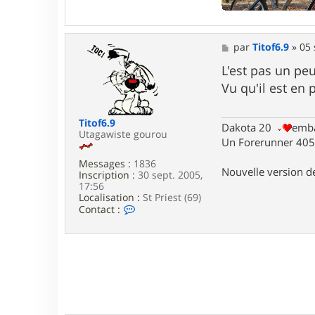
t
a
c
t
M
par
Titof6.9
»
05 
e
e
r
s
L'est pas un pe
G
s
a
Vu qu'il est en 
a
r
g
i
e
k
Titof6.9
Dakota 20
emba
Utagawiste gourou
Un Forerunner 405 
Messages :
1836
Nouvelle version 
Inscription :
30 sept. 2005,
17:56
Localisation :
St Priest (69)
C
Contact :
o
n
t
a
c
t
e
r
T