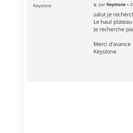
M
par
Keystone
»
2
Keystone
e
s
salut je recher
s
Le haut plateau 
a
g
Je recherche pa
e
Merci d'avance
Keystone