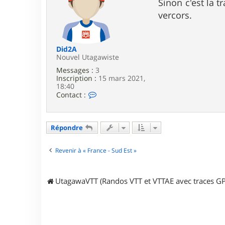
s
Sinon c'est la 
e
s
vercors.
r
a
u
g
t
e
a
g
Did2A
a
Nouvel Utagawiste
w
Messages :
3
a
Inscription :
15 mars 2021,
18:40
C
Contact :
o
n
t
a
Répondre
c
t
e
Revenir à « France - Sud Est »
r
D
i
UtagawaVTT (Randos VTT et VTTAE avec traces GP
d
2
A