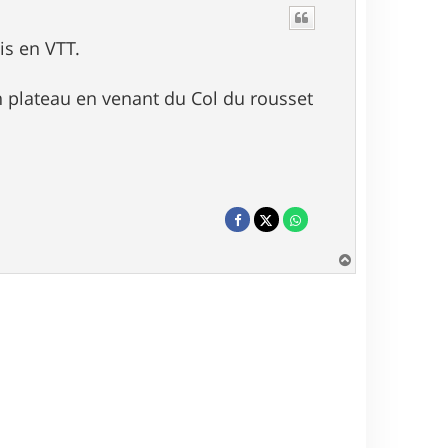
is en VTT.
n plateau en venant du Col du rousset
H
a
u
t