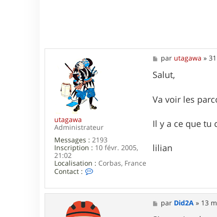
M
par
utagawa
»
31
e
s
Salut,
s
a
g
Va voir les parc
e
utagawa
Il y a ce que tu
Administrateur
Messages :
2193
lilian
Inscription :
10 févr. 2005,
21:02
Localisation :
Corbas, France
C
Contact :
o
n
t
a
M
par
Did2A
»
13 m
c
e
t