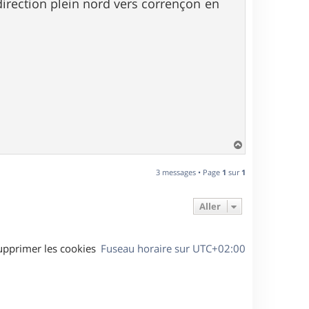
direction plein nord vers corrençon en
H
a
u
3 messages • Page
1
sur
1
t
Aller
upprimer les cookies
Fuseau horaire sur
UTC+02:00