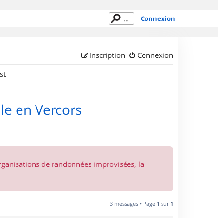
Connexion
Inscription
Connexion
st
le en Vercors
organisations de randonnées improvisées, la
3 messages • Page
1
sur
1