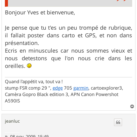
Bonjour Yves et bienvenue,
Je pense que tu t'es un peu trompé de rubrique,
il fallait poster dans carto et GPS, et non dans
présentation.
Ecris en minuscules car nous sommes vieux et
nous detestons que l'on nous crie dans les
oreilles.
Quand l'appétit va, tout va !
stump FSR comp 29 ",
edge
705
garmin
, cartoexplorer3,
Camèra Gopro Black edition 3, APN Canon Powershot
A590IS
a
u
jeanluc
t
M
08 nov. 2009, 15:49