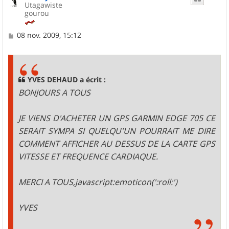
Utagawiste
gourou
M
08 nov. 2009, 15:12
e
s
s
a
g
YVES DEHAUD a écrit :
e
BONJOURS A TOUS
JE VIENS D'ACHETER UN GPS GARMIN EDGE 705 CE
SERAIT SYMPA SI QUELQU'UN POURRAIT ME DIRE
COMMENT AFFICHER AU DESSUS DE LA CARTE GPS
VITESSE ET FREQUENCE CARDIAQUE.
MERCI A TOUS,javascript:emoticon(':roll:')
YVES