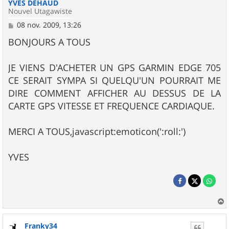
YVES DEHAUD
Nouvel Utagawiste
M
08 nov. 2009, 13:26
e
s
BONJOURS A TOUS
s
a
g
JE VIENS D'ACHETER UN GPS GARMIN EDGE 705
e
CE SERAIT SYMPA SI QUELQU'UN POURRAIT ME
DIRE COMMENT AFFICHER AU DESSUS DE LA
CARTE GPS VITESSE ET FREQUENCE CARDIAQUE.
MERCI A TOUS,javascript:emoticon(':roll:')
YVES
a
u
Franky34
t