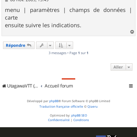
e
s
menu | paramètres | champs de données |
s
carte
a
g
ensuite suivre les indications.
e
a
u
Répondre
t
3 messages • Page
1
sur
1
Aller
UtagawaVTT (Randos VTT et VTTAE avec traces GPS)
Accueil forum
Développé par
phpBB
® Forum Software © phpBB Limited
Traduction française officielle
©
Qiaeru
Optimized by:
phpBB SEO
Confidentialité
|
Conditions