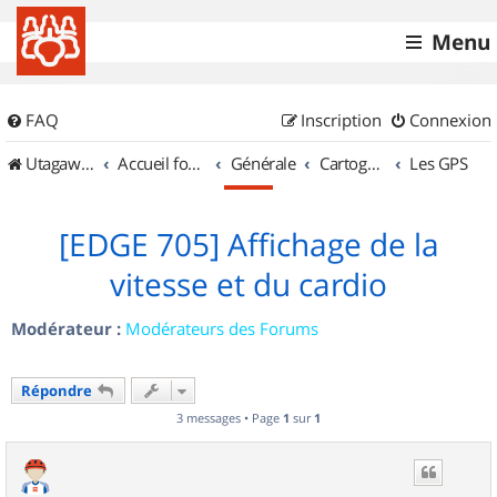
Menu
FAQ
Inscription
Connexion
UtagawaVTT (Randos VTT et VTTAE avec traces GPS)
Accueil forum
Générale
Cartographie et GPS
Les GPS
[EDGE 705] Affichage de la
vitesse et du cardio
Modérateur :
Modérateurs des Forums
Répondre
3 messages • Page
1
sur
1