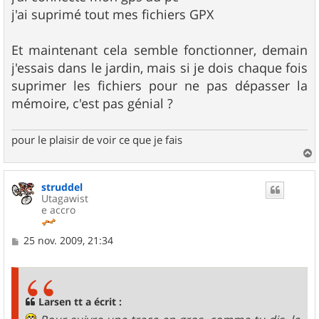
j'ai suprimé tout mes fichiers GPX
Et maintenant cela semble fonctionner, demain
j'essais dans le jardin, mais si je dois chaque fois
suprimer les fichiers pour ne pas dépasser la
mémoire, c'est pas génial ?
pour le plaisir de voir ce que je fais
a
u
struddel
t
Utagawist
e accro
M
25 nov. 2009, 21:34
e
s
s
a
g
Larsen tt a écrit :
e