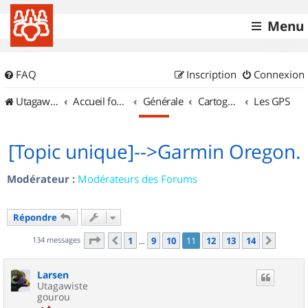
Menu
FAQ
Inscription
Connexion
UtagawaVTT (Randos VTT et VTTAE avec traces GPS)
Accueil forum
Générale
Cartographie et GPS
Les GPS
[Topic unique]-->Garmin Oregon.
Modérateur :
Modérateurs des Forums
Répondre
Page
11
sur
14
134 messages
1
9
10
11
12
13
14
Précédent
Suivan
…
Larsen
Utagawiste
gourou