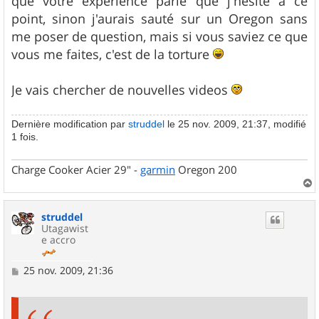
que votre expérience parle que j'hésite à ce
point, sinon j'aurais sauté sur un Oregon sans
me poser de question, mais si vous saviez ce que
vous me faites, c'est de la torture
Je vais chercher de nouvelles videos
Dernière modification par
struddel
le 25 nov. 2009, 21:37, modifié
1 fois.
Charge Cooker Acier 29" -
garmin
Oregon 200
a
u
struddel
t
Utagawist
e accro
M
25 nov. 2009, 21:36
e
s
s
a