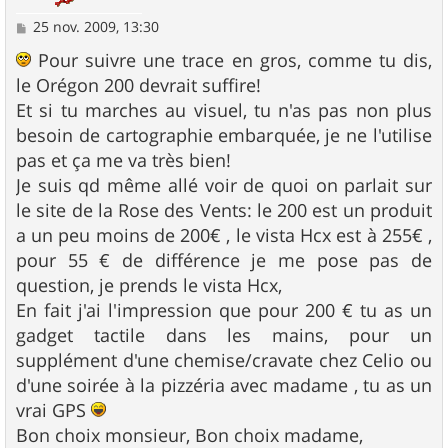
M
25 nov. 2009, 13:30
e
s
Pour suivre une trace en gros, comme tu dis,
s
le Orégon 200 devrait suffire!
a
g
Et si tu marches au visuel, tu n'as pas non plus
e
besoin de cartographie embarquée, je ne l'utilise
pas et ça me va très bien!
Je suis qd même allé voir de quoi on parlait sur
le site de la Rose des Vents: le 200 est un produit
a un peu moins de 200€ , le vista Hcx est à 255€ ,
pour 55 € de différence je me pose pas de
question, je prends le vista Hcx,
En fait j'ai l'impression que pour 200 € tu as un
gadget tactile dans les mains, pour un
supplément d'une chemise/cravate chez Celio ou
d'une soirée à la pizzéria avec madame , tu as un
vrai GPS
Bon choix monsieur, Bon choix madame,