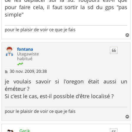
pour faire cela, il faut sortir la sd du gps "pas
simple"
pour le plaisir de voir ce que je fais
a
u
fontana
t
Utagawiste
habitué
M
30 nov. 2009, 20:38
e
s
je voulais savoir si l'oregon était aussi un
s
éméteur ?
a
g
Si c'est le cas, est-il possible d'être localisé ?
e
pour le plaisir de voir ce que je fais
a
u
Garik
t