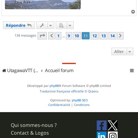
a
u
Répondre
t
Page
11
sur
14
134 messages
1
9
10
11
12
13
14
Précédent
Suivan
…
Aller
UtagawaVTT (Randos VTT et VTTAE avec traces GPS)
Accueil forum
Développé par
phpBB
® Forum Software © phpBB Limited
Traduction française officielle
©
Qiaeru
Optimized by:
phpBB SEO
Confidentialité
|
Conditions
Qui sommes-nous ?
Contact & Logos