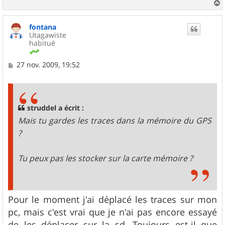
a
u
fontana
t
Utagawiste
habitué
M
27 nov. 2009, 19:52
e
s
s
a
g
struddel a écrit :
e
Mais tu gardes les traces dans la mémoire du GPS
?
Tu peux pas les stocker sur la carte mémoire ?
Pour le moment j'ai déplacé les traces sur mon
pc, mais c'est vrai que je n'ai pas encore essayé
de les déplacer sur la sd. Toujours est-il que