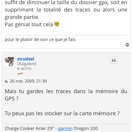
suffit de diminuer la taille du dossier gpx, soit en
supprimant la totalité des traces ou alors une
grande partie.
Pas génial tout cela
pour le plaisir de voir ce que je fais
a
u
struddel
t
Utagawist
e accro
M
26 nov. 2009, 21:30
e
s
Mais tu gardes les traces dans la mémoire du
s
GPS ?
a
g
e
Tu peux pas les stocker sur la carte mémoire ?
Charge Cooker Acier 29" -
garmin
Oregon 200