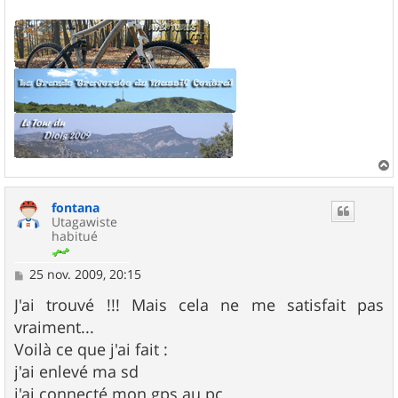
a
u
fontana
t
Utagawiste
habitué
M
25 nov. 2009, 20:15
e
s
J'ai trouvé !!! Mais cela ne me satisfait pas
s
vraiment...
a
g
Voilà ce que j'ai fait :
e
j'ai enlevé ma sd
j'ai connecté mon gps au pc