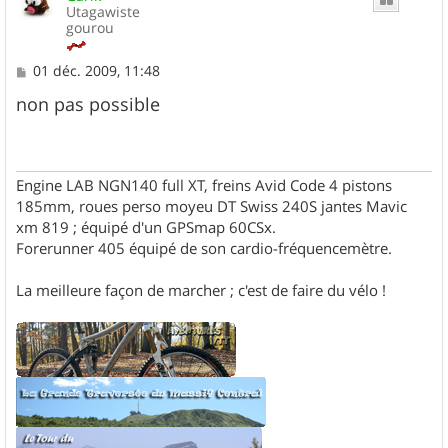
Utagawiste
gourou
M
01 déc. 2009, 11:48
e
s
non pas possible
s
a
g
e
Engine LAB NGN140 full XT, freins Avid Code 4 pistons
185mm, roues perso moyeu DT Swiss 240S jantes Mavic
xm 819 ; équipé d'un GPSmap 60CSx.
Forerunner 405 équipé de son cardio-fréquencemètre.
La meilleure façon de marcher ; c'est de faire du vélo !