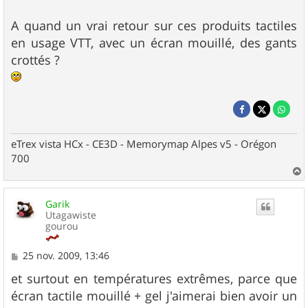
A quand un vrai retour sur ces produits tactiles
en usage VTT, avec un écran mouillé, des gants
crottés ?
eTrex vista HCx - CE3D - Memorymap Alpes v5 - Orégon
700
a
u
Garik
t
Utagawiste
gourou
M
25 nov. 2009, 13:46
e
s
et surtout en températures extrêmes, parce que
s
écran tactile mouillé + gel j'aimerai bien avoir un
a