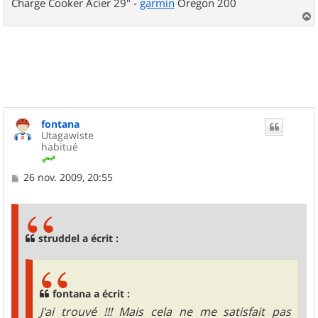
Charge Cooker Acier 29" -
garmin
Oregon 200
a
u
t
fontana
Utagawiste
habitué
M
26 nov. 2009, 20:55
e
s
s
a
g
struddel a écrit :
e
fontana a écrit :
J'ai trouvé !!! Mais cela ne me satisfait pas