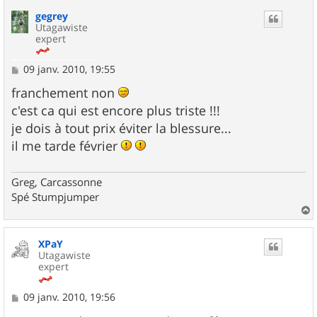
u
gegrey
t
Utagawiste
expert
M
09 janv. 2010, 19:55
e
s
franchement non
s
c'est ca qui est encore plus triste !!!
a
g
je dois à tout prix éviter la blessure...
e
il me tarde février
Greg, Carcassonne
Spé Stumpjumper
a
u
XPaY
t
Utagawiste
expert
M
09 janv. 2010, 19:56
e