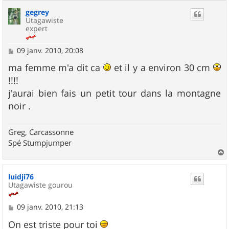
u
gegrey
t
Utagawiste
expert
M
09 janv. 2010, 20:08
e
s
ma femme m'a dit ca
et il y a environ 30 cm
s
!!!!
a
g
j'aurai bien fais un petit tour dans la montagne
e
noir .
Greg, Carcassonne
Spé Stumpjumper
a
u
luidji76
t
Utagawiste gourou
M
09 janv. 2010, 21:13
e
s
On est triste pour toi