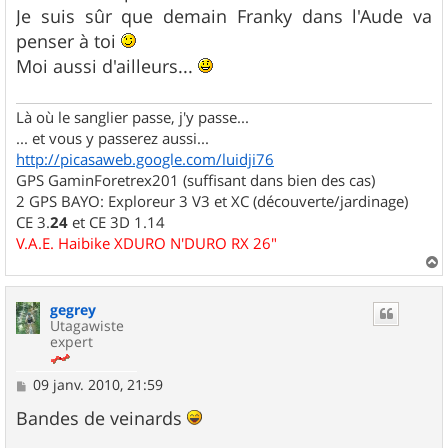
s
Je suis sûr que demain Franky dans l'Aude va
a
g
penser à toi
e
Moi aussi d'ailleurs...
Là où le sanglier passe, j'y passe...
... et vous y passerez aussi...
http://picasaweb.google.com/luidji76
GPS GaminForetrex201 (suffisant dans bien des cas)
2 GPS BAYO: Exploreur 3 V3 et XC (découverte/jardinage)
CE 3.
24
et CE 3D 1.14
V.A.E. Haibike XDURO N'DURO RX 26"
a
u
gegrey
t
Utagawiste
expert
M
09 janv. 2010, 21:59
e
s
Bandes de veinards
s
a