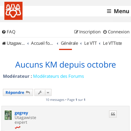
Menu
FAQ
Inscription
Connexion
UtagawaVTT (Randos VTT et VTTAE avec traces GPS)
Accueil forum
Générale
Le VTT
Le VTTiste
Aucuns KM depuis octobre
Modérateur :
Modérateurs des Forums
Répondre
10 messages • Page
1
sur
1
gegrey
Utagawiste
expert