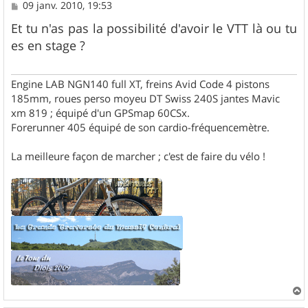
M
09 janv. 2010, 19:53
e
s
Et tu n'as pas la possibilité d'avoir le VTT là ou tu
s
es en stage ?
a
g
e
Engine LAB NGN140 full XT, freins Avid Code 4 pistons
185mm, roues perso moyeu DT Swiss 240S jantes Mavic
xm 819 ; équipé d'un GPSmap 60CSx.
Forerunner 405 équipé de son cardio-fréquencemètre.
La meilleure façon de marcher ; c'est de faire du vélo !
a