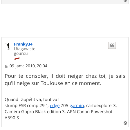
a
u
t
Franky34
Utagawiste
gourou
M
09 janv. 2010, 20:04
e
s
Pour te consoler, il doit neiger chez toi, je sais
s
qu'il neige sur Toulouse en ce moment.
a
g
e
Quand l'appétit va, tout va !
stump FSR comp 29 ",
edge
705
garmin
, cartoexplorer3,
Camèra Gopro Black edition 3, APN Canon Powershot
A590IS
a