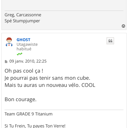
g
e
Greg, Carcassonne
Spé Stumpjumper
a
u
GHOST
t
Utagawiste
habitué
M
09 janv. 2010, 22:25
e
s
Oh pas cool ça !
s
Je pourrai pas tenir sans mon cube.
a
g
Mais tu auras un nouveau vélo. COOL
e
Bon courage.
Team GRADE 9 Titanium
Si Tu Frein, Tu payes Ton Verre!