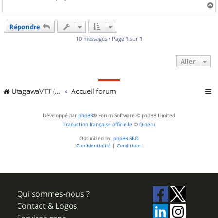
a
u
Répondre
t
10 messages • Page
1
sur
1
Aller
UtagawaVTT (Randos VTT et VTTAE avec traces GPS)
Accueil forum
Développé par
phpBB
® Forum Software © phpBB Limited
Traduction française officielle
©
Qiaeru
Optimized by:
phpBB SEO
Confidentialité
|
Conditions
Qui sommes-nous ?
Contact & Logos