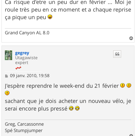
s
Ca risque d'etre un peu dur en février ... Moi je
s
roule très peu en ce moment et a chaque reprise
a
g
ça pique un peu
e
Grand Canyon AL 8.0
a
u
gegrey
t
Utagawiste
expert
M
09 janv. 2010, 19:58
e
s
J'espère reprendre le week-end du 21 février
s
a
g
sachant que je dois acheter un nouveau vélo, je
e
serai encore plus pressé
Greg, Carcassonne
Spé Stumpjumper