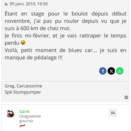
M
09 janv. 2010, 19:50
e
s
Étant en stage pour le boulot depuis début
s
novembre, j'ai pas pu rouler depuis vu que je
a
g
suis à 600 km de chez moi.
e
Je finis mi-février, et je vais rattraper le temps
perdu
Voilà, petit moment de blues car... je suis en
manque de pédalage !!!
Greg, Carcassonne
Spé Stumpjumper
a
u
Garik
t
Utagawiste
gourou