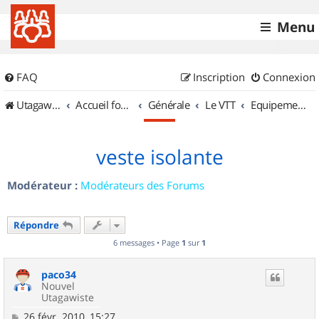
Menu
FAQ
Inscription
Connexion
UtagawaVTT (Randos VTT et VTTAE avec traces GPS)
Accueil forum
Générale
Le VTT
Equipements et Accessoires
veste isolante
Modérateur :
Modérateurs des Forums
Répondre
6 messages • Page
1
sur
1
paco34
Nouvel
Utagawiste
M
26 févr. 2010, 15:27