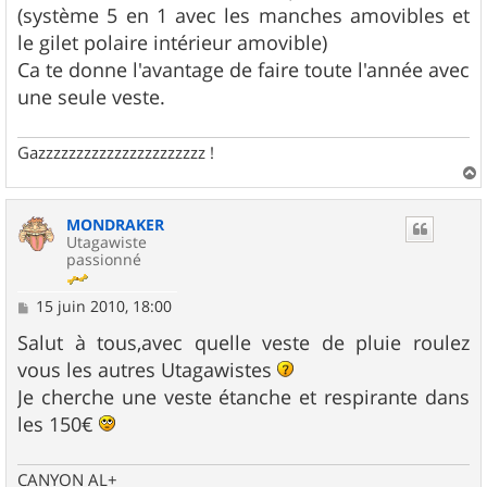
(système 5 en 1 avec les manches amovibles et
le gilet polaire intérieur amovible)
Ca te donne l'avantage de faire toute l'année avec
une seule veste.
Gazzzzzzzzzzzzzzzzzzzzzz !
a
u
MONDRAKER
t
Utagawiste
passionné
M
15 juin 2010, 18:00
e
s
Salut à tous,avec quelle veste de pluie roulez
s
vous les autres Utagawistes
a
g
Je cherche une veste étanche et respirante dans
e
les 150€
CANYON AL+