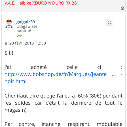
V.A.E. Haibike XDURO N'DURO RX 26"
a
u
guiguic39
t
Utagawiste
habitué
M
28 févr. 2010, 12:33
e
s
Slt !
s
a
g
J'ai acheté celle ci :
e
http://www.bobshop.de/fr/Marques/Jeante ... -
noir.html
Cher (faut dire que je l'ai eu à -60% (80€) pendant
les soldes car c'était la dernière de tout le
magasin).
Par contre, étanche, respirant, modulable