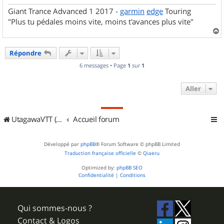
Giant Trance Advanced 1 2017 -
garmin
edge
Touring
"Plus tu pédales moins vite, moins t'avances plus vite"
a
u
Répondre
t
6 messages • Page
1
sur
1
Aller
UtagawaVTT (Randos VTT et VTTAE avec traces GPS)
Accueil forum
Développé par
phpBB
® Forum Software © phpBB Limited
Traduction française officielle
©
Qiaeru
Optimized by:
phpBB SEO
Confidentialité
|
Conditions
Qui sommes-nous ?
Contact & Logos