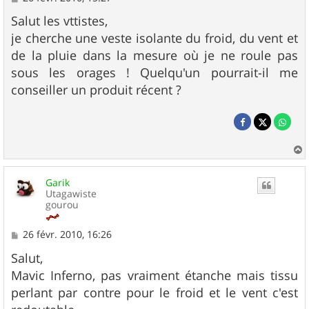
e
s
Salut les vttistes,
s
je cherche une veste isolante du froid, du vent et
a
g
de la pluie dans la mesure où je ne roule pas
e
sous les orages ! Quelqu'un pourrait-il me
conseiller un produit récent ?
a
u
Garik
t
Utagawiste
gourou
M
26 févr. 2010, 16:26
e
s
Salut,
s
Mavic Inferno, pas vraiment étanche mais tissu
a
g
perlant par contre pour le froid et le vent c'est
e