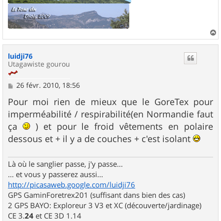
a
u
luidji76
t
Utagawiste gourou
M
26 févr. 2010, 18:56
e
s
Pour moi rien de mieux que le GoreTex pour
s
imperméabilité / respirabilité(en Normandie faut
a
g
ça
) et pour le froid vêtements en polaire
e
dessous et + il y a de couches + c'est isolant
Là où le sanglier passe, j'y passe...
... et vous y passerez aussi...
http://picasaweb.google.com/luidji76
GPS GaminForetrex201 (suffisant dans bien des cas)
2 GPS BAYO: Exploreur 3 V3 et XC (découverte/jardinage)
CE 3.
24
et CE 3D 1.14