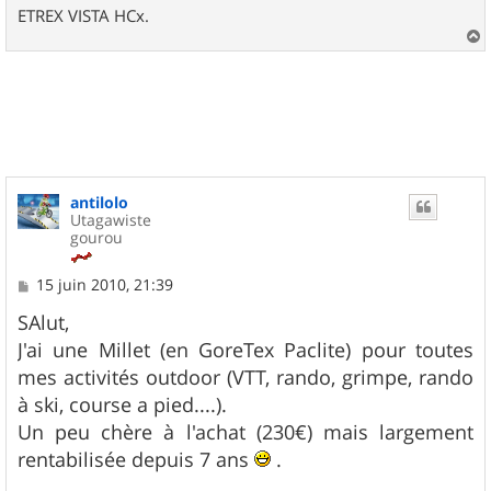
ETREX VISTA HCx.
a
u
t
antilolo
Utagawiste
gourou
M
15 juin 2010, 21:39
e
s
SAlut,
s
J'ai une Millet (en GoreTex Paclite) pour toutes
a
g
mes activités outdoor (VTT, rando, grimpe, rando
e
à ski, course a pied....).
Un peu chère à l'achat (230€) mais largement
rentabilisée depuis 7 ans
.