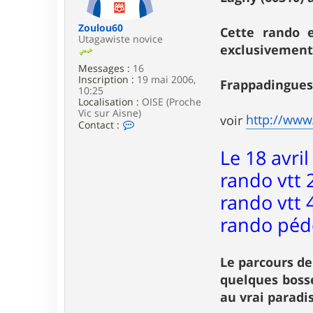
e
Zoulou60
Cette rando 
Utagawiste novice
exclusivement
Messages :
16
Inscription :
19 mai 2006,
Frappadingues 
10:25
Localisation :
OISE (Proche
Vic sur Aisne)
http://www.
voir
C
Contact :
o
n
Le 18 avri
t
a
rando vtt 2
c
t
rando vtt 
e
r
rando péde
Z
o
u
l
Le parcours de
o
quelques bosse
u
6
au vrai paradis
0