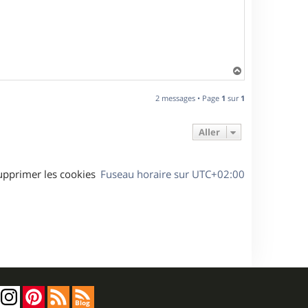
H
a
u
2 messages • Page
1
sur
1
t
Aller
upprimer les cookies
Fuseau horaire sur
UTC+02:00