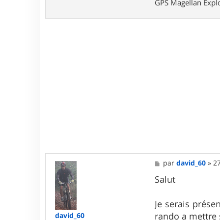
GPS Magellan Explo
M
par
david_60
»
27
e
s
Salut
s
a
g
Je serais présen
e
rando a mettre s
david_60