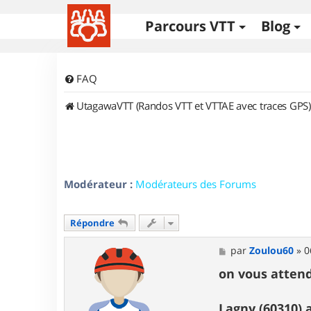
Parcours VTT
Blog
FAQ
UtagawaVTT (Randos VTT et VTTAE avec traces GPS)
Modérateur :
Modérateurs des Forums
Répondre
M
par
Zoulou60
»
0
e
s
on vous attend
s
a
g
Lagny (60310) 