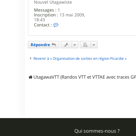
Nouvel Utagawiste
Messages :
1
Inscription :
13 mai 2009,
18:43
C
Contact :
o
n
t
a
Répondre
c
t
e
Revenir à « Organisation de sorties en région Picardie »
r
d
a
UtagawaVTT (Randos VTT et VTTAE avec traces GP
v
i
d
_
6
0
Qui sommes-nous ?