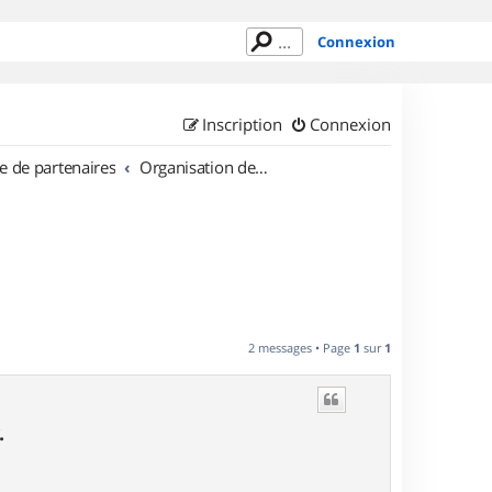
Connexion
Inscription
Connexion
e de partenaires
Organisation de sorties en région Picardie
L
2 messages • Page
1
sur
1
.