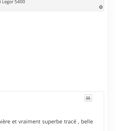
hi Legor 5400
H
a
u
t
nière et vraiment superbe tracé , belle