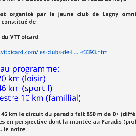
est organisé par le jeune club de Lagny omni
 constitué de
du VTT picard.
vttpicard.com/les-clubs-de-l ... -t3393.htm
l au programme:
0 km (loisir)
46 km (sportif)
stre 10 km (famillial)
 46 km le circuit du paradis fait 850 m de D+ (diff
s en perspective dont la montée au Paradis (prof
. le notre,