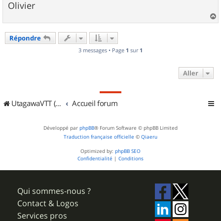
Olivier
a
u
Répondre
t
3 messages • Page
1
sur
1
Aller
UtagawaVTT (Randos VTT et VTTAE avec traces GPS)
Accueil forum
Développé par
phpBB
® Forum Software © phpBB Limited
Traduction française officielle
©
Qiaeru
Optimized by:
phpBB SEO
Confidentialité
|
Conditions
Qui sommes-nous ?
Contact & Logos
Services pros