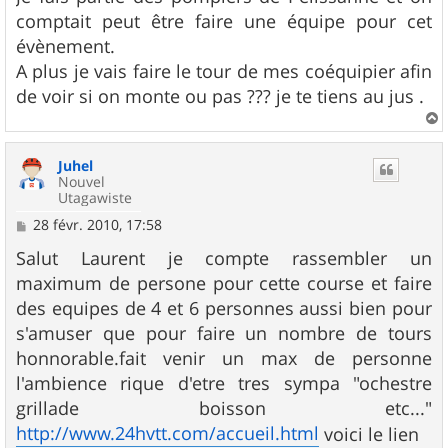
comptait peut être faire une équipe pour cet
évènement.
A plus je vais faire le tour de mes coéquipier afin
de voir si on monte ou pas ??? je te tiens au jus .
a
u
Juhel
t
Nouvel
Utagawiste
M
28 févr. 2010, 17:58
e
s
Salut Laurent je compte rassembler un
s
maximum de persone pour cette course et faire
a
g
des equipes de 4 et 6 personnes aussi bien pour
e
s'amuser que pour faire un nombre de tours
honnorable.fait venir un max de personne
l'ambience rique d'etre tres sympa "ochestre
grillade boisson etc..."
http://www.24hvtt.com/accueil.html
voici le lien