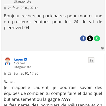
Utagawiste
M
25 févr. 2010, 02:15
e
s
Bonjour recherche partenaires pour monter une
s
ou plusieurs équipes pour les 24 de vtt de
a
g
pierrevert 04
e
a
u
keper13
t
Nouvel
Utagawiste
M
28 févr. 2010, 17:36
e
s
Salut,
s
Je m'appelle Laurent, je pourrais savoir des
a
g
équipes de combien tu compte faire et dans quel
e
but amusement ou la gagne ?????
Je fais partie des pompiers de Pélissanne et on