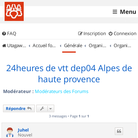
Menu
FAQ
Inscription
Connexion
UtagawaVTT (Randos VTT et VTTAE avec traces GPS)
Accueil forum
Générale
Organisation de sorties & Recherche de partenaires
Organisation de sorties en région Provence Alpes Côte d'Azur
24heures de vtt dep04 Alpes de
haute provence
Modérateur :
Modérateurs des Forums
Répondre
3 messages • Page
1
sur
1
Juhel
Nouvel