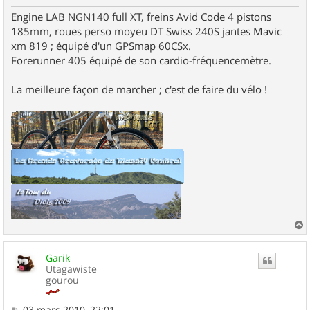
Engine LAB NGN140 full XT, freins Avid Code 4 pistons
185mm, roues perso moyeu DT Swiss 240S jantes Mavic
xm 819 ; équipé d'un GPSmap 60CSx.
Forerunner 405 équipé de son cardio-fréquencemètre.
La meilleure façon de marcher ; c'est de faire du vélo !
a
u
Garik
t
Utagawiste
gourou
M
03 mars 2010, 22:01