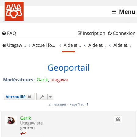
Menu
FAQ
Inscription
Connexion
UtagawaVTT (Randos VTT et VTTAE avec traces GPS)
Accueil forum
Aide et documentation
Aide et documentation
Aide et documentation des balises
Geoportail
Modérateurs :
Garik
,
utagawa
Verrouillé
2 messages • Page
1
sur
1
Garik
Utagawiste
gourou