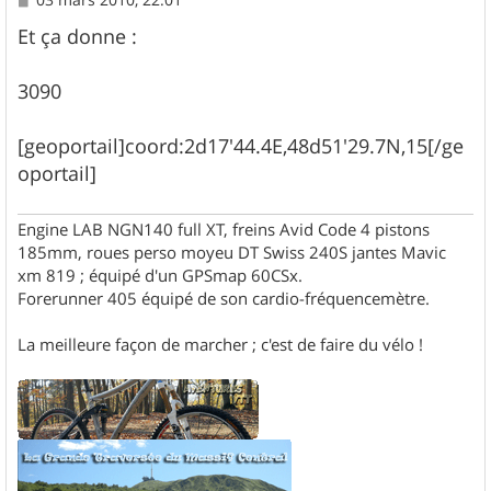
e
s
Et ça donne :
s
a
g
3090
e
[geoportail]coord:2d17'44.4E,48d51'29.7N,15[/ge
oportail]
Engine LAB NGN140 full XT, freins Avid Code 4 pistons
185mm, roues perso moyeu DT Swiss 240S jantes Mavic
xm 819 ; équipé d'un GPSmap 60CSx.
Forerunner 405 équipé de son cardio-fréquencemètre.
La meilleure façon de marcher ; c'est de faire du vélo !