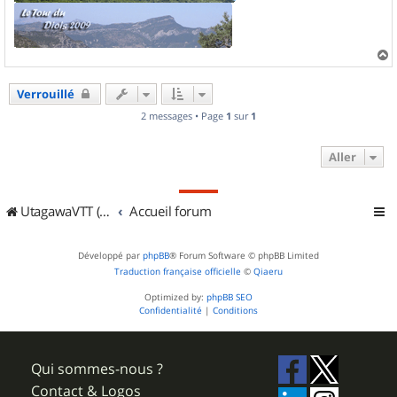
a
u
Verrouillé
t
2 messages • Page
1
sur
1
Aller
UtagawaVTT (Randos VTT et VTTAE avec traces GPS)
Accueil forum
Développé par
phpBB
® Forum Software © phpBB Limited
Traduction française officielle
©
Qiaeru
Optimized by:
phpBB SEO
Confidentialité
|
Conditions
Qui sommes-nous ?
Contact & Logos