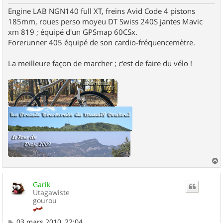
Engine LAB NGN140 full XT, freins Avid Code 4 pistons
185mm, roues perso moyeu DT Swiss 240S jantes Mavic
xm 819 ; équipé d'un GPSmap 60CSx.
Forerunner 405 équipé de son cardio-fréquencemètre.
La meilleure façon de marcher ; c'est de faire du vélo !
a
u
Garik
t
Utagawiste
gourou
M
03 mars 2010, 22:04