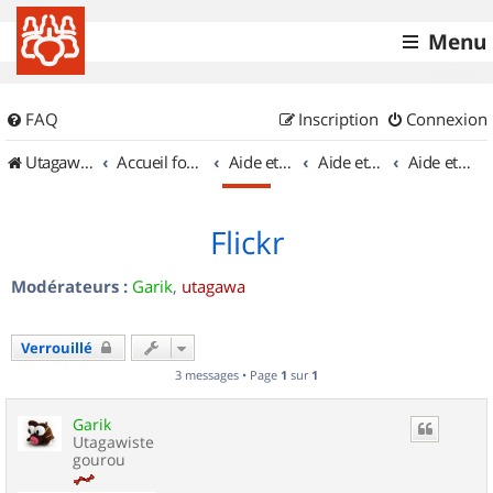
Menu
FAQ
Inscription
Connexion
UtagawaVTT (Randos VTT et VTTAE avec traces GPS)
Accueil forum
Aide et documentation
Aide et documentation
Aide et documentation des balises
Flickr
Modérateurs :
Garik
,
utagawa
Verrouillé
3 messages • Page
1
sur
1
Garik
Utagawiste
gourou