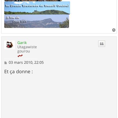
a
u
Garik
t
Utagawiste
gourou
M
03 mars 2010, 22:05
e
s
Et ça donne :
s
a
g
e