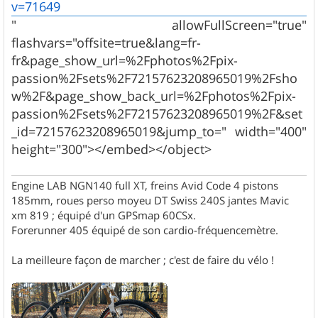
v=71649
" allowFullScreen="true"
flashvars="offsite=true&lang=fr-
fr&page_show_url=%2Fphotos%2Fpix-
passion%2Fsets%2F72157623208965019%2Fsho
w%2F&page_show_back_url=%2Fphotos%2Fpix-
passion%2Fsets%2F72157623208965019%2F&set
_id=72157623208965019&jump_to=" width="400"
height="300"></embed></object>
Engine LAB NGN140 full XT, freins Avid Code 4 pistons
185mm, roues perso moyeu DT Swiss 240S jantes Mavic
xm 819 ; équipé d'un GPSmap 60CSx.
Forerunner 405 équipé de son cardio-fréquencemètre.
La meilleure façon de marcher ; c'est de faire du vélo !