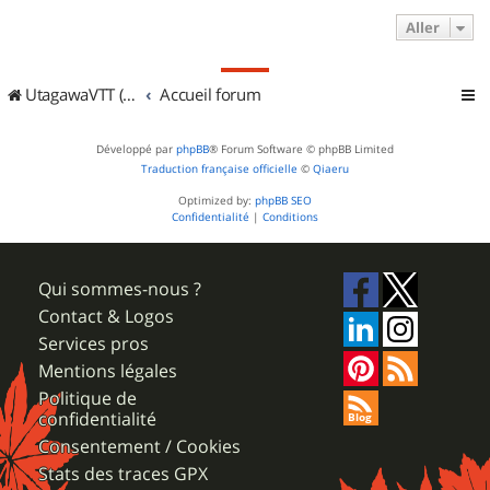
Aller
UtagawaVTT (Randos VTT et VTTAE avec traces GPS)
Accueil forum
Développé par
phpBB
® Forum Software © phpBB Limited
Traduction française officielle
©
Qiaeru
Optimized by:
phpBB SEO
Confidentialité
|
Conditions
Qui sommes-nous ?
Contact & Logos
Services pros
Mentions légales
Politique de
confidentialité
Consentement / Cookies
Stats des traces GPX