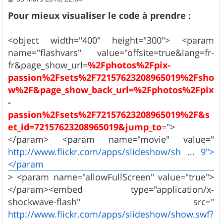
e
s
Pour mieux visualiser le code à prendre :
s
a
g
<object width="400" height="300"> <param
e
name="flashvars" value="offsite=true&lang=fr-
fr&page_show_url=
%2Fphotos%2Fpix-
passion%2Fsets%2F72157623208965019%2Fsho
w%2F&page_show_back_url=%2Fphotos%2Fpix
-
passion%2Fsets%2F72157623208965019%2F&s
et_id=72157623208965019&jump_to
=">
</param> <param name="movie" value="
http://www.flickr.com/apps/slideshow/sh ... 9">
</param
> <param name="allowFullScreen" value="true">
</param><embed type="application/x-
shockwave-flash" src="
http://www.flickr.com/apps/slideshow/show.swf?