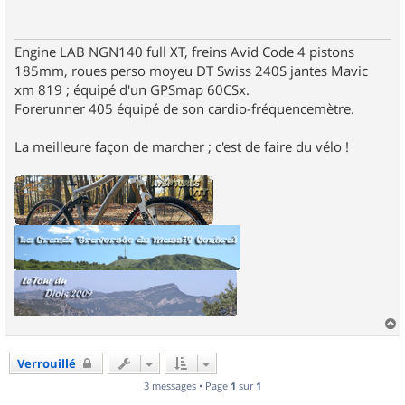
Engine LAB NGN140 full XT, freins Avid Code 4 pistons
185mm, roues perso moyeu DT Swiss 240S jantes Mavic
xm 819 ; équipé d'un GPSmap 60CSx.
Forerunner 405 équipé de son cardio-fréquencemètre.
La meilleure façon de marcher ; c'est de faire du vélo !
a
u
Verrouillé
t
3 messages • Page
1
sur
1