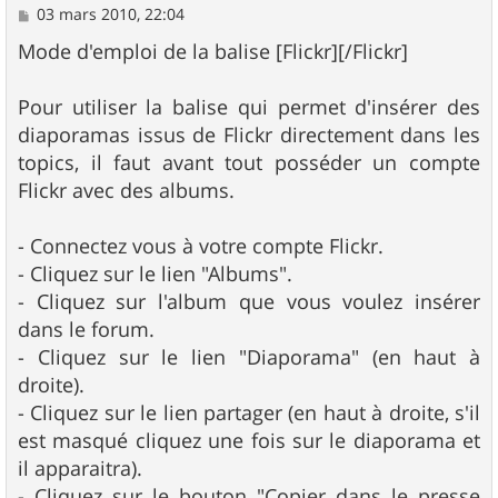
M
03 mars 2010, 22:04
e
s
Mode d'emploi de la balise [Flickr][/Flickr]
s
a
g
Pour utiliser la balise qui permet d'insérer des
e
diaporamas issus de Flickr directement dans les
topics, il faut avant tout posséder un compte
Flickr avec des albums.
- Connectez vous à votre compte Flickr.
- Cliquez sur le lien "Albums".
- Cliquez sur l'album que vous voulez insérer
dans le forum.
- Cliquez sur le lien "Diaporama" (en haut à
droite).
- Cliquez sur le lien partager (en haut à droite, s'il
est masqué cliquez une fois sur le diaporama et
il apparaitra).
- Cliquez sur le bouton "Copier dans le presse