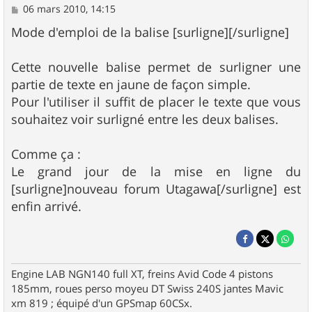
M
06 mars 2010, 14:15
e
s
Mode d'emploi de la balise [surligne][/surligne]
s
a
g
Cette nouvelle balise permet de surligner une
e
partie de texte en jaune de façon simple.
Pour l'utiliser il suffit de placer le texte que vous
souhaitez voir surligné entre les deux balises.
Comme ça :
Le grand jour de la mise en ligne du
[surligne]nouveau forum Utagawa[/surligne] est
enfin arrivé.
Engine LAB NGN140 full XT, freins Avid Code 4 pistons
185mm, roues perso moyeu DT Swiss 240S jantes Mavic
xm 819 ; équipé d'un GPSmap 60CSx.