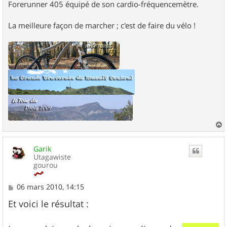
Forerunner 405 équipé de son cardio-fréquencemètre.
La meilleure façon de marcher ; c'est de faire du vélo !
a
u
Garik
t
Utagawiste
gourou
M
06 mars 2010, 14:15
e
s
Et voici le résultat :
s
a
g