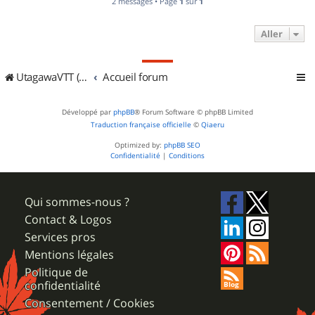
2 messages • Page
1
sur
1
Aller
UtagawaVTT (Randos VTT et VTTAE avec traces GPS)
Accueil forum
Développé par
phpBB
® Forum Software © phpBB Limited
Traduction française officielle
©
Qiaeru
Optimized by:
phpBB SEO
Confidentialité
|
Conditions
Qui sommes-nous ?
Contact & Logos
Services pros
Mentions légales
Politique de
confidentialité
Consentement / Cookies