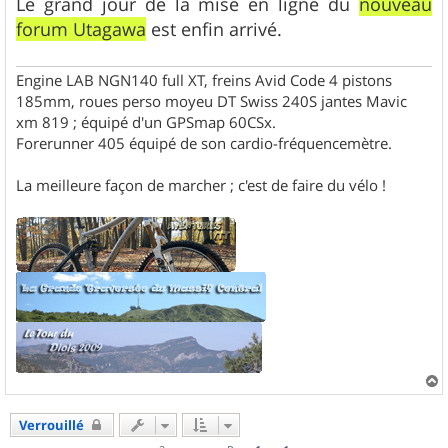
Le grand jour de la mise en ligne du
nouveau
e
forum Utagawa
est enfin arrivé.
Engine LAB NGN140 full XT, freins Avid Code 4 pistons
185mm, roues perso moyeu DT Swiss 240S jantes Mavic
xm 819 ; équipé d'un GPSmap 60CSx.
Forerunner 405 équipé de son cardio-fréquencemètre.
La meilleure façon de marcher ; c'est de faire du vélo !
a
u
Verrouillé
t