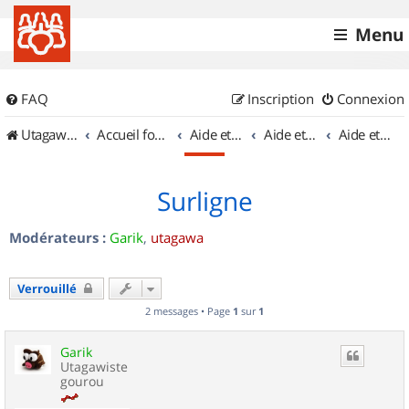
Menu
FAQ
Inscription
Connexion
UtagawaVTT (Randos VTT et VTTAE avec traces GPS)
Accueil forum
Aide et documentation
Aide et documentation
Aide et documentation des balises
Surligne
Modérateurs :
Garik
,
utagawa
Verrouillé
2 messages • Page
1
sur
1
Garik
Utagawiste
gourou