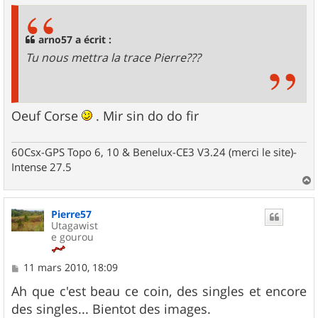
s
a
g
arno57 a écrit :
e
Tu nous mettra la trace Pierre???
Oeuf Corse
. Mir sin do do fir
60Csx-GPS Topo 6, 10 & Benelux-CE3 V3.24 (merci le site)-
Intense 27.5
a
u
Pierre57
t
Utagawist
e gourou
M
11 mars 2010, 18:09
e
s
Ah que c'est beau ce coin, des singles et encore
s
des singles... Bientot des images.
a