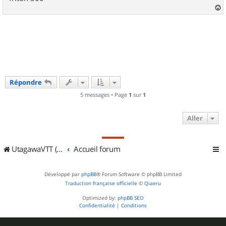
a
u
t
Répondre
5 messages • Page
1
sur
1
Aller
UtagawaVTT (Randos VTT et VTTAE avec traces GPS)
Accueil forum
Développé par
phpBB
® Forum Software © phpBB Limited
Traduction française officielle
©
Qiaeru
Optimized by:
phpBB SEO
Confidentialité
|
Conditions