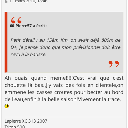
M
11 mars 2010, 18:46
e
s
s
a
g
Pierre57 a écrit :
e
Petit détail : au 15èm Km, on avait déjà 800m de
D+, je pense donc que mon prévisionnel doit être
revu à la hausse.
Ah ouais quand meme!!!!!C'est vrai que c'est
chouette là bas..J'y vais des fois en clientele,on
emmene les casses croutes pour becter au bord
de l'eau,enfin,à la belle saison!Vivement la trace.
Lapierre XC 313 2007
Triton 500