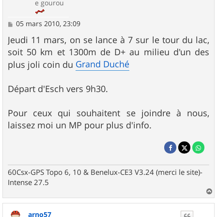
e gourou
M
05 mars 2010, 23:09
e
s
Jeudi 11 mars, on se lance à 7 sur le tour du lac,
s
soit 50 km et 1300m de D+ au milieu d'un des
a
g
Grand Duché
plus joli coin du
e
Départ d'Esch vers 9h30.
Pour ceux qui souhaitent se joindre à nous,
laissez moi un MP pour plus d'info.
60Csx-GPS Topo 6, 10 & Benelux-CE3 V3.24 (merci le site)-
Intense 27.5
a
u
arno57
t