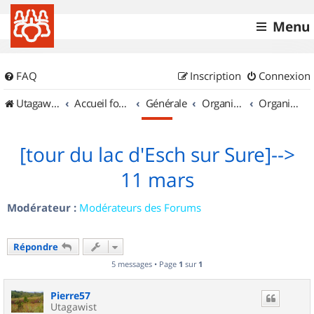
Menu
FAQ
Inscription
Connexion
UtagawaVTT (Randos VTT et VTTAE avec traces GPS)
Accueil forum
Générale
Organisation de sorties & Recherche de partenaires
Organisation de sorties au Luxembourg
[tour du lac d'Esch sur Sure]-->
11 mars
Modérateur :
Modérateurs des Forums
Répondre
5 messages • Page
1
sur
1
Pierre57
Utagawist