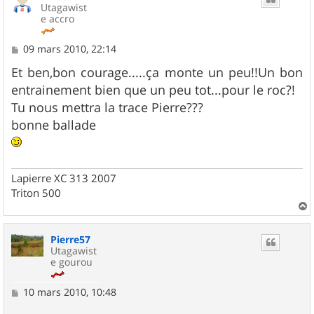
Utagawist
e accro
M
09 mars 2010, 22:14
e
s
Et ben,bon courage.....ça monte un peu!!Un bon
s
entrainement bien que un peu tot...pour le roc?!
a
g
Tu nous mettra la trace Pierre???
e
bonne ballade
Lapierre XC 313 2007
Triton 500
a
u
Pierre57
t
Utagawist
e gourou
M
10 mars 2010, 10:48
e
s