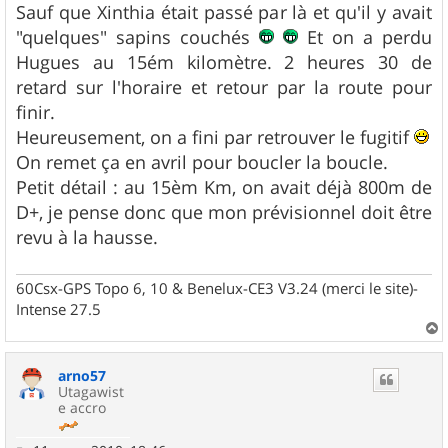
g
Sauf que Xinthia était passé par là et qu'il y avait
e
"quelques" sapins couchés
Et on a perdu
Hugues au 15ém kilomètre. 2 heures 30 de
retard sur l'horaire et retour par la route pour
finir.
Heureusement, on a fini par retrouver le fugitif
On remet ça en avril pour boucler la boucle.
Petit détail : au 15èm Km, on avait déjà 800m de
D+, je pense donc que mon prévisionnel doit être
revu à la hausse.
60Csx-GPS Topo 6, 10 & Benelux-CE3 V3.24 (merci le site)-
Intense 27.5
a
u
arno57
t
Utagawist
e accro