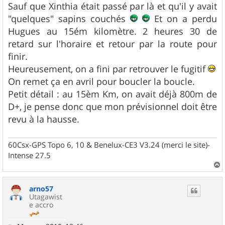
g
Sauf que Xinthia était passé par là et qu'il y avait
e
"quelques" sapins couchés
Et on a perdu
Hugues au 15ém kilomètre. 2 heures 30 de
retard sur l'horaire et retour par la route pour
finir.
Heureusement, on a fini par retrouver le fugitif
On remet ça en avril pour boucler la boucle.
Petit détail : au 15èm Km, on avait déjà 800m de
D+, je pense donc que mon prévisionnel doit être
revu à la hausse.
60Csx-GPS Topo 6, 10 & Benelux-CE3 V3.24 (merci le site)-
Intense 27.5
a
u
arno57
t
Utagawist
e accro