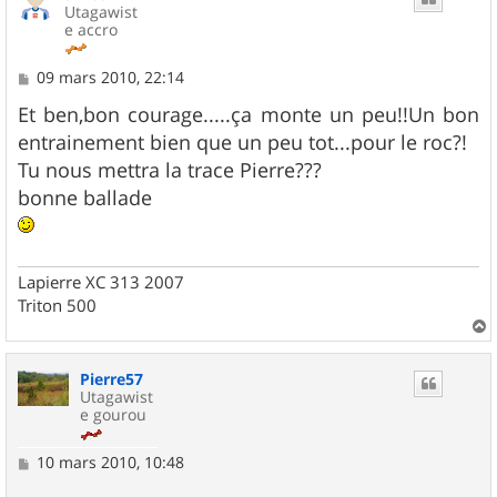
Utagawist
e accro
M
09 mars 2010, 22:14
e
s
Et ben,bon courage.....ça monte un peu!!Un bon
s
entrainement bien que un peu tot...pour le roc?!
a
g
Tu nous mettra la trace Pierre???
e
bonne ballade
Lapierre XC 313 2007
Triton 500
a
u
Pierre57
t
Utagawist
e gourou
M
10 mars 2010, 10:48
e
s