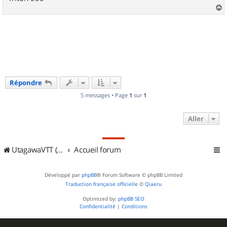
a
u
t
Répondre
5 messages • Page
1
sur
1
Aller
UtagawaVTT (Randos VTT et VTTAE avec traces GPS)
Accueil forum
Développé par
phpBB
® Forum Software © phpBB Limited
Traduction française officielle
©
Qiaeru
Optimized by:
phpBB SEO
Confidentialité
|
Conditions