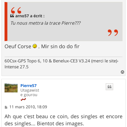
s
a
g
arno57 a écrit :
e
Tu nous mettra la trace Pierre???
Oeuf Corse
. Mir sin do do fir
60Csx-GPS Topo 6, 10 & Benelux-CE3 V3.24 (merci le site)-
Intense 27.5
a
u
Pierre57
t
Utagawist
e gourou
M
11 mars 2010, 18:09
e
s
Ah que c'est beau ce coin, des singles et encore
s
des singles... Bientot des images.
a