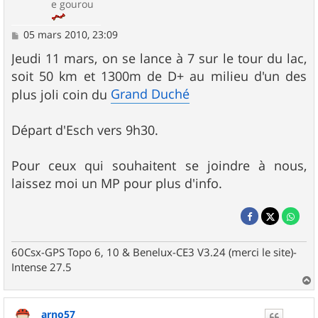
e gourou
M
05 mars 2010, 23:09
e
s
Jeudi 11 mars, on se lance à 7 sur le tour du lac,
s
soit 50 km et 1300m de D+ au milieu d'un des
a
g
Grand Duché
plus joli coin du
e
Départ d'Esch vers 9h30.
Pour ceux qui souhaitent se joindre à nous,
laissez moi un MP pour plus d'info.
60Csx-GPS Topo 6, 10 & Benelux-CE3 V3.24 (merci le site)-
Intense 27.5
a
u
arno57
t