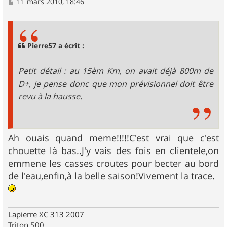
M
11 mars 2010, 18:46
e
s
s
a
g
Pierre57 a écrit :
e
Petit détail : au 15èm Km, on avait déjà 800m de
D+, je pense donc que mon prévisionnel doit être
revu à la hausse.
Ah ouais quand meme!!!!!C'est vrai que c'est
chouette là bas..J'y vais des fois en clientele,on
emmene les casses croutes pour becter au bord
de l'eau,enfin,à la belle saison!Vivement la trace.
Lapierre XC 313 2007
Triton 500