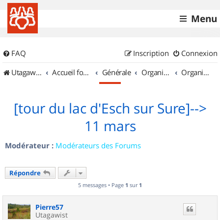
Menu
FAQ
Inscription
Connexion
UtagawaVTT (Randos VTT et VTTAE avec traces GPS)
Accueil forum
Générale
Organisation de sorties & Recherche de partenaires
Organisation de sorties au Luxembourg
[tour du lac d'Esch sur Sure]-->
11 mars
Modérateur :
Modérateurs des Forums
Répondre
5 messages • Page
1
sur
1
Pierre57
Utagawist