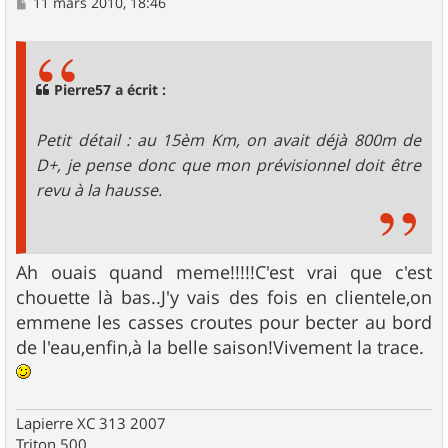
M
11 mars 2010, 18:46
e
s
s
a
g
Pierre57 a écrit :
e
Petit détail : au 15èm Km, on avait déjà 800m de
D+, je pense donc que mon prévisionnel doit être
revu à la hausse.
Ah ouais quand meme!!!!!C'est vrai que c'est
chouette là bas..J'y vais des fois en clientele,on
emmene les casses croutes pour becter au bord
de l'eau,enfin,à la belle saison!Vivement la trace.
Lapierre XC 313 2007
Triton 500