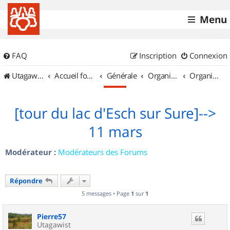
Menu
FAQ
Inscription
Connexion
UtagawaVTT (Randos VTT et VTTAE avec traces GPS)
Accueil forum
Générale
Organisation de sorties & Recherche de partenaires
Organisation de sorties au Luxembourg
[tour du lac d'Esch sur Sure]-->
11 mars
Modérateur :
Modérateurs des Forums
Répondre
5 messages • Page
1
sur
1
Pierre57
Utagawist