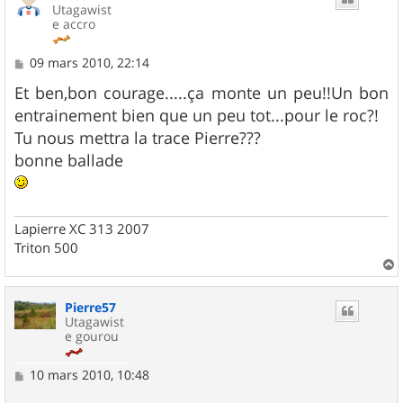
Utagawist
e accro
M
09 mars 2010, 22:14
e
s
Et ben,bon courage.....ça monte un peu!!Un bon
s
entrainement bien que un peu tot...pour le roc?!
a
g
Tu nous mettra la trace Pierre???
e
bonne ballade
Lapierre XC 313 2007
Triton 500
a
u
Pierre57
t
Utagawist
e gourou
M
10 mars 2010, 10:48
e
s