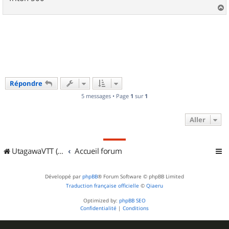
a
u
t
Répondre
5 messages • Page
1
sur
1
Aller
UtagawaVTT (Randos VTT et VTTAE avec traces GPS)
Accueil forum
Développé par
phpBB
® Forum Software © phpBB Limited
Traduction française officielle
©
Qiaeru
Optimized by:
phpBB SEO
Confidentialité
|
Conditions