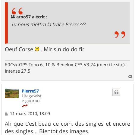
s
a
g
arno57 a écrit :
e
Tu nous mettra la trace Pierre???
Oeuf Corse
. Mir sin do do fir
60Csx-GPS Topo 6, 10 & Benelux-CE3 V3.24 (merci le site)-
Intense 27.5
a
u
Pierre57
t
Utagawist
e gourou
M
11 mars 2010, 18:09
e
s
Ah que c'est beau ce coin, des singles et encore
s
des singles... Bientot des images.
a