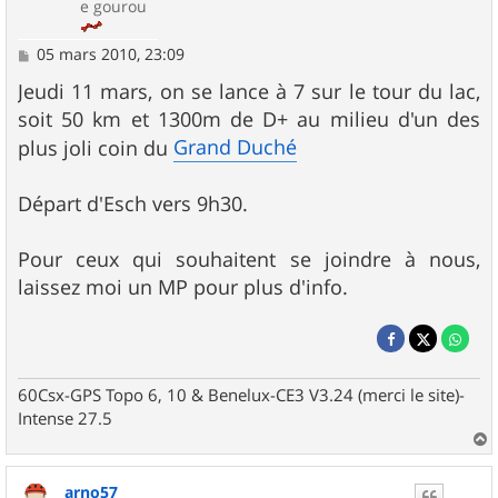
e gourou
M
05 mars 2010, 23:09
e
s
Jeudi 11 mars, on se lance à 7 sur le tour du lac,
s
soit 50 km et 1300m de D+ au milieu d'un des
a
g
Grand Duché
plus joli coin du
e
Départ d'Esch vers 9h30.
Pour ceux qui souhaitent se joindre à nous,
laissez moi un MP pour plus d'info.
60Csx-GPS Topo 6, 10 & Benelux-CE3 V3.24 (merci le site)-
Intense 27.5
a
u
arno57
t