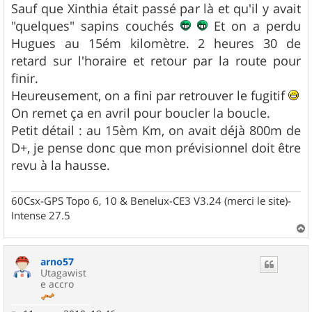
g
Sauf que Xinthia était passé par là et qu'il y avait
e
"quelques" sapins couchés
Et on a perdu
Hugues au 15ém kilomètre. 2 heures 30 de
retard sur l'horaire et retour par la route pour
finir.
Heureusement, on a fini par retrouver le fugitif
On remet ça en avril pour boucler la boucle.
Petit détail : au 15èm Km, on avait déjà 800m de
D+, je pense donc que mon prévisionnel doit être
revu à la hausse.
60Csx-GPS Topo 6, 10 & Benelux-CE3 V3.24 (merci le site)-
Intense 27.5
a
u
arno57
t
Utagawist
e accro