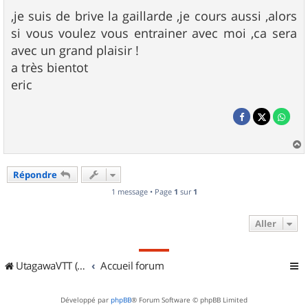
,je suis de brive la gaillarde ,je cours aussi ,alors
si vous voulez vous entrainer avec moi ,ca sera
avec un grand plaisir !
a très bientot
eric
a
u
Répondre
t
1 message • Page
1
sur
1
Aller
UtagawaVTT (Randos VTT et VTTAE avec traces GPS)
Accueil forum
Développé par
phpBB
® Forum Software © phpBB Limited