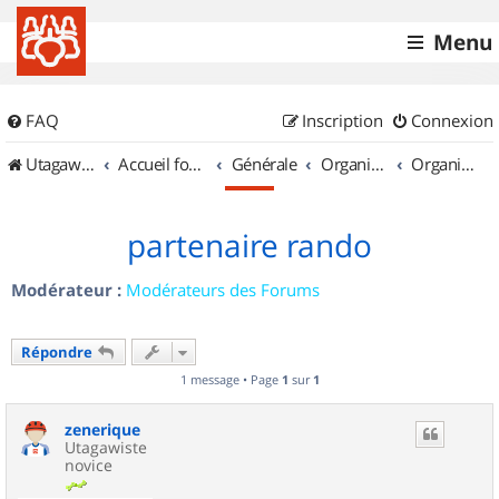
Menu
FAQ
Inscription
Connexion
UtagawaVTT (Randos VTT et VTTAE avec traces GPS)
Accueil forum
Générale
Organisation de sorties & Recherche de partenaires
Organisation de sorties en région Limousin
partenaire rando
Modérateur :
Modérateurs des Forums
Répondre
1 message • Page
1
sur
1
zenerique
Utagawiste
novice