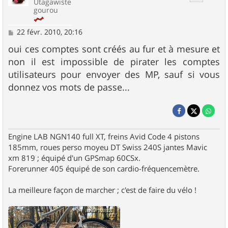
Utagawiste
gourou
M
22 févr. 2010, 20:16
e
s
oui ces comptes sont créés au fur et à mesure et
s
non il est impossible de pirater les comptes
a
g
utilisateurs pour envoyer des MP, sauf si vous
e
donnez vos mots de passe...
Engine LAB NGN140 full XT, freins Avid Code 4 pistons
185mm, roues perso moyeu DT Swiss 240S jantes Mavic
xm 819 ; équipé d'un GPSmap 60CSx.
Forerunner 405 équipé de son cardio-fréquencemètre.
La meilleure façon de marcher ; c'est de faire du vélo !