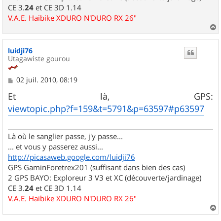
CE 3.
24
et CE 3D 1.14
V.A.E. Haibike XDURO N'DURO RX 26"
a
u
luidji76
t
Utagawiste gourou
M
02 juil. 2010, 08:19
e
s
Et là, GPS:
s
viewtopic.php?f=159&t=5791&p=63597#p63597
a
g
e
Là où le sanglier passe, j'y passe...
... et vous y passerez aussi...
http://picasaweb.google.com/luidji76
GPS GaminForetrex201 (suffisant dans bien des cas)
2 GPS BAYO: Exploreur 3 V3 et XC (découverte/jardinage)
CE 3.
24
et CE 3D 1.14
V.A.E. Haibike XDURO N'DURO RX 26"
a