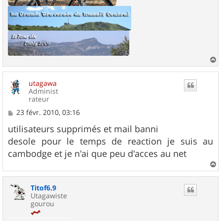
a
u
utagawa
t
Administ
rateur
M
23 févr. 2010, 03:16
e
s
utilisateurs supprimés et mail banni
s
desole pour le temps de reaction je suis au
a
g
cambodge et je n'ai que peu d'acces au net
e
a
u
Titof6.9
t
Utagawiste
gourou