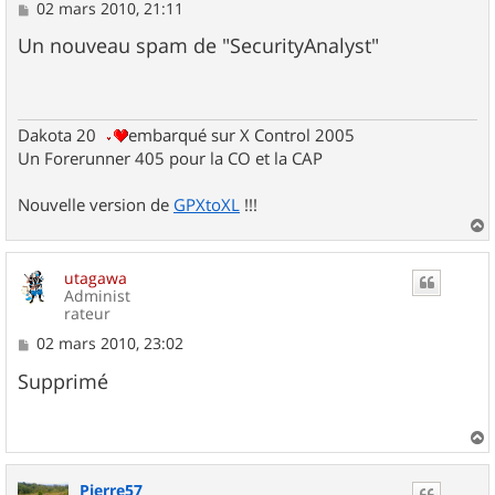
M
02 mars 2010, 21:11
e
s
Un nouveau spam de "SecurityAnalyst"
s
a
g
e
Dakota 20
embarqué sur X Control 2005
Un Forerunner 405 pour la CO et la CAP
Nouvelle version de
GPXtoXL
!!!
a
u
utagawa
t
Administ
rateur
M
02 mars 2010, 23:02
e
s
Supprimé
s
a
g
e
a
u
Pierre57
t