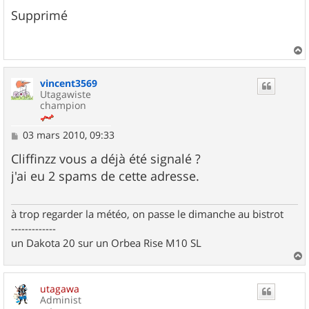
e
s
Supprimé
s
a
g
e
a
u
vincent3569
t
Utagawiste
champion
M
03 mars 2010, 09:33
e
s
Cliffinzz vous a déjà été signalé ?
s
j'ai eu 2 spams de cette adresse.
a
g
e
à trop regarder la météo, on passe le dimanche au bistrot
-------------
un Dakota 20 sur un Orbea Rise M10 SL
a
u
utagawa
t
Administ