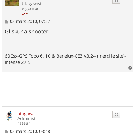
Utagawist
e gourou
M
03 mars 2010, 07:57
e
s
Gliskur a shooter
s
a
g
e
60Csx-GPS Topo 6, 10 & Benelux-CE3 V3.24 (merci le site)-
Intense 27.5
a
u
t
utagawa
Administ
rateur
M
03 mars 2010, 08:48