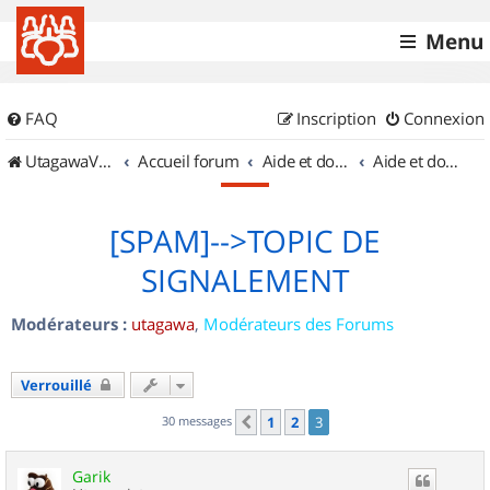
Menu
FAQ
Inscription
Connexion
UtagawaVTT (Randos VTT et VTTAE avec traces GPS)
Accueil forum
Aide et documentation
Aide et documentation
[SPAM]-->TOPIC DE
SIGNALEMENT
Modérateurs :
utagawa
,
Modérateurs des Forums
Verrouillé
30 messages
1
2
3
Précédent
Garik