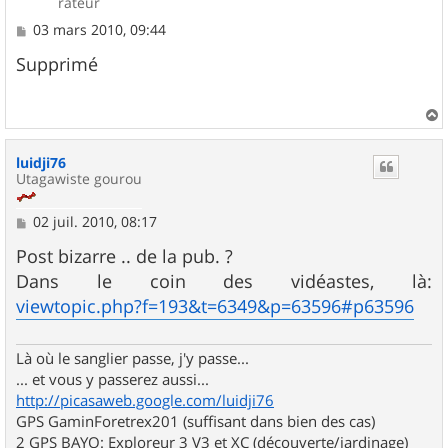
rateur
M
03 mars 2010, 09:44
e
s
Supprimé
s
a
g
e
a
u
luidji76
t
Utagawiste gourou
M
02 juil. 2010, 08:17
e
s
Post bizarre .. de la pub. ?
s
Dans le coin des vidéastes, là:
a
g
viewtopic.php?f=193&t=6349&p=63596#p63596
e
Là où le sanglier passe, j'y passe...
... et vous y passerez aussi...
http://picasaweb.google.com/luidji76
GPS GaminForetrex201 (suffisant dans bien des cas)
2 GPS BAYO: Exploreur 3 V3 et XC (découverte/jardinage)