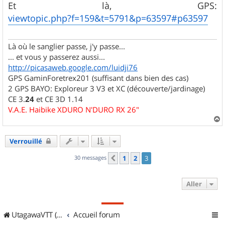
s
Et là, GPS:
s
viewtopic.php?f=159&t=5791&p=63597#p63597
a
g
e
Là où le sanglier passe, j'y passe...
... et vous y passerez aussi...
http://picasaweb.google.com/luidji76
GPS GaminForetrex201 (suffisant dans bien des cas)
2 GPS BAYO: Exploreur 3 V3 et XC (découverte/jardinage)
CE 3.
24
et CE 3D 1.14
V.A.E. Haibike XDURO N'DURO RX 26"
a
u
Verrouillé
t
30 messages
1
2
3
Précédent
Aller
UtagawaVTT (Randos VTT et VTTAE avec traces GPS)
Accueil forum