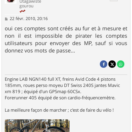
Utagawiste
gourou
M
22 févr. 2010, 20:16
e
s
oui ces comptes sont créés au fur et à mesure et
s
non il est impossible de pirater les comptes
a
g
utilisateurs pour envoyer des MP, sauf si vous
e
donnez vos mots de passe...
Engine LAB NGN140 full XT, freins Avid Code 4 pistons
185mm, roues perso moyeu DT Swiss 240S jantes Mavic
xm 819 ; équipé d'un GPSmap 60CSx.
Forerunner 405 équipé de son cardio-fréquencemètre.
La meilleure façon de marcher ; c'est de faire du vélo !