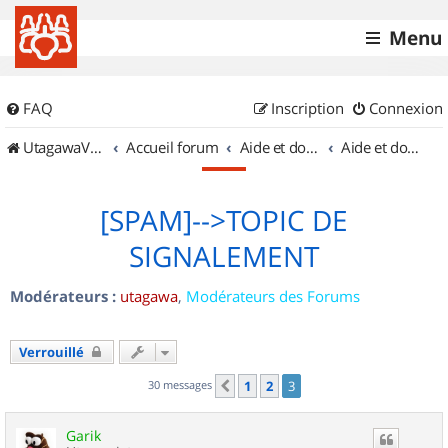
Menu
FAQ
Inscription
Connexion
UtagawaVTT (Randos VTT et VTTAE avec traces GPS)
Accueil forum
Aide et documentation
Aide et documentation
[SPAM]-->TOPIC DE
SIGNALEMENT
Modérateurs :
utagawa
,
Modérateurs des Forums
Verrouillé
30 messages
1
2
3
Précédent
Garik