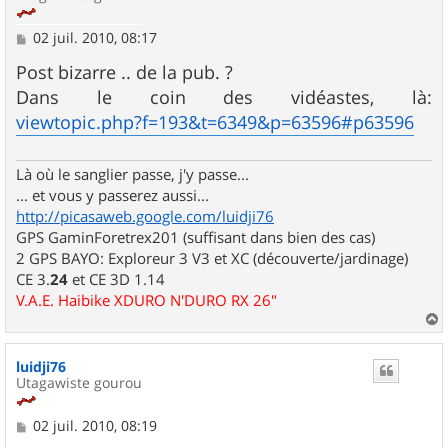
M
02 juil. 2010, 08:17
e
s
Post bizarre .. de la pub. ?
s
Dans le coin des vidéastes, là:
a
g
viewtopic.php?f=193&t=6349&p=63596#p63596
e
Là où le sanglier passe, j'y passe...
... et vous y passerez aussi...
http://picasaweb.google.com/luidji76
GPS GaminForetrex201 (suffisant dans bien des cas)
2 GPS BAYO: Exploreur 3 V3 et XC (découverte/jardinage)
CE 3.
24
et CE 3D 1.14
V.A.E. Haibike XDURO N'DURO RX 26"
a
u
luidji76
t
Utagawiste gourou
M
02 juil. 2010, 08:19
e