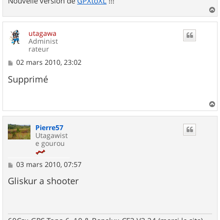
Nouvelle version de
GPXtoXL
!!!
a
u
utagawa
t
Administ
rateur
M
02 mars 2010, 23:02
e
s
Supprimé
s
a
g
e
a
u
Pierre57
t
Utagawist
e gourou
M
03 mars 2010, 07:57
e
s
Gliskur a shooter
s
a
g
e