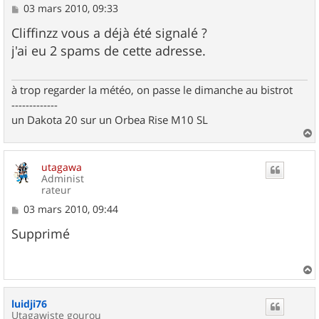
M
03 mars 2010, 09:33
e
s
Cliffinzz vous a déjà été signalé ?
s
j'ai eu 2 spams de cette adresse.
a
g
e
à trop regarder la météo, on passe le dimanche au bistrot
-------------
un Dakota 20 sur un Orbea Rise M10 SL
a
u
utagawa
t
Administ
rateur
M
03 mars 2010, 09:44
e
s
Supprimé
s
a
g
e
a
u
luidji76
t
Utagawiste gourou