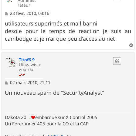
Administ
rateur
M
23 févr. 2010, 03:16
e
s
utilisateurs supprimés et mail banni
s
desole pour le temps de reaction je suis au
a
g
cambodge et je n'ai que peu d'acces au net
e
a
u
Titof6.9
t
Utagawiste
gourou
M
02 mars 2010, 21:11
e
s
Un nouveau spam de "SecurityAnalyst"
s
a
g
e
Dakota 20
embarqué sur X Control 2005
Un Forerunner 405 pour la CO et la CAP