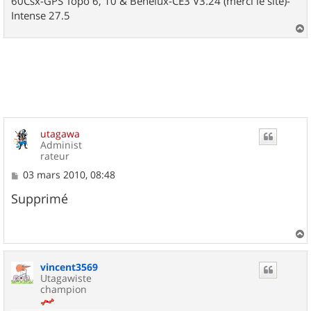
60Csx-GPS Topo 6, 10 & Benelux-CE3 V3.24 (merci le site)-
Intense 27.5
a
u
t
utagawa
Administ
rateur
M
03 mars 2010, 08:48
e
s
Supprimé
s
a
g
e
a
u
vincent3569
t
Utagawiste
champion