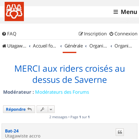
Menu
FAQ
Inscription
Connexion
UtagawaVTT (Randos VTT et VTTAE avec traces GPS)
Accueil forum
Générale
Organisation de sorties & Recherche de partenaires
Organisation de sorties en région Alsace
MERCI aux riders croisés au
dessus de Saverne
Modérateur :
Modérateurs des Forums
Répondre
2 messages • Page
1
sur
1
Bat-24
Utagawiste accro