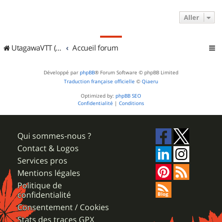
Aller
UtagawaVTT (Randos VTT et VTTAE avec traces GPS)
Accueil forum
Développé par
phpBB
® Forum Software © phpBB Limited
Traduction française officielle
©
Qiaeru
Optimized by:
phpBB SEO
Confidentialité
|
Conditions
Qui sommes-nous ?
Contact & Logos
Services pros
Mentions légales
Politique de
confidentialité
Consentement / Cookies
Stats des traces GPX