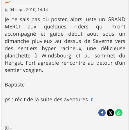
M
04 sept. 2010, 14:14
e
s
Je ne sais pas où poster, alors juste un GRAND
s
MERCI aux quelques riders qui m'ont
a
g
accompagné et guidé début aout sous un
e
dimanche pluvieux au dessus de Saverne vers
des sentiers hyper racineux, une délicieuse
planchette à Windsbourg et au sommet du
Hengst. Fort agréable rencontre au détour d'un
sentier vosgien.
Baptiste
ici
ps : récit de la suite des aventures
[i]...