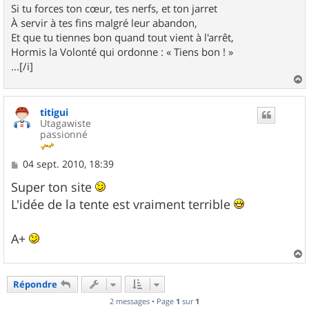
Si tu forces ton cœur, tes nerfs, et ton jarret
À servir à tes fins malgré leur abandon,
Et que tu tiennes bon quand tout vient à l'arrêt,
Hormis la Volonté qui ordonne : « Tiens bon ! »
...[/i]
a
u
titigui
t
Utagawiste
passionné
M
04 sept. 2010, 18:39
e
s
Super ton site
s
L'idée de la tente est vraiment terrible
a
g
e
A+
a
u
Répondre
t
2 messages • Page
1
sur
1