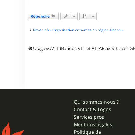
o
n
t
a
Répondre
c
t
e
Revenir à « Organisation de sorties en région Alsace »
r
t
i
UtagawaVTT (Randos VTT et VTTAE avec traces GP
t
i
g
u
i
Qui sommes-nous ?
Contact & Logos
Services pros
Mentions légales
Politique de