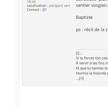
18:44
e
sentier vosgien
Localisation :
perigord vert
C
Contact :
o
Baptiste
n
t
a
c
ps : récit de la
t
e
r
B
a
t
[i]...
-
Si tu forces ton cœu
2
À servir à tes fins
4
Et que tu tiennes bo
Hormis la Volonté q
...[/i]