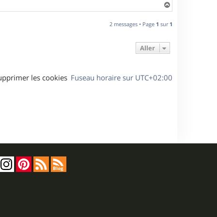
H
a
u
2 messages • Page
1
sur
1
t
Aller
upprimer les cookies
Fuseau horaire sur
UTC+02:00