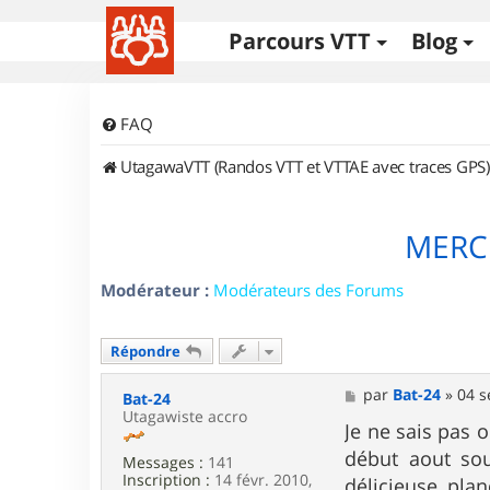
Parcours VTT
Blog
FAQ
UtagawaVTT (Randos VTT et VTTAE avec traces GPS)
MERCI
Modérateur :
Modérateurs des Forums
Répondre
M
par
Bat-24
»
04 s
Bat-24
e
Utagawiste accro
s
Je ne sais pas 
s
début aout sou
Messages :
141
a
Inscription :
14 févr. 2010,
g
délicieuse pla