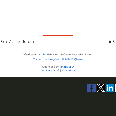
S)
Accueil forum
S
Développé par
phpBB
® Forum Software © phpBB Limited
Traduction française officielle
©
Qiaeru
Optimized by:
phpBB SEO
Confidentialité
|
Conditions