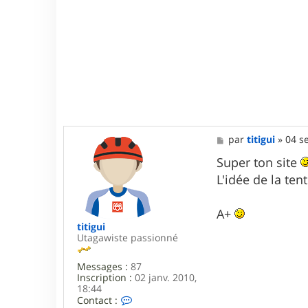
M
par
titigui
»
04 s
e
s
Super ton site
s
L'idée de la ten
a
g
e
A+
titigui
Utagawiste passionné
Messages :
87
Inscription :
02 janv. 2010,
18:44
C
Contact :