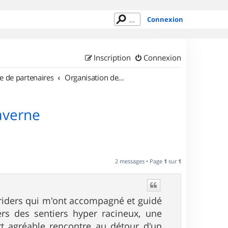
Connexion
Inscription
Connexion
e de partenaires
Organisation de sorties en région Alsace
averne
2 messages • Page
1
sur
1
 riders qui m'ont accompagné et guidé
s des sentiers hyper racineux, une
t agréable rencontre au détour d'un