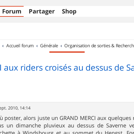
Forum
Partager
Shop
Accueil forum
Générale
Organisation de sorties & Recherch
 aux riders croisés au dessus de S
ept. 2010, 14:14
où poster, alors juste un GRAND MERCI aux quelques
s un dimanche pluvieux au dessus de Saverne ver
nchette à Windsbourg et au sommet du Hengst. For