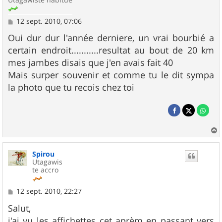
M
12 sept. 2010, 07:06
e
s
Oui dur dur l'année derniere, un vrai bourbié a
s
certain endroit...........resultat au bout de 20 km
a
g
mes jambes disais que j'en avais fait 40
e
Mais surper souvenir et comme tu le dit sympa
la photo que tu recois chez toi
a
u
Spirou
t
Utagawis
te accro
M
12 sept. 2010, 22:27
e
s
Salut,
s
j'ai vu les affichettes cet aprèm en passant vers