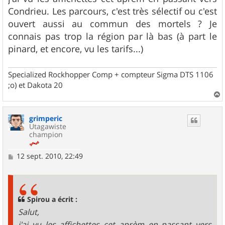
a
g
Condrieu. Les parcours, c'est très sélectif ou c'est
e
ouvert aussi au commun des mortels ? Je
connais pas trop la région par là bas (à part le
pinard, et encore, vu les tarifs...)
Specialized Rockhopper Comp + compteur Sigma DTS 1106
;o) et Dakota 20
a
u
grimperic
t
Utagawiste
champion
M
12 sept. 2010, 22:49
e
s
s
a
g
Spirou a écrit :
e
Salut,
j'ai vu les affichettes cet aprèm en passant vers