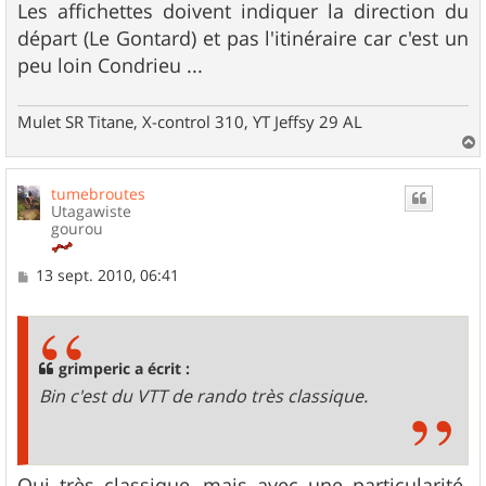
Les affichettes doivent indiquer la direction du
départ (Le Gontard) et pas l'itinéraire car c'est un
peu loin Condrieu ...
Mulet SR Titane, X-control 310, YT Jeffsy 29 AL
a
u
tumebroutes
t
Utagawiste
gourou
M
13 sept. 2010, 06:41
e
s
s
a
g
grimperic a écrit :
e
Bin c'est du VTT de rando très classique.
Oui très classique, mais avec une particularité.