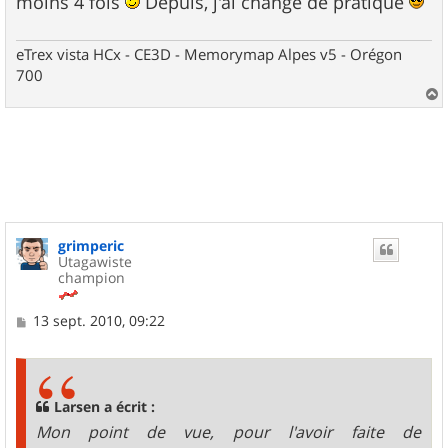
moins 4 fois
Depuis, j'ai changé de pratique
eTrex vista HCx - CE3D - Memorymap Alpes v5 - Orégon
700
a
u
t
grimperic
Utagawiste
champion
M
13 sept. 2010, 09:22
e
s
s
a
g
Larsen a écrit :
e
Mon point de vue, pour l'avoir faite de