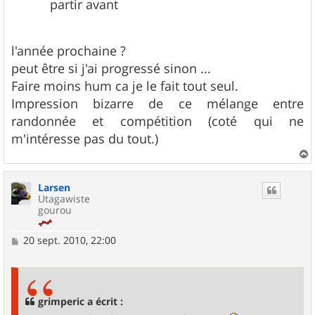
partir avant
l'année prochaine ?
peut être si j'ai progressé sinon ...
Faire moins hum ca je le fait tout seul.
Impression bizarre de ce mélange entre
randonnée et compétition (coté qui ne
m'intéresse pas du tout.)
a
u
Larsen
t
Utagawiste
gourou
M
20 sept. 2010, 22:00
e
s
s
a
g
grimperic a écrit :
e