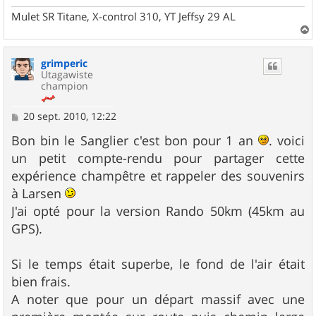
Mulet SR Titane, X-control 310, YT Jeffsy 29 AL
a
u
grimperic
t
Utagawiste
champion
M
20 sept. 2010, 12:22
e
s
Bon bin le Sanglier c'est bon pour 1 an
. voici
s
un petit compte-rendu pour partager cette
a
g
expérience champêtre et rappeler des souvenirs
e
à Larsen
J'ai opté pour la version Rando 50km (45km au
GPS).
Si le temps était superbe, le fond de l'air était
bien frais.
A noter que pour un départ massif avec une