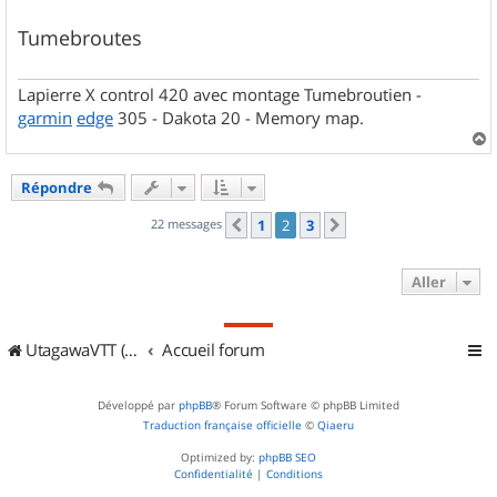
Tumebroutes
Lapierre X control 420 avec montage Tumebroutien -
garmin
edge
305 - Dakota 20 - Memory map.
a
u
Répondre
t
22 messages
1
2
3
Précédent
Suivant
Aller
UtagawaVTT (Randos VTT et VTTAE avec traces GPS)
Accueil forum
Développé par
phpBB
® Forum Software © phpBB Limited
Traduction française officielle
©
Qiaeru
Optimized by:
phpBB SEO
Confidentialité
|
Conditions