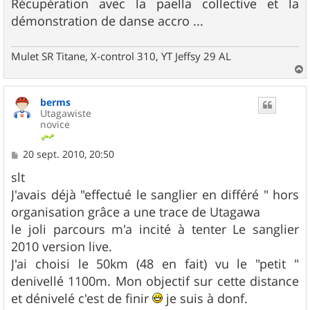
Récupération avec la paella collective et la
démonstration de danse accro ...
Mulet SR Titane, X-control 310, YT Jeffsy 29 AL
a
u
berms
t
Utagawiste
novice
M
20 sept. 2010, 20:50
e
s
slt
s
J'avais déjà "effectué le sanglier en différé " hors
a
g
organisation grâce a une trace de Utagawa
e
le joli parcours m'a incité à tenter Le sanglier
2010 version live.
J'ai choisi le 50km (48 en fait) vu le "petit "
denivellé 1100m. Mon objectif sur cette distance
et dénivelé c'est de finir
je suis à donf.