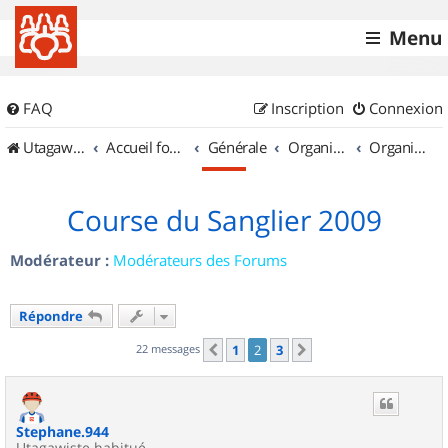
Menu
FAQ
Inscription
Connexion
UtagawaVTT (Randos VTT et VTTAE avec traces GPS)
Accueil forum
Générale
Organisation de sorties & Recherche de partenaires
Organisation de sorties en région Rhône Alpes
Course du Sanglier 2009
Modérateur :
Modérateurs des Forums
Répondre
22 messages
1
2
3
Précédent
Suivant
Stephane.944
Utagawiste habitué