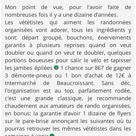
e
s
Mon point de vue, pour l'avoir faite de
s
nombreuses fois il y a une dizaine d'années.
a
g
Les vététistes qui aiment les randonnées
e
organisées vont adorer, tous les ingrédients y
sont: départ groupé, bouchons, énervements
garantis à plusieurs reprises quand on veut
doubler ou quand on veut te doubler, quelques
portions boueuses pour salir le vélo et tapisser
les jambes épilées
1 chance sur 867 de gagner
3 démonte-pneus ou 1 bon d'achat de 12€ à
Intermarché de Beaucroissant. Sans déc,
l'organisation est au top, parfaitement rodée,
c'est une grande classique, je recommande
chaudement aux amateurs de rando organisées,
en bonus: la garantie d'avoir 1 dizaine de flyers
sur le pare-brise annonçant les suivantes où tu
pourras retrouver les mêmes vététistes dans les