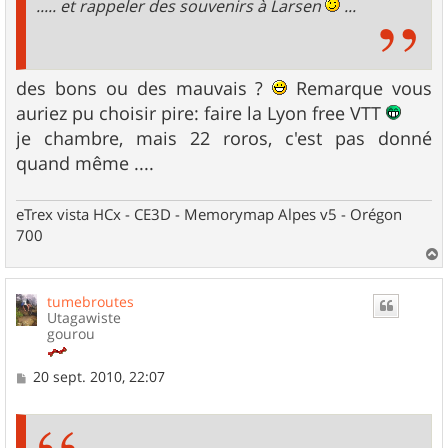
..... et rappeler des souvenirs à Larsen
...
des bons ou des mauvais ?
Remarque vous
auriez pu choisir pire: faire la Lyon free VTT
je chambre, mais 22 roros, c'est pas donné
quand même ....
eTrex vista HCx - CE3D - Memorymap Alpes v5 - Orégon
700
a
u
tumebroutes
t
Utagawiste
gourou
M
20 sept. 2010, 22:07
e
s
s
a