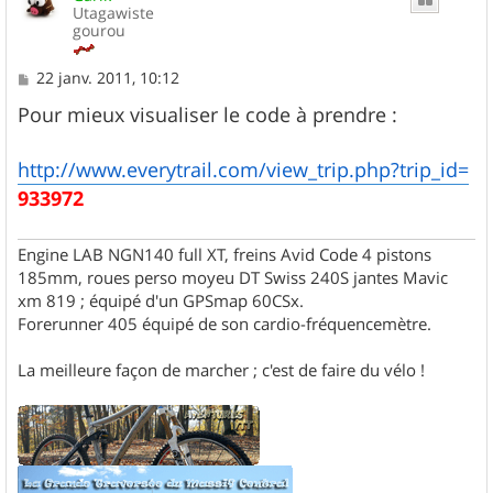
Utagawiste
gourou
M
22 janv. 2011, 10:12
e
s
Pour mieux visualiser le code à prendre :
s
a
g
http://www.everytrail.com/view_trip.php?trip_id=
e
933972
Engine LAB NGN140 full XT, freins Avid Code 4 pistons
185mm, roues perso moyeu DT Swiss 240S jantes Mavic
xm 819 ; équipé d'un GPSmap 60CSx.
Forerunner 405 équipé de son cardio-fréquencemètre.
La meilleure façon de marcher ; c'est de faire du vélo !