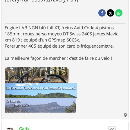
Engine LAB NGN140 full XT, freins Avid Code 4 pistons
185mm, roues perso moyeu DT Swiss 240S jantes Mavic
xm 819 ; équipé d'un GPSmap 60CSx.
Forerunner 405 équipé de son cardio-fréquencemètre.
La meilleure façon de marcher ; c'est de faire du vélo !
a
u
Garik
t