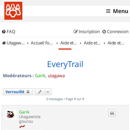
Menu
FAQ
Inscription
Connexion
UtagawaVTT (Randos VTT et VTTAE avec traces GPS)
Accueil forum
Aide et documentation
Aide et documentation
Aide et documentation des balises
EveryTrail
Modérateurs :
Garik
,
utagawa
Verrouillé
3 messages • Page
1
sur
1
Garik
Utagawiste
gourou