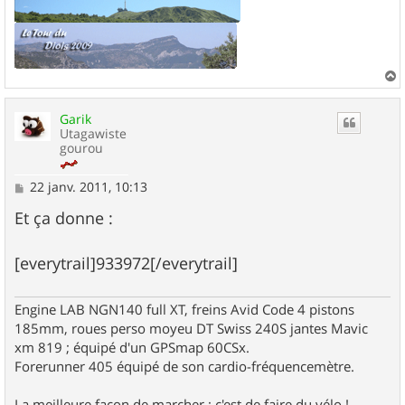
a
u
Garik
t
Utagawiste
gourou
M
22 janv. 2011, 10:13
e
s
Et ça donne :
s
a
g
[everytrail]933972[/everytrail]
e
Engine LAB NGN140 full XT, freins Avid Code 4 pistons
185mm, roues perso moyeu DT Swiss 240S jantes Mavic
xm 819 ; équipé d'un GPSmap 60CSx.
Forerunner 405 équipé de son cardio-fréquencemètre.
La meilleure façon de marcher ; c'est de faire du vélo !