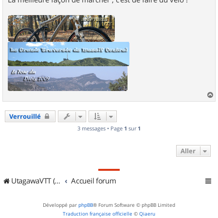
a
u
Verrouillé
t
3 messages • Page
1
sur
1
Aller
UtagawaVTT (Randos VTT et VTTAE avec traces GPS)
Accueil forum
Développé par
phpBB
® Forum Software © phpBB Limited
Traduction française officielle
©
Qiaeru