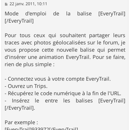
M
22 janv. 2011, 10:11
e
s
Mode d'emploi de la balise [EveryTrail]
s
[/EveryTrail]
a
g
e
Pour tous ceux qui souhaitent partager leurs
traces avec photos géolocalisées sur le forum, je
vous propose cette nouvelle balise qui permet
d'insérer une animation EveryTrail. Pour se faire,
rien de plus simple :
- Connectez vous à votre compte EveryTrail.
- Ouvrez un Trips.
- Récupérez le code numérique à la fin de l'URL.
- Insérez le entre les balises [EveryTrail]
[/EveryTrail].
Par exemple :
[EveryTrail]933972[/EveryTrail]