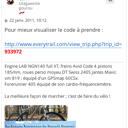
Utagawiste
gourou
M
22 janv. 2011, 10:12
e
s
Pour mieux visualiser le code à prendre :
s
a
g
http://www.everytrail.com/view_trip.php?trip_id=
e
933972
Engine LAB NGN140 full XT, freins Avid Code 4 pistons
185mm, roues perso moyeu DT Swiss 240S jantes Mavic
xm 819 ; équipé d'un GPSmap 60CSx.
Forerunner 405 équipé de son cardio-fréquencemètre.
La meilleure façon de marcher ; c'est de faire du vélo !