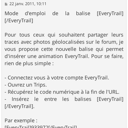
M
22 janv. 2011, 10:11
e
s
Mode d'emploi de la balise [EveryTrail]
s
[/EveryTrail]
a
g
e
Pour tous ceux qui souhaitent partager leurs
traces avec photos géolocalisées sur le forum, je
vous propose cette nouvelle balise qui permet
d'insérer une animation EveryTrail. Pour se faire,
rien de plus simple :
- Connectez vous à votre compte EveryTrail.
- Ouvrez un Trips.
- Récupérez le code numérique à la fin de l'URL.
- Insérez le entre les balises [EveryTrail]
[/EveryTrail].
Par exemple :
[EveryTrail]933972[/EveryTrail]