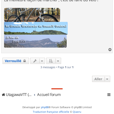
a
u
Verrouillé
t
3 messages • Page
1
sur
1
Aller
UtagawaVTT (Randos VTT et VTTAE avec traces GPS)
Accueil forum
Développé par
phpBB
® Forum Software © phpBB Limited
Traduction française officielle
©
Qiaeru