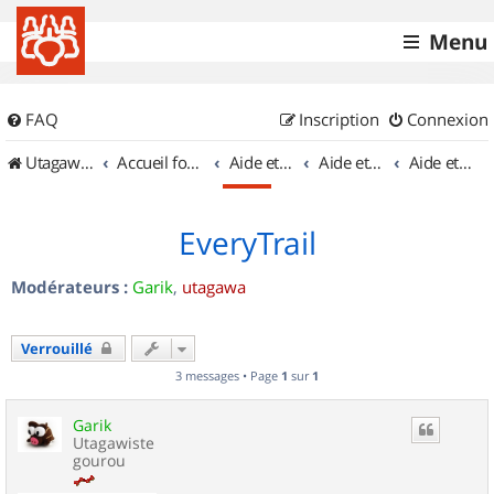
Menu
FAQ
Inscription
Connexion
UtagawaVTT (Randos VTT et VTTAE avec traces GPS)
Accueil forum
Aide et documentation
Aide et documentation
Aide et documentation des balises
EveryTrail
Modérateurs :
Garik
,
utagawa
Verrouillé
3 messages • Page
1
sur
1
Garik
Utagawiste
gourou