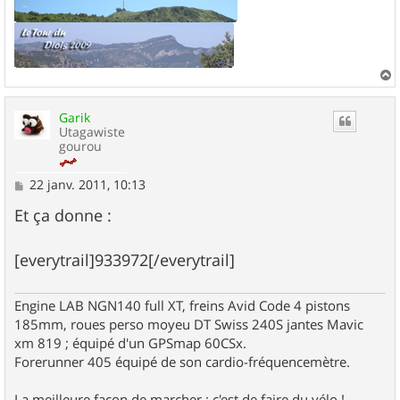
a
u
Garik
t
Utagawiste
gourou
M
22 janv. 2011, 10:13
e
s
Et ça donne :
s
a
g
[everytrail]933972[/everytrail]
e
Engine LAB NGN140 full XT, freins Avid Code 4 pistons
185mm, roues perso moyeu DT Swiss 240S jantes Mavic
xm 819 ; équipé d'un GPSmap 60CSx.
Forerunner 405 équipé de son cardio-fréquencemètre.
La meilleure façon de marcher ; c'est de faire du vélo !