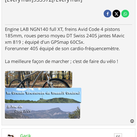
Engine LAB NGN140 full XT, freins Avid Code 4 pistons
185mm, roues perso moyeu DT Swiss 240S jantes Mavic
xm 819 ; équipé d'un GPSmap 60CSx.
Forerunner 405 équipé de son cardio-fréquencemètre.
La meilleure façon de marcher ; c'est de faire du vélo !
a
u
Garik
t