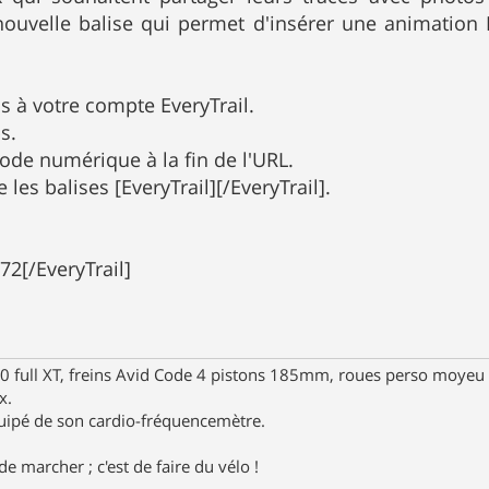
ouvelle balise qui permet d'insérer une animation Ev
s à votre compte EveryTrail.
s.
code numérique à la fin de l'URL.
e les balises [EveryTrail][/EveryTrail].
72[/EveryTrail]
full XT, freins Avid Code 4 pistons 185mm, roues perso moyeu 
x.
uipé de son cardio-fréquencemètre.
e marcher ; c'est de faire du vélo !