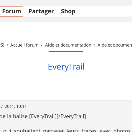
Forum
Partager
Shop
S)
Accueil forum
Aide et documentation
Aide et documen
EveryTrail
nv. 2011, 10:11
 la balise [EveryTrail][/EveryTrail]
 qui souhaitent partager leurs traces avec photos