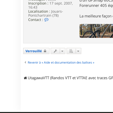
Inscription :
17 sept. 2007,
Forerunner 405 éq
16:43
Localisation :
Jouars-
Pontchartrain (78)
La meilleure façon d
C
Contact :
o
n
t
a
c
t
e
Verrouillé
r
G
a
Revenir à « Aide et documentation des balises »
r
i
k
UtagawaVTT (Randos VTT et VTTAE avec traces GP