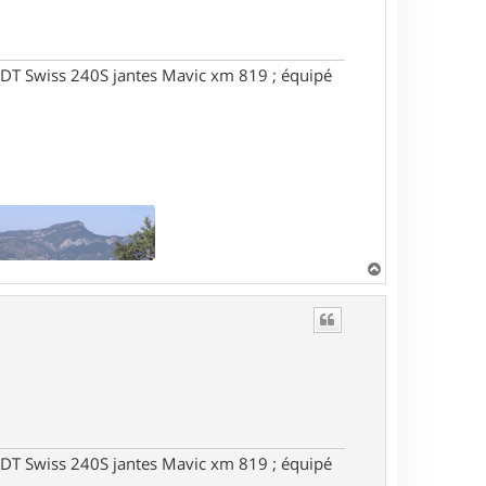
DT Swiss 240S jantes Mavic xm 819 ; équipé
H
a
u
t
DT Swiss 240S jantes Mavic xm 819 ; équipé