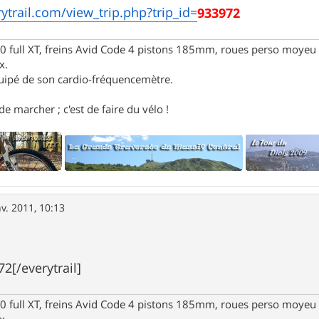
ytrail.com/view_trip.php?trip_id=
933972
full XT, freins Avid Code 4 pistons 185mm, roues perso moyeu 
x.
uipé de son cardio-fréquencemètre.
e marcher ; c'est de faire du vélo !
nv. 2011, 10:13
72[/everytrail]
full XT, freins Avid Code 4 pistons 185mm, roues perso moyeu 
x.