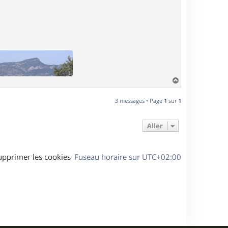
H
a
u
3 messages • Page
1
sur
1
t
Aller
upprimer les cookies
Fuseau horaire sur
UTC+02:00