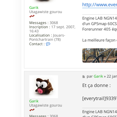
g
http://www.ever
Garik
e
Utagawiste gourou
Engine LAB NGN140 
Messages :
3068
d'un GPSmap 60CS
Inscription :
17 sept. 2007,
Forerunner 405 éq
16:43
Localisation :
Jouars-
Pontchartrain (78)
La meilleure façon d
C
Contact :
o
n
t
a
c
t
e
M
par
Garik
»
22 ja
r
e
G
s
Et ça donne :
a
s
r
a
i
g
[everytrail]9339
k
Garik
e
Utagawiste gourou
Engine LAB NGN140 
Messages :
3068
d'un GPSmap 60CS