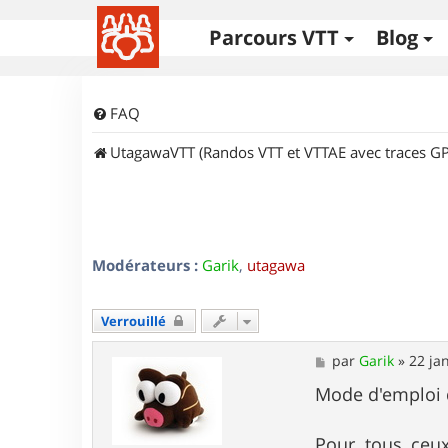
Parcours VTT
Blog
FAQ
UtagawaVTT (Randos VTT et VTTAE avec traces GP
Modérateurs :
Garik
,
utagawa
Verrouillé
M
par
Garik
»
22 ja
e
s
Mode d'emploi de
s
a
g
Pour tous ceux