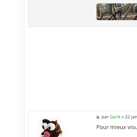
M
par
Garik
»
22 ja
e
s
Pour mieux visu
s
a