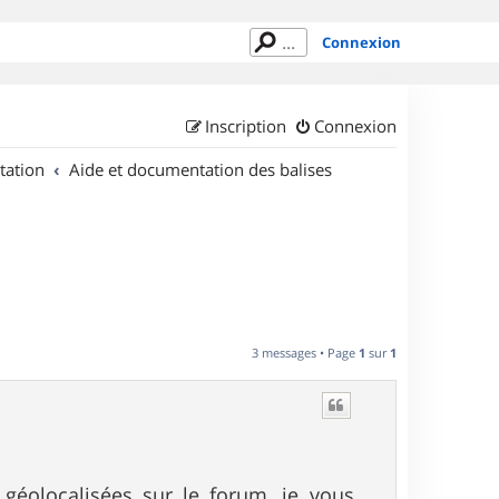
Connexion
Inscription
Connexion
tation
Aide et documentation des balises
3 messages • Page
1
sur
1
 géolocalisées sur le forum, je vous