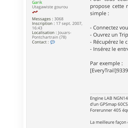
Garik
e
propose cette n
Utagawiste gourou
simple :
Messages :
3068
Inscription :
17 sept. 2007,
- Connectez vou
16:43
Localisation :
Jouars-
- Ouvrez un Trip
Pontchartrain (78)
- Récupérez le 
C
Contact :
o
- Insérez le entr
n
t
a
Par exemple :
c
t
[EveryTrail]9339
e
r
G
a
r
i
Engine LAB NGN140 
k
d'un GPSmap 60CS
Forerunner 405 éq
La meilleure façon d