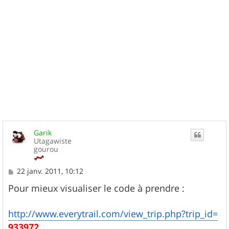
Garik
Utagawiste
gourou
M
22 janv. 2011, 10:12
e
s
Pour mieux visualiser le code à prendre :
s
a
g
http://www.everytrail.com/view_trip.php?trip_id=
e
933972