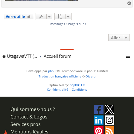
a
u
Verrouillé
t
3 messages • Page
1
sur
1
Aller
UtagawaVTT (Randos VTT et VTTAE avec traces GPS)
Accueil forum
Développé par
phpBB
® Forum Software © phpBB Limited
Traduction française officielle
©
Qiaeru
Optimized by:
phpBB SEO
Confidentialité
|
Conditions
Qui sommes-nous ?
Contact & Logos
Services pros
Mentions légales