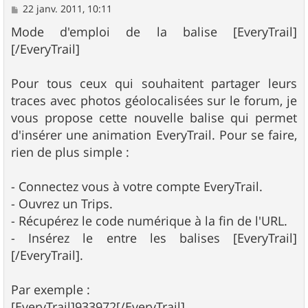
M
22 janv. 2011, 10:11
e
s
Mode d'emploi de la balise [EveryTrail]
s
[/EveryTrail]
a
g
e
Pour tous ceux qui souhaitent partager leurs
traces avec photos géolocalisées sur le forum, je
vous propose cette nouvelle balise qui permet
d'insérer une animation EveryTrail. Pour se faire,
rien de plus simple :
- Connectez vous à votre compte EveryTrail.
- Ouvrez un Trips.
- Récupérez le code numérique à la fin de l'URL.
- Insérez le entre les balises [EveryTrail]
[/EveryTrail].
Par exemple :
[EveryTrail]933972[/EveryTrail]