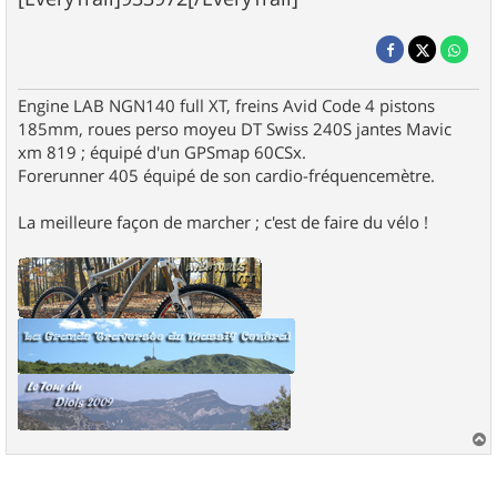
Engine LAB NGN140 full XT, freins Avid Code 4 pistons
185mm, roues perso moyeu DT Swiss 240S jantes Mavic
xm 819 ; équipé d'un GPSmap 60CSx.
Forerunner 405 équipé de son cardio-fréquencemètre.
La meilleure façon de marcher ; c'est de faire du vélo !
a
u
t