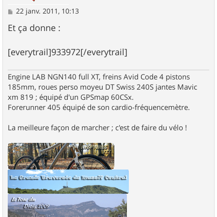
M
22 janv. 2011, 10:13
e
s
Et ça donne :
s
a
g
[everytrail]933972[/everytrail]
e
Engine LAB NGN140 full XT, freins Avid Code 4 pistons
185mm, roues perso moyeu DT Swiss 240S jantes Mavic
xm 819 ; équipé d'un GPSmap 60CSx.
Forerunner 405 équipé de son cardio-fréquencemètre.
La meilleure façon de marcher ; c'est de faire du vélo !