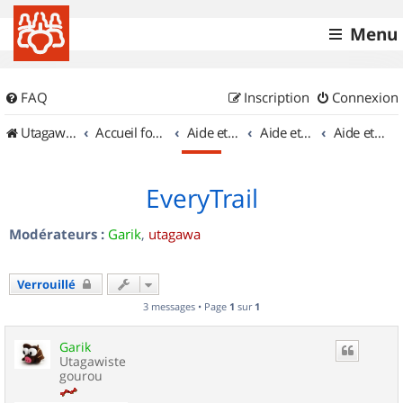
Menu
FAQ
Inscription
Connexion
UtagawaVTT (Randos VTT et VTTAE avec traces GPS)
Accueil forum
Aide et documentation
Aide et documentation
Aide et documentation des balises
EveryTrail
Modérateurs :
Garik
,
utagawa
Verrouillé
3 messages • Page
1
sur
1
Garik
Utagawiste
gourou