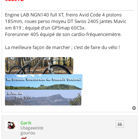
Engine LAB NGN140 full XT, freins Avid Code 4 pistons
185mm, roues perso moyeu DT Swiss 240S jantes Mavic
xm 819 ; équipé d'un GPSmap 60CSx.
Forerunner 405 équipé de son cardio-fréquencemètre.
La meilleure façon de marcher ; c'est de faire du vélo !
a
u
Garik
t
Utagawiste
gourou