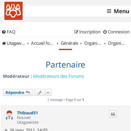
Menu
FAQ
Inscription
Connexion
UtagawaVTT (Randos VTT et VTTAE avec traces GPS)
Accueil forum
Générale
Organisation de sorties & Recherche de partenaires
Organisation de sorties en région Champagne Ardenne
Partenaire
Modérateur :
Modérateurs des Forums
Répondre
1 message • Page
1
sur
1
Thibaud51
Nouvel
Utagawiste
M
26 janv. 2011, 14:05