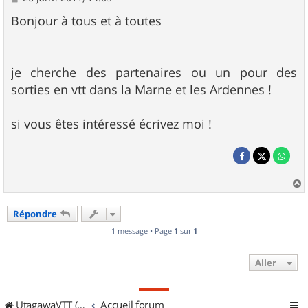
e
s
Bonjour à tous et à toutes
s
a
g
e
je cherche des partenaires ou un pour des
sorties en vtt dans la Marne et les Ardennes !
si vous êtes intéressé écrivez moi !
a
u
Répondre
t
1 message • Page
1
sur
1
Aller
UtagawaVTT (Randos VTT et VTTAE avec traces GPS)
Accueil forum