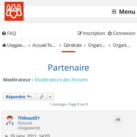
Menu
FAQ
Inscription
Connexion
UtagawaVTT (Randos VTT et VTTAE avec traces GPS)
Accueil forum
Générale
Organisation de sorties & Recherche de partenaires
Organisation de sorties en région Champagne Ardenne
Partenaire
Modérateur :
Modérateurs des Forums
Répondre
1 message • Page
1
sur
1
Thibaud51
Nouvel
Utagawiste
M
26 janv. 2011, 14:05