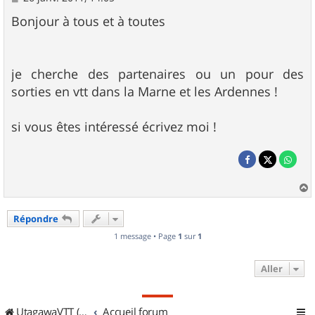
e
s
Bonjour à tous et à toutes
s
a
g
e
je cherche des partenaires ou un pour des
sorties en vtt dans la Marne et les Ardennes !
si vous êtes intéressé écrivez moi !
a
u
Répondre
t
1 message • Page
1
sur
1
Aller
UtagawaVTT (Randos VTT et VTTAE avec traces GPS)
Accueil forum