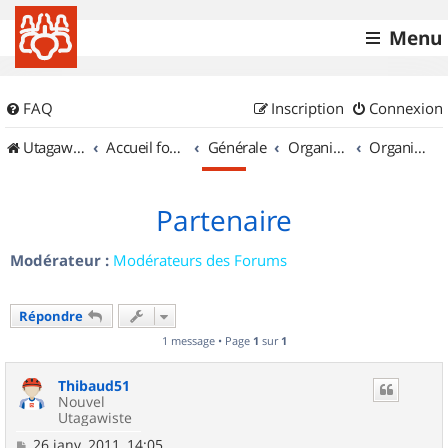
Menu
FAQ
Inscription
Connexion
UtagawaVTT (Randos VTT et VTTAE avec traces GPS)
Accueil forum
Générale
Organisation de sorties & Recherche de partenaires
Organisation de sorties en région Champagne Ardenne
Partenaire
Modérateur :
Modérateurs des Forums
Répondre
1 message • Page
1
sur
1
Thibaud51
Nouvel
Utagawiste
M
26 janv. 2011, 14:05