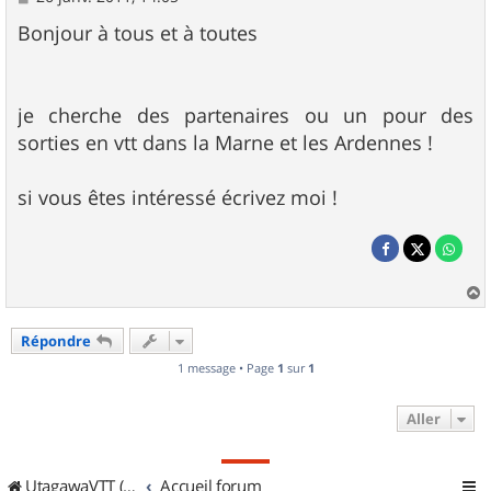
e
s
Bonjour à tous et à toutes
s
a
g
e
je cherche des partenaires ou un pour des
sorties en vtt dans la Marne et les Ardennes !
si vous êtes intéressé écrivez moi !
a
u
Répondre
t
1 message • Page
1
sur
1
Aller
UtagawaVTT (Randos VTT et VTTAE avec traces GPS)
Accueil forum