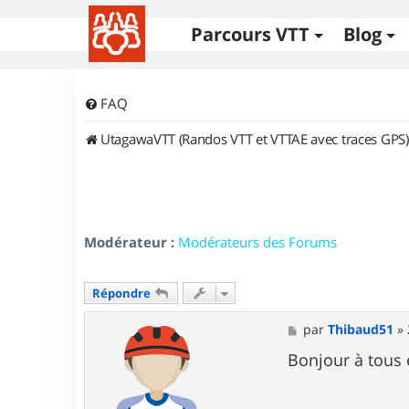
Parcours VTT
Blog
FAQ
UtagawaVTT (Randos VTT et VTTAE avec traces GPS)
Modérateur :
Modérateurs des Forums
Répondre
M
par
Thibaud51
»
e
s
Bonjour à tous 
s
a
g