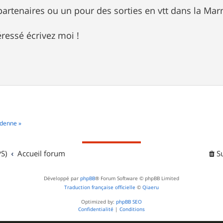
partenaires ou un pour des sorties en vtt dans la Mar
éressé écrivez moi !
rdenne »
S)
Accueil forum
S
Développé par
phpBB
® Forum Software © phpBB Limited
Traduction française officielle
©
Qiaeru
Optimized by:
phpBB SEO
Confidentialité
|
Conditions