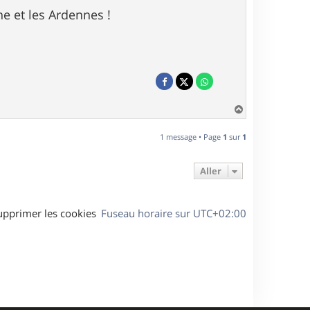
ne et les Ardennes !
H
a
u
1 message • Page
1
sur
1
t
Aller
upprimer les cookies
Fuseau horaire sur
UTC+02:00