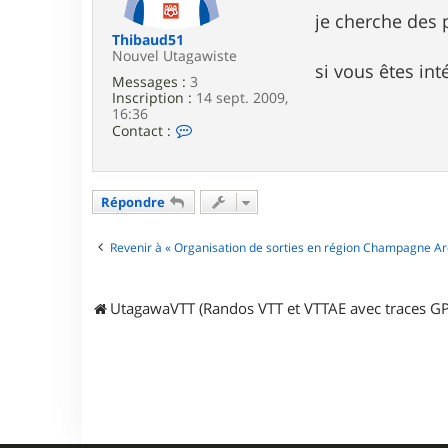
e
je cherche des 
Thibaud51
Nouvel Utagawiste
si vous êtes int
Messages :
3
Inscription :
14 sept. 2009,
16:36
C
Contact :
o
n
t
a
Répondre
c
t
e
Revenir à « Organisation de sorties en région Champagne A
r
T
h
i
UtagawaVTT (Randos VTT et VTTAE avec traces GP
b
a
u
d
5
1