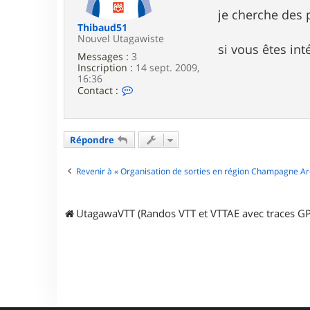
e
je cherche des 
Thibaud51
Nouvel Utagawiste
si vous êtes int
Messages :
3
Inscription :
14 sept. 2009,
16:36
C
Contact :
o
n
t
a
Répondre
c
t
e
Revenir à « Organisation de sorties en région Champagne A
r
T
h
i
UtagawaVTT (Randos VTT et VTTAE avec traces GP
b
a
u
d
5
1