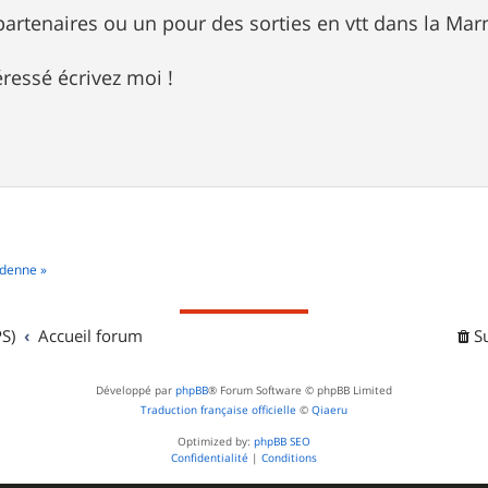
partenaires ou un pour des sorties en vtt dans la Mar
éressé écrivez moi !
rdenne »
S)
Accueil forum
S
Développé par
phpBB
® Forum Software © phpBB Limited
Traduction française officielle
©
Qiaeru
Optimized by:
phpBB SEO
Confidentialité
|
Conditions