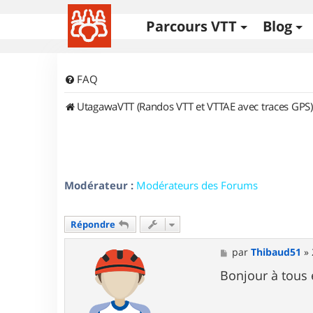
Parcours VTT
Blog
FAQ
UtagawaVTT (Randos VTT et VTTAE avec traces GPS)
Modérateur :
Modérateurs des Forums
Répondre
M
par
Thibaud51
»
e
s
Bonjour à tous 
s
a
g