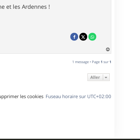
ne et les Ardennes !
H
a
u
1 message • Page
1
sur
1
t
Aller
upprimer les cookies
Fuseau horaire sur
UTC+02:00