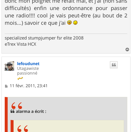
donc mon poignet me refait mal, et j'ai (non sans
difficultés) enfin une ordonnance pour passer
une radio!!!! cool je vais peut-être (au bout de 2
mois...) savoir ce que j'ai
specialized stumpjumper fsr elite 2008
eTrex Vista HCX
a
u
lefoudunet
t
Utagawiste
passionné
M
11 févr. 2011, 23:41
e
s
s
a
g
alarma a écrit :
e