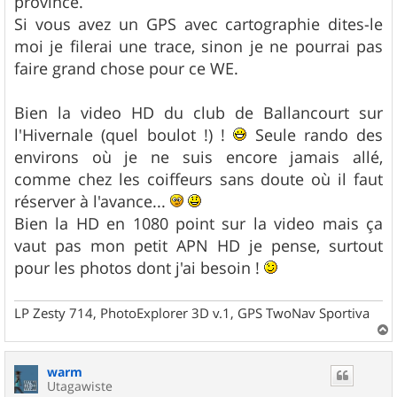
province.
Si vous avez un GPS avec cartographie dites-le
moi je filerai une trace, sinon je ne pourrai pas
faire grand chose pour ce WE.
Bien la video HD du club de Ballancourt sur
l'Hivernale (quel boulot !) !
Seule rando des
environs où je ne suis encore jamais allé,
comme chez les coiffeurs sans doute où il faut
réserver à l'avance...
Bien la HD en 1080 point sur la video mais ça
vaut pas mon petit APN HD je pense, surtout
pour les photos dont j'ai besoin !
LP Zesty 714, PhotoExplorer 3D v.1, GPS TwoNav Sportiva
a
u
warm
t
Utagawiste