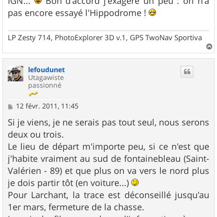
IGN...
Bon d'accord j'exagère un peu : on n'a
pas encore essayé l'Hippodrome !
LP Zesty 714, PhotoExplorer 3D v.1, GPS TwoNav Sportiva
a
u
lefoudunet
t
Utagawiste
passionné
M
12 févr. 2011, 11:45
e
s
Si je viens, je ne serais pas tout seul, nous serons
s
deux ou trois.
a
g
Le lieu de départ m'importe peu, si ce n'est que
e
j'habite vraiment au sud de fontainebleau (Saint-
Valérien - 89) et que plus on va vers le nord plus
je dois partir tôt (en voiture...)
Pour Larchant, la trace est déconseillé jusqu'au
1er mars, fermeture de la chasse.