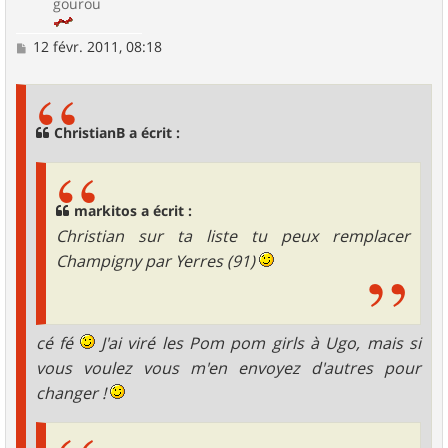
gourou
M
12 févr. 2011, 08:18
e
s
s
a
g
ChristianB a écrit :
e
markitos a écrit :
Christian sur ta liste tu peux remplacer
Champigny par Yerres (91)
cé fé
J'ai viré les Pom pom girls à Ugo, mais si
vous voulez vous m'en envoyez d'autres pour
changer !