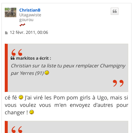
ChristianB
Utagawiste
gourou
M
12 févr. 2011, 00:06
e
s
s
a
g
markitos a écrit :
e
Christian sur ta liste tu peux remplacer Champigny
par Yerres (91)
cé fé
J'ai viré les Pom pom girls à Ugo, mais si
vous voulez vous m'en envoyez d'autres pour
changer !