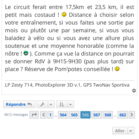
Le circuit ferait entre 17,5km et 23,5 km, il est
petit mais costaud !
Distance à choisir selon
votre entraînement, si vous faites une sortie par
mois ou plutôt une par semaine, si vous vous
baladez à vélo ou si vous avez une allure plus
soutenue et une moyenne honorable (comme la
nôtre !
). Comme ça vue la distance on pourrait
se donner RdV à 9H15-9H30 (pas plus tard) sur
place ? Réserve de Pom'potes conseillée !
LP Zesty 714, PhotoExplorer 3D v.1, GPS TwoNav Sportiva
a
u
Répondre
t
Page
566
sur
662
6612 messages
1
564
565
566
567
568
662
Précédent
S
…
…
Aller