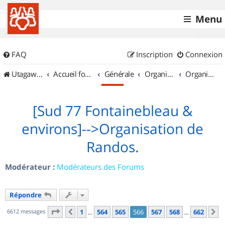
Menu
FAQ
Inscription
Connexion
UtagawaVTT (Randos VTT et VTTAE avec traces GPS)
Accueil forum
Générale
Organisation de sorties & Recherche de partenaires
Organisation de sorties en région Île de France
[Sud 77 Fontainebleau &
environs]-->Organisation de
Randos.
Modérateur :
Modérateurs des Forums
Répondre
Page
566
sur
662
6612 messages
1
564
565
566
567
568
662
Précédent
S
…
…