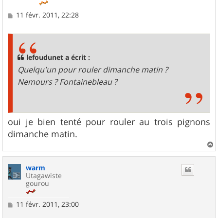
M
11 févr. 2011, 22:28
e
s
s
a
g
lefoudunet a écrit :
e
Quelqu'un pour rouler dimanche matin ?
Nemours ? Fontainebleau ?
oui je bien tenté pour rouler au trois pignons
dimanche matin.
a
u
warm
t
Utagawiste
gourou
M
11 févr. 2011, 23:00
e