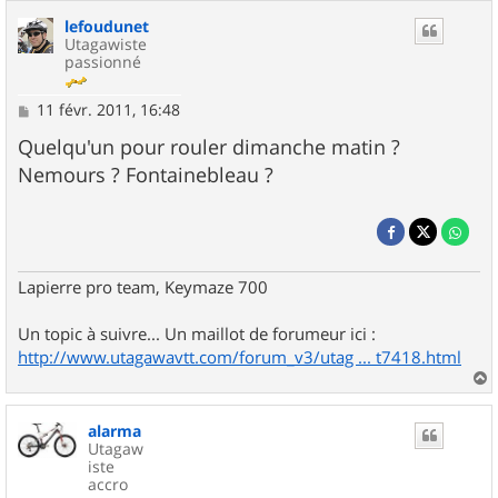
lefoudunet
Utagawiste
passionné
M
11 févr. 2011, 16:48
e
s
Quelqu'un pour rouler dimanche matin ?
s
Nemours ? Fontainebleau ?
a
g
e
Lapierre pro team, Keymaze 700
Un topic à suivre... Un maillot de forumeur ici :
http://www.utagawavtt.com/forum_v3/utag ... t7418.html
a
u
alarma
t
Utagaw
iste
accro