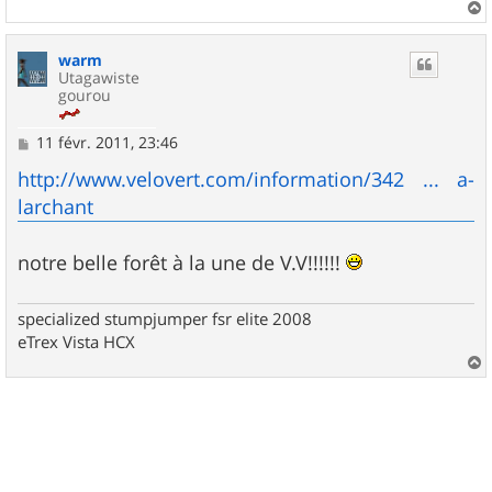
a
u
warm
t
Utagawiste
gourou
M
11 févr. 2011, 23:46
e
s
http://www.velovert.com/information/342 ... a-
s
larchant
a
g
e
notre belle forêt à la une de V.V!!!!!!
specialized stumpjumper fsr elite 2008
eTrex Vista HCX
a
u
t