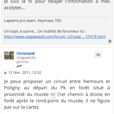
Je suis le fil pour relayer l'information à mes
acolytes...
Lapierre pro team, Keymaze 700
Un topic à suivre... Un maillot de forumeur ici :
http://www.utagawavtt.com/forum_v3/utag ... t7418.html
a
u
ChristianB
t
Utagawiste
gourou
M
12 févr. 2011, 12:52
e
s
Je peux proposer un circuit entre Nemours et
s
Poligny au départ du Pk en forêt situé à
a
g
ici
proximité du musée
(1er chemin à droite en
e
forêt après le rond-point du musée, il ne figure
pas sur la carte).