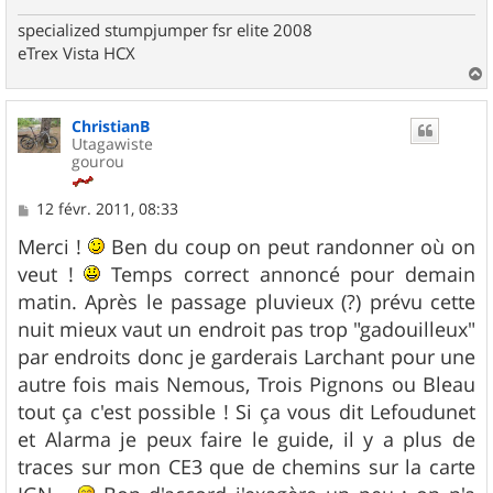
specialized stumpjumper fsr elite 2008
eTrex Vista HCX
a
u
ChristianB
t
Utagawiste
gourou
M
12 févr. 2011, 08:33
e
s
Merci !
Ben du coup on peut randonner où on
s
veut !
Temps correct annoncé pour demain
a
g
matin. Après le passage pluvieux (?) prévu cette
e
nuit mieux vaut un endroit pas trop "gadouilleux"
par endroits donc je garderais Larchant pour une
autre fois mais Nemous, Trois Pignons ou Bleau
tout ça c'est possible ! Si ça vous dit Lefoudunet
et Alarma je peux faire le guide, il y a plus de
traces sur mon CE3 que de chemins sur la carte