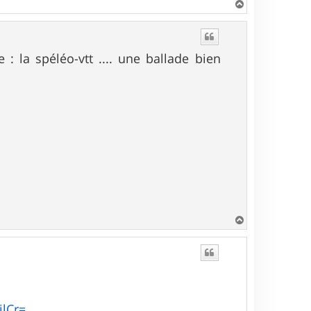
H
a
u
t
 : la spéléo-vtt .... une ballade bien
H
a
u
t
ilCr=