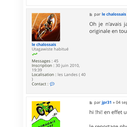
n
t
a
M
par
le chalossais
c
e
t
s
Oh je n'avais j
e
s
originale en tou
r
a
L
g
a
e
le chalossais
r
Utagawiste habitué
s
e
n
Messages :
45
Inscription :
30 juin 2010,
19:39
Localisation :
les Landes ( 40
)
C
Contact :
o
n
t
a
M
par
jpr31
»
04 se
c
e
t
s
hi !hi! en effe
e
s
r
a
l
g
le reportage ph