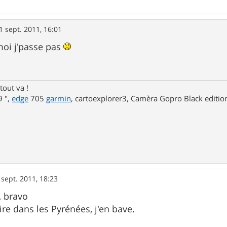
1 sept. 2011, 16:01
moi j'passe pas
tout va !
 ",
edge
705
garmin
, cartoexplorer3, Camèra Gopro Black editi
 sept. 2011, 18:23
, bravo
ire dans les Pyrénées, j'en bave.