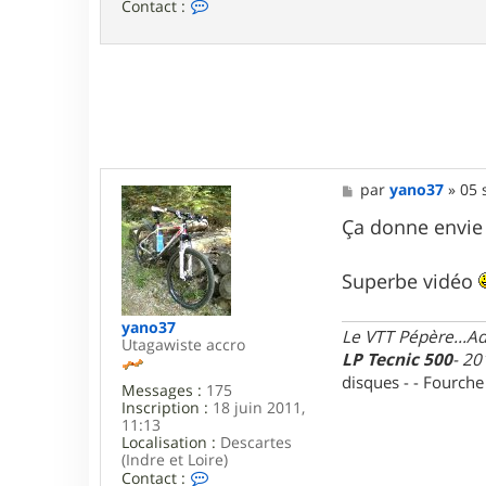
C
Contact :
o
n
t
a
c
t
e
r
b
r
M
par
yano37
»
05 
i
e
k
s
Ça donne envie d
s
a
g
Superbe vidéo
e
yano37
Le VTT Pépère...Adm
Utagawiste accro
LP Tecnic 500
- 20
disques - - Fourch
Messages :
175
Inscription :
18 juin 2011,
11:13
Localisation :
Descartes
(Indre et Loire)
C
Contact :