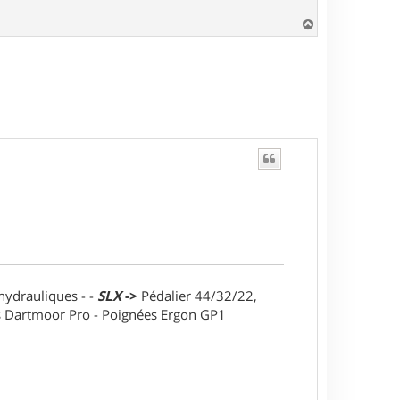
H
a
u
t
 hydrauliques - -
SLX
->
Pédalier 44/32/22,
ts Dartmoor Pro - Poignées Ergon GP1