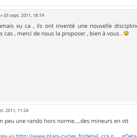
»
03 sept. 2011, 18:19
amais vu ca , ils ont inventé une nouvelle discipline
s cas , merci de nous la proposer , bien à vous .
pt. 2011, 11:24
t un peu une rando hors norme....des mineurs en vtt
http://www.plani-cycles.fr/detail_cra.p ... gDeta
oto ici