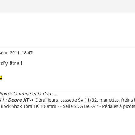
sept. 2011, 18:47
'y être !
irer la faune et la flore...
11 :
Deore XT
->
Dérailleurs, cassette 9v 11/32, manettes, freins
e Rock Shox Tora TK 100mm - - Selle SDG Bel-Air - Pédales à pico