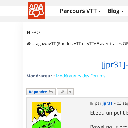
Parcours VTT
Blog
FAQ
UtagawaVTT (Randos VTT et VTTAE avec traces GP
[jpr31]
Modérateur :
Modérateurs des Forums
Répondre
M
par
jpr31
»
03 se
e
s
Et zou un petit
s
a
g
Rowel nous pro