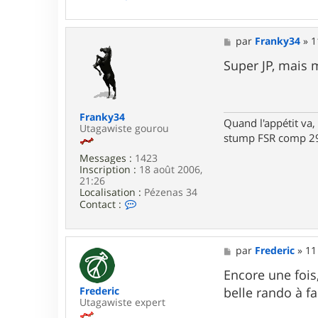
o
n
t
a
M
par
Franky34
»
1
c
e
t
s
Super JP, mais 
e
s
r
a
y
g
a
e
Franky34
n
Quand l'appétit va, 
Utagawiste gourou
o
stump FSR comp 29
3
7
Messages :
1423
Inscription :
18 août 2006,
21:26
Localisation :
Pézenas 34
C
Contact :
o
n
t
a
M
par
Frederic
»
11
c
e
t
s
Encore une fois
e
s
belle rando à fa
Frederic
r
a
Utagawiste expert
F
g
r
e