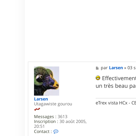
M
par
Larsen
»
03 s
e
s
Effectivement,
s
un très beau pa
a
g
e
Larsen
eTrex vista HCx -
Utagawiste gourou
Messages :
3613
Inscription :
30 août 2005,
20:51
C
Contact :
o