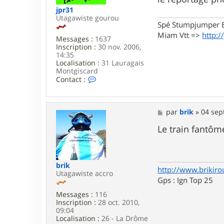
e
e
jpr31
c
Utagawiste gourou
h
Spé Stumpjumper E
a
Miam Vtt =>
http:/
l
Messages :
1637
o
Inscription :
30 nov. 2006,
s
14:35
s
Localisation :
31 Lauragais
a
Montgiscard
i
C
Contact :
s
o
n
t
a
M
par
brik
»
04 sep
c
e
t
s
Le train fantôme
e
s
r
a
j
g
p
e
brik
r
http://www.brikiro
Utagawiste accro
3
Gps : Ign Top 25
1
Messages :
116
Inscription :
28 oct. 2010,
09:04
Localisation :
26 - La Drôme