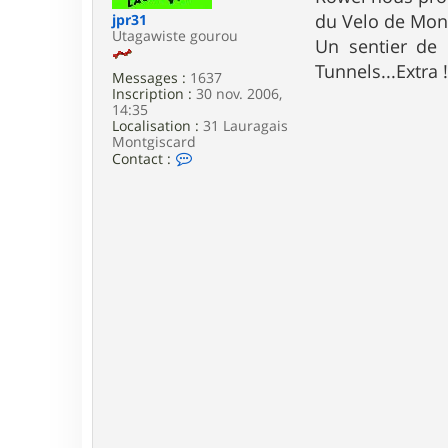
e
du Velo de Mon
jpr31
Utagawiste gourou
Un sentier de 
Tunnels...Extra 
Messages :
1637
Inscription :
30 nov. 2006,
14:35
Localisation :
31 Lauragais
Montgiscard
C
Contact :
o
n
t
a
c
t
e
r
j
p
r
3
1